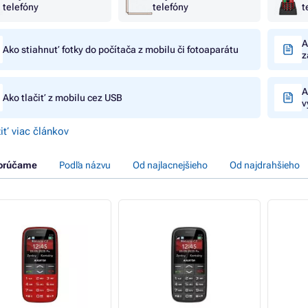
telefóny
telefóny
t
A
Ako stiahnuť fotky do počítača z mobilu či fotoaparátu
z
A
Ako tlačiť z mobilu cez USB
v
iť viac článkov
orúčame
Podľa názvu
Od najlacnejšieho
Od najdrahšieho