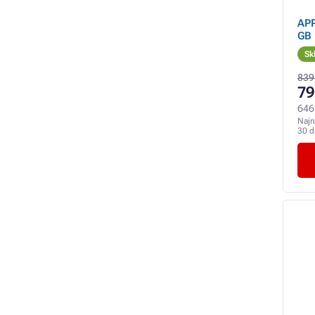
APP
GB 
Sk
839
79
646
Najn
30 d