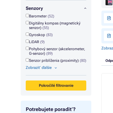
Senzory
Barometer
(52)
Digitálny kompas (magnetický
senzor)
(55)
Gyroskop
(83)
LiDAR
(9)
Zobraz
Pohybový senzor (akcelerometer,
G-senzor)
(89)
Senzor priblíženia (proximity)
(80)
Odp
Zobraziť ďalšie
Pokročilé filtrovanie
Potrebujete poradiť?