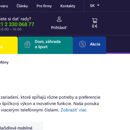
SK
ovaru
Články
Pre firmy
Kontakty
ete si dať rady?
1 2 330 068 77
0 €
Prihlásiť
i 8:00 – 16:00
Dom, záhrada
Akcie
ia
a šport
efóny
zariadení, ktoré spĺňajú rôzne potreby a preferencie
 špičkový výkon a inovatívne funkcie. Naša ponuka
 viacerými telefónnymi číslami.
Zobraziť viac
lačidlové mobilné