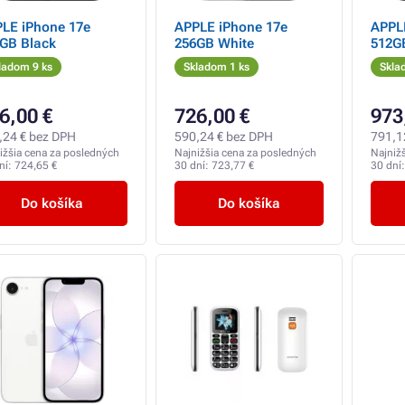
LE iPhone 17e
APPLE iPhone 17e
APPL
GB Black
256GB White
512G
ladom 9 ks
Skladom 1 ks
Skla
6,00 €
726,00 €
973
,24 € bez DPH
590,24 € bez DPH
791,1
ižšia cena za posledných
Najnižšia cena za posledných
Najniž
ní:
724,65 €
30 dní:
723,77 €
30 dní
Do košíka
Do košíka