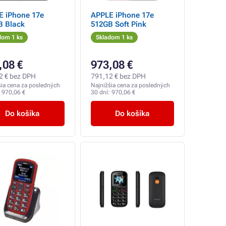
E iPhone 17e
APPLE iPhone 17e
B Black
512GB Soft Pink
dom 1 ks
Skladom 1 ks
,08 €
973,08 €
2 € bez DPH
791,12 € bez DPH
šia cena za posledných
Najnižšia cena za posledných
:
970,06 €
30 dní:
970,06 €
Do košíka
Do košíka