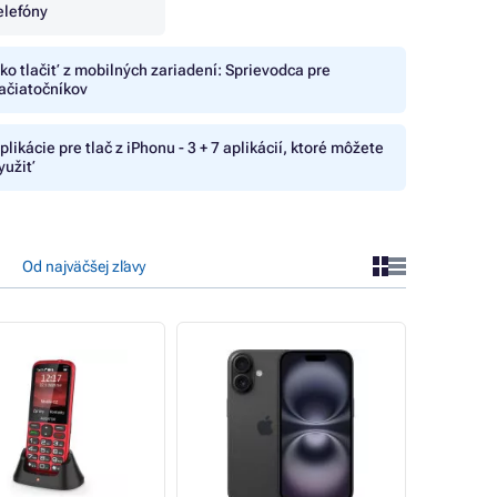
elefóny
ko tlačiť z mobilných zariadení: Sprievodca pre
ačiatočníkov
plikácie pre tlač z iPhonu - 3 + 7 aplikácií, ktoré môžete
yužiť
Od najväčšej zľavy