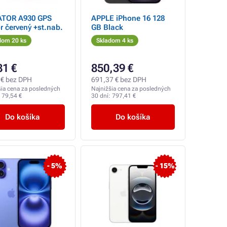
ATOR A930 GPS
APPLE iPhone 16 128
r červený +st.nab.
GB Black
dom 20 ks
Skladom 4 ks
81 €
850,39 €
 € bez DPH
691,37 € bez DPH
šia cena za posledných
Najnižšia cena za posledných
:
79,54 €
30 dní:
797,41 €
Do košíka
Do košíka
- 5%
- 15%