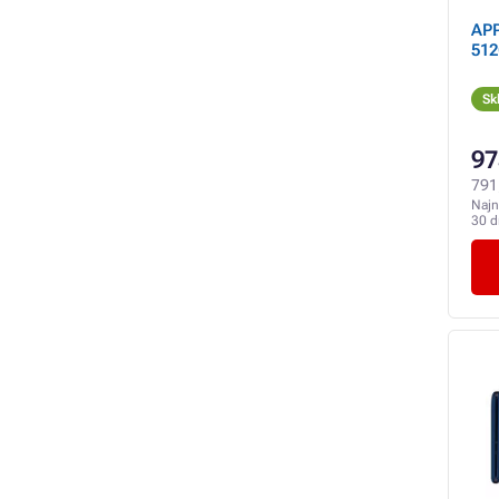
APP
512
Sk
97
791
Najn
30 d