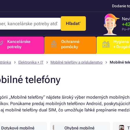
Dodanie t
Nevi
Hľadať
+42
Po–P
Kancelárske
Ochranné
Hygiena
potreby
pomôcky
+ Drogér
stránka
Elektronika + IT
Mobilné telefóny a príslušenstvo
Mobilné tel
bilné telefóny
górii „Mobilné telefóny“ nájdete široký výber moderných mobilných 
íkov. Ponúkame predaj mobilných telefónov Android, poskytujúcich
 aj mobilné telefóny dual SIM, čo umožňuje ľahké prepínanie medzi
Dotykové mobilné
Ohybné mobilné
T