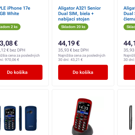
LE iPhone 17e
Aligator A321 Senior
Aliga
GB White
Dual SIM, biela +
Dual 
nabíjací stojan
čiern
ladom 2 ks
Skladom 20 ks
Skla
3,08 €
44,19 €
44,
,12 € bez DPH
35,93 € bez DPH
35,93
ižšia cena za posledných
Najnižšia cena za posledných
Najniž
ní:
970,06 €
30 dní:
43,21 €
30 dní
Do košíka
Do košíka