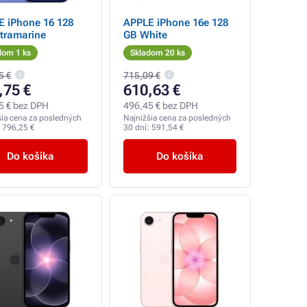
E iPhone 16 128
APPLE iPhone 16e 128
tramarine
GB White
dom 1 ks
Skladom 20 ks
5 €
715,09 €
,75 €
610,63 €
5 € bez DPH
496,45 € bez DPH
šia cena za posledných
Najnižšia cena za posledných
:
796,25 €
30 dní:
591,54 €
Do košíka
Do košíka