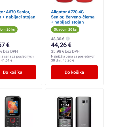
tor A670 Senior,
Aligator A720 4G
a + nabíjací stojan
Senior, červeno-čierna
+ nabíjací stojan
dom 20 ks
Skladom 20 ks
48,30 €
57 €
44,26 €
 € bez DPH
35,98 € bez DPH
šia cena za posledných
Najnižšia cena za posledných
:
41,61 €
30 dní:
43,26 €
Do košíka
Do košíka