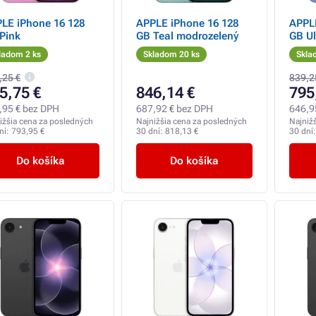
LE iPhone 16 128
APPLE iPhone 16 128
APPL
Pink
GB Teal modrozelený
GB Ul
ladom 2 ks
Skladom 20 ks
Skla
,25 €
839,2
5,75 €
846,14 €
795
,95 € bez DPH
687,92 € bez DPH
646,9
ižšia cena za posledných
Najnižšia cena za posledných
Najniž
ní:
793,95 €
30 dní:
818,13 €
30 dní
Do košíka
Do košíka