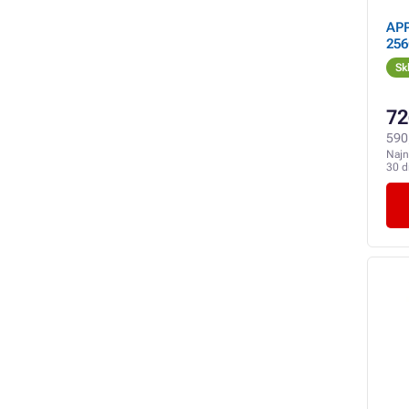
APP
256
Sk
72
590
Najn
30 d