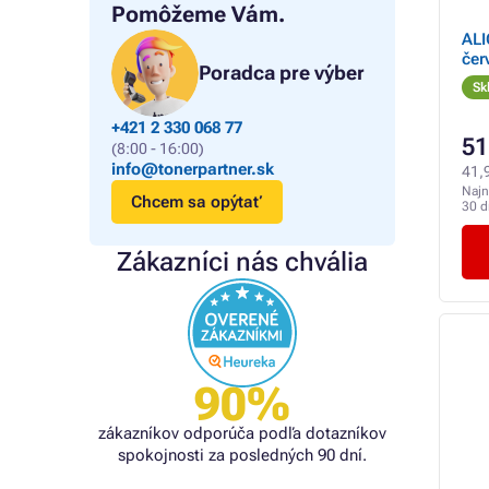
Pomôžeme Vám.
ALI
čer
Poradca pre výber
Sk
+421 2 330 068 77
51
(8:00 - 16:00)
info@tonerpartner.sk
41,
Najn
Chcem sa opýtať
30 d
Zákazníci nás chvália
90%
zákazníkov odporúča podľa dotazníkov
spokojnosti za posledných 90 dní.