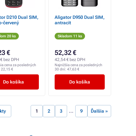
tor D210 Dual SIM,
Aligator D950 Dual SIM,
o-červený
antracit
dom 20 ks
Skladom 11 ks
23 €
52,32 €
 € bez DPH
42,54 € bez DPH
šia cena za posledných
Najnižšia cena za posledných
:
22,15 €
30 dní:
47,63 €
Do košíka
Do košíka
kty
1
2
3
9
Ďalšia »