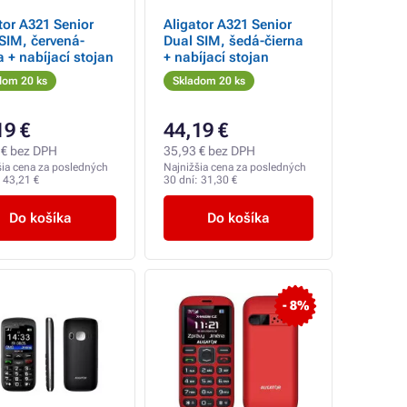
tor A321 Senior
Aligator A321 Senior
SIM, červená-
Dual SIM, šedá-čierna
a + nabíjací stojan
+ nabíjací stojan
dom 20 ks
Skladom 20 ks
19 €
44,19 €
 € bez DPH
35,93 € bez DPH
šia cena za posledných
Najnižšia cena za posledných
:
43,21 €
30 dní:
31,30 €
Do košíka
Do košíka
- 8%