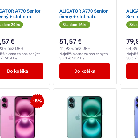
GATOR A770 Senior
ALIGATOR A770 Senior
ALIG
vený + stol.nab.
čierny + stol.nab.
Senio
ladom 20 ks
Skladom 16 ks
Skla
,57 €
51,57 €
79,
93 € bez DPH
41,93 € bez DPH
64,89
ižšia cena za posledných
Najnižšia cena za posledných
Najniž
ní:
50,41 €
30 dní:
50,41 €
30 dní
Do košíka
Do košíka
- 5%