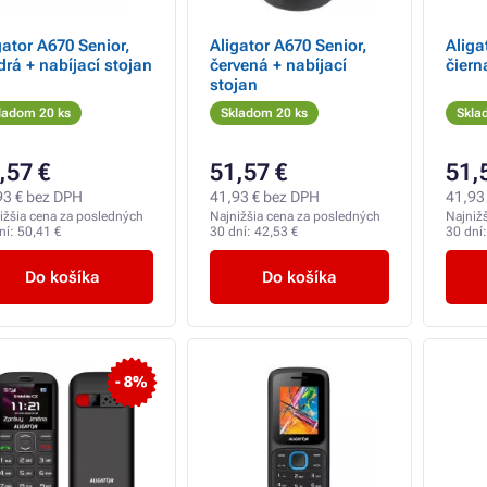
gator A670 Senior,
Aligator A670 Senior,
Aliga
rá + nabíjací stojan
červená + nabíjací
čiern
stojan
ladom 20 ks
Skladom 20 ks
Skla
,57 €
51,57 €
51,
93 € bez DPH
41,93 € bez DPH
41,93
ižšia cena za posledných
Najnižšia cena za posledných
Najniž
ní:
50,41 €
30 dní:
42,53 €
30 dní
Do košíka
Do košíka
- 8%