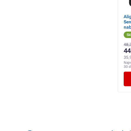
Ali
Sen
nab
Sk
48,
44
35,
Najn
30 d