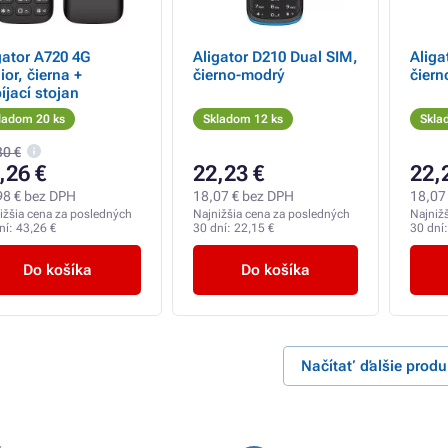
gator A720 4G
Aligator D210 Dual SIM,
Aliga
ior, čierna +
čierno-modrý
čiern
íjací stojan
ladom 20 ks
Skladom 12 ks
Skla
30 €
,26 €
22,23 €
22,
98 € bez DPH
18,07 € bez DPH
18,07
ižšia cena za posledných
Najnižšia cena za posledných
Najniž
ní:
43,26 €
30 dní:
22,15 €
30 dní
Do košíka
Do košíka
Načítať ďalšie produ