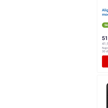
Ali
mod
Sk
51
41,
Najn
30 d