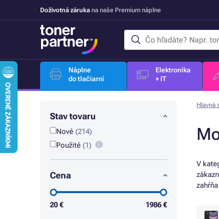
Doživotná záruka
na naše Premium náplne
Náplne
Elektronika
do tlačiarní
+ IT
Hlavná 
Stav tovaru
Mo
Nové
(214)
Použité
(1)
V kate
Cena
zákazn
zahŕňa
20
€
1986
€