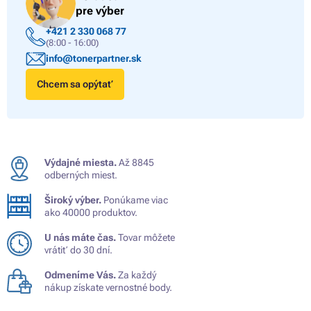
pre výber
+421 2 330 068 77
(8:00 - 16:00)
info@tonerpartner.sk
Chcem sa opýtať
Výdajné miesta.
Až 8845
odberných miest.
Široký výber.
Ponúkame viac
ako 40000 produktov.
U nás máte čas.
Tovar môžete
vrátiť do 30 dní.
Odmeníme Vás.
Za každý
nákup získate vernostné body.