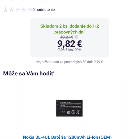
0 hodnotenie
Skladom 2 ks, dodanie do 1-2
pracovných dní
10,21 €
9,82 €
7,98 €
bez DPH
Najnižšia cena za posledných 30 dní:
9,79 €
Môže sa Vám hodiť
- 3%
Nokia BL-4UL Batéria 1200mAh Li-Ion (OEM)
Ali