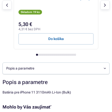
Skladom 19 ks
Sk
12,5
5,30 €
9,
4,31 € bez DPH
7,61
Do košíka
Popis a parametre
Popis a parametre
Batéria pre iPhone 11 3110mAh Li-Ion (Bulk)
Mohlo by Vás zaujímať