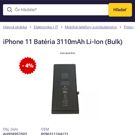
Hľadať
Menu
Hlavná stránka
Elektronika + IT
Mobilné telefóny a príslušenstvo
Príslu
iPhone 11 Batéria 3110mAh Li-Ion (Bulk)
ilustračné foto
- 4%
Obj. číslo
OEM
AH958957502
8596311104121