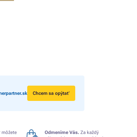
erpartner.sk
Chcem sa opýtať
 môžete
Odmeníme Vás.
Za každý