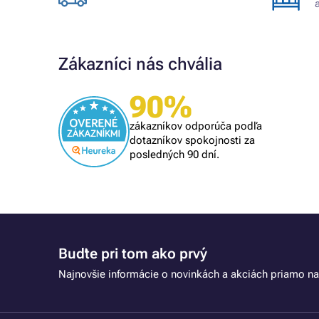
Zákazníci nás chvália
90%
Overený zákazník
om
rýchle vybavenie
zákazníkov odporúča podľa
lém, tak
dotazníkov spokojnosti za
posledných 90 dní.
Buďte pri tom ako prvý
Najnovšie informácie o novinkách a akciách priamo na