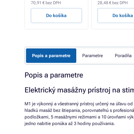
70,91 € bez DPH
28,48 € bez DPH
a
Do košíka
Do košíka
Popis a parametre
Parametre
Poradňa
Popis a parametre
Elektrický masážny prístroj na sti
M1 je výkonný a všestranný prístroj určený na úľavu od
hladkú masáž bez štiepania, porovnateľnú s profesion
podložkami, 5 masážnymi režimami a 10 úrovňami výkon
jedno nabitie ponúka až 3 hodiny používania.