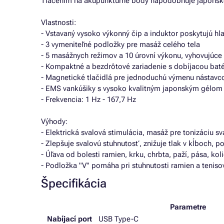
Tlačením na akupunktúrne body napodobňuje japonsk
Vlastnosti:
- Vstavaný vysoko výkonný čip a induktor poskytujú h
- 3 vymeniteľné podložky pre masáž celého tela
- 5 masážnych režimov a 10 úrovní výkonu, vyhovujúce 
- Kompaktné a bezdrôtové zariadenie s dobíjacou batér
- Magnetické tlačidlá pre jednoduchú výmenu nástavc
- EMS vankúšiky s vysoko kvalitným japonským gélom
- Frekvencia: 1 Hz - 167,7 Hz
Výhody:
- Elektrická svalová stimulácia, masáž pre tonizáciu sva
- Zlepšuje svalovú stuhnutosť, znižuje tlak v kĺboch,
- Úľava od bolesti ramien, krku, chrbta, paží, pása, kol
- Podložka "V" pomáha pri stuhnutosti ramien a tenis
Špecifikácia
Parametre
Nabíjací port
USB Type-C