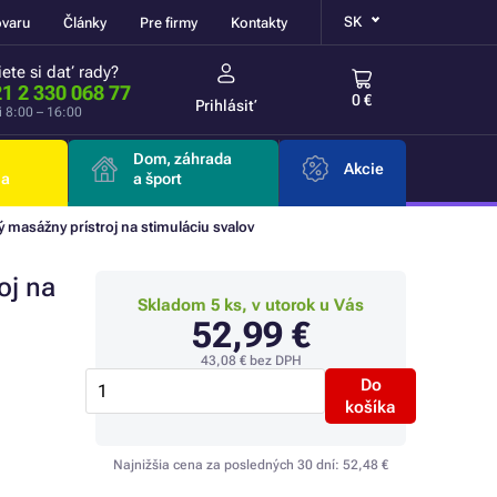
SK
ovaru
Články
Pre firmy
Kontakty
ete si dať rady?
1 2 330 068 77
0 €
Prihlásiť
i 8:00 – 16:00
Dom, záhrada
Akcie
ia
a šport
 masážny prístroj na stimuláciu svalov
oj na
Skladom 5 ks, v utorok u Vás
52,99 €
43,08 €
bez DPH
Do
košíka
Najnižšia cena za posledných 30 dní:
52,48 €