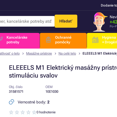
Dodanie t
Nevi
Hľadať
+42
Po–P
Kancelárske
Ochranné
Hygiena
potreby
pomôcky
+ Drogér
stlivosť o telo
Masážne prístroje
Na celé telo
ELEEELS M1 Elektrický
ELEEELS M1 Elektrický masážny prístr
stimuláciu svalov
Obj. číslo
OEM
31581571
1EE1030
Vernostné body:
2
0 hodnotenie