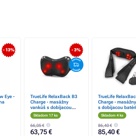
- 13%
- 3%
w Eye -
TrueLife RelaxBack B3
TrueLife RelaxBac
 na
Charge - masážny
Charge - masážny 
vankúš s dobíjacou
s dobíjacou batér
batériou
Skladom 17 ks
Skladom 4 ks
66,05 €
86,40 €
63,75 €
85,40 €