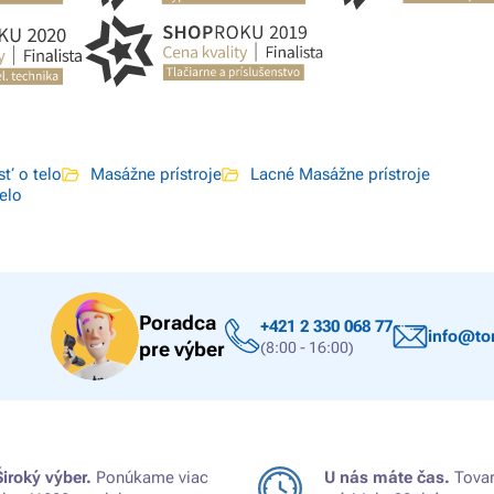
sť o telo
Masážne prístroje
Lacné Masážne prístroje
elo
Poradca
+421 2 330 068 77
info@ton
pre výber
(8:00 - 16:00)
Široký výber.
Ponúkame viac
U nás máte čas.
Tovar