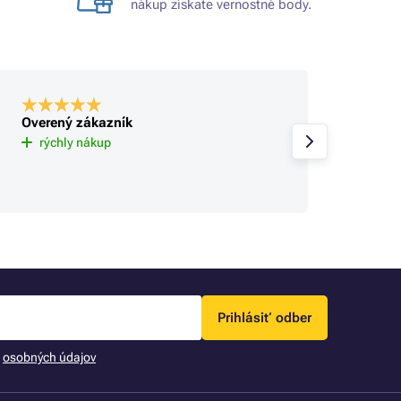
nákup získate vernostné body.
Overený zákazník
Overe
Už tu 
rýchly nákup
spokoj
sa rie
Prihlásiť odber
m
osobných údajov