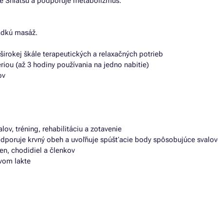
é Shiatsu a podporuje metabolizmus.
ladkú masáž.
širokej škále terapeutických a relaxačných potrieb
iou (až 3 hodiny používania na jedno nabitie)
ov
lov, tréning, rehabilitáciu a zotavenie
 podporuje krvný obeh a uvoľňuje spúšťacie body spôsobujúce svalov
ien, chodidiel a členkov
ovom lakte