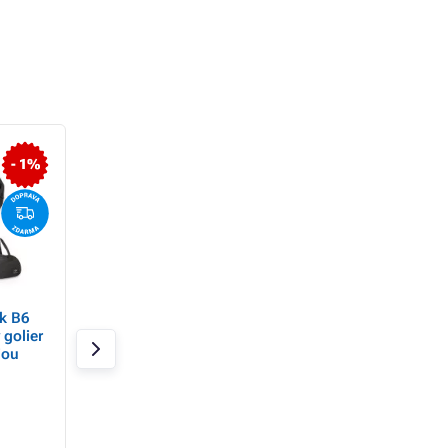
- 1%
- 11%
k B6
TrueLife RelaxFeet F3
Garett Beauty Cell
golier
Body - masážny prí
iou
proti celulitíde
Skladom 7 ks
Skladom 10 ks
66,05 €
58,98 €
87,22 €