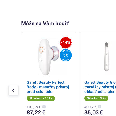
Môže sa Vám hodiť
- 17%
- 14%
87A
Garett Beauty Perfect
Garett Beauty Glo
pleť
Body - masážny prístroj
masážny prístroj
proti celulitíde
oblasť očí a pier
Skladom > 20 ks
Skladom 3 ks
101,19 €
40,17 €
87,22 €
35,03 €