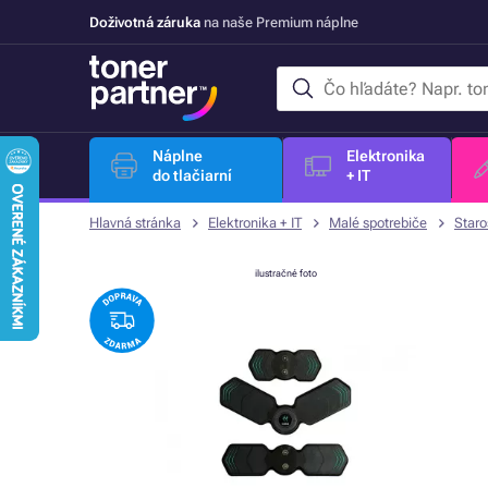
Doživotná záruka
na naše Premium náplne
Náplne
Elektronika
do tlačiarní
+ IT
Hlavná stránka
Elektronika + IT
Malé spotrebiče
Staro
ilustračné foto