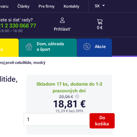
SK
ovaru
Články
Pre firmy
Kontakty
ete si dať rady?
1 2 330 068 77
0 €
Prihlásiť
i 8:00 – 16:00
Dom, záhrada
Akcie
ia
a šport
oj proti celulitíde, modrý
itíde,
Skladom 17 ks, dodanie do 1-2
pracovných dní
20,06 €
18,81 €
15,29 €
bez DPH
Do
košíka