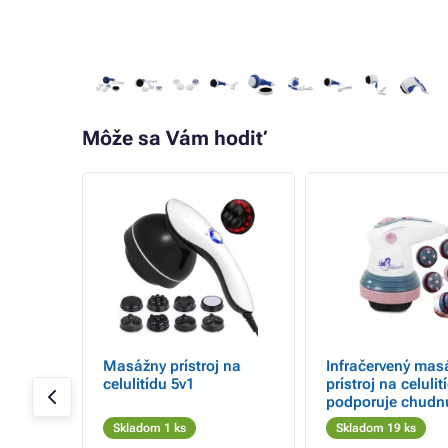
Môže sa Vám hodiť
- 17%
87A
Masážny prístroj na
Infračervený mas
pleť
celulitídu 5v1
prístroj na celulit
podporuje chudnu
rôzne
Skladom 1 ks
Skladom 19 ks