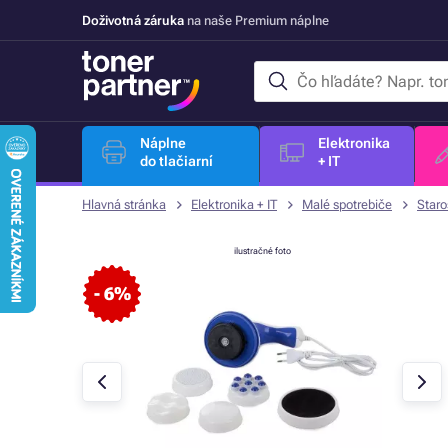
Doživotná záruka
na naše Premium náplne
Náplne
Elektronika
do tlačiarní
+ IT
Hlavná stránka
Elektronika + IT
Malé spotrebiče
Staro
ilustračné foto
- 6%