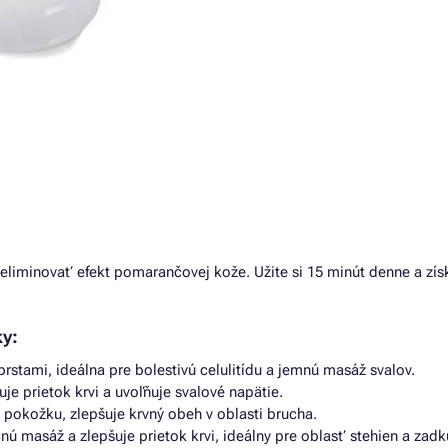
 eliminovať efekt pomarančovej kože. Užite si 15 minút denne a zís
y:
tami, ideálna pre bolestivú celulitídu a jemnú masáž svalov.
je prietok krvi a uvoľňuje svalové napätie.
 pokožku, zlepšuje krvný obeh v oblasti brucha.
nú masáž a zlepšuje prietok krvi, ideálny pre oblasť stehien a zadk