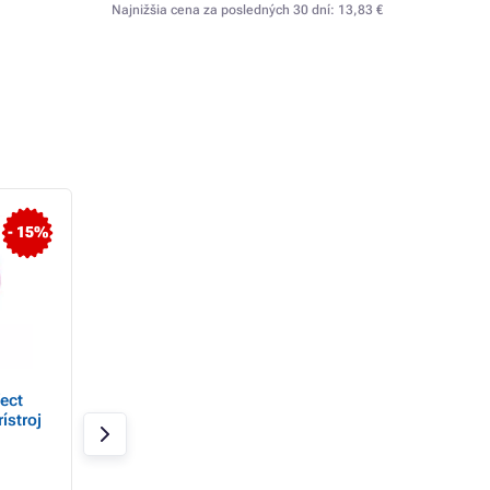
Najnižšia cena za posledných 30 dní:
13,83 €
- 15%
- 10%
ect
Garett Beauty Glow Eye -
TrueLife RelaxBac
ístroj
masážny prístroj na
Charge - masážny 
oblasť očí a pier
s dobíjacou batér
Skladom 3 ks
Skladom 4 ks