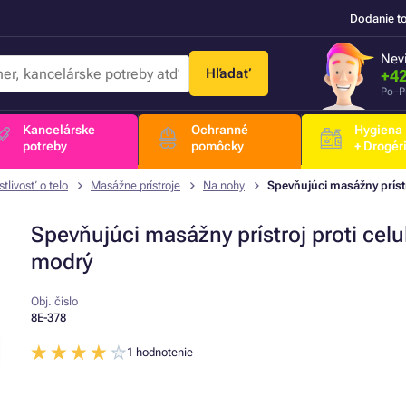
Dodanie t
Nevi
Hľadať
+42
Po–P
Kancelárske
Ochranné
Hygiena
potreby
pomôcky
+ Drogér
stlivosť o telo
Masážne prístroje
Na nohy
Spevňujúci masážny prístr
Spevňujúci masážny prístroj proti celul
modrý
Obj. číslo
8E-378
1 hodnotenie