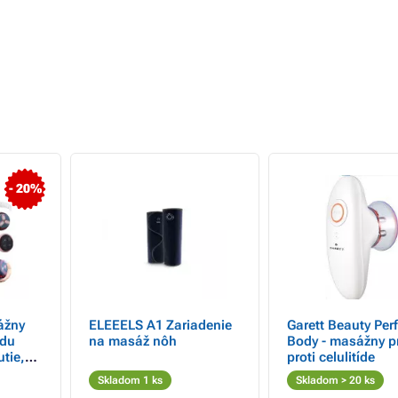
- 20%
ážny
ELEEELS A1 Zariadenie
Garett Beauty Perf
ídu
na masáž nôh
Body - masážny pr
tie,
proti celulitíde
Skladom 1 ks
Skladom > 20 ks