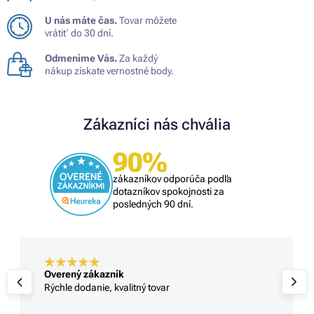
U nás máte čas.
Tovar môžete
vrátiť do 30 dní.
Odmeníme Vás.
Za každý
nákup získate vernostné body.
Zákazníci nás chvália
90%
zákazníkov odporúča podľa
dotazníkov spokojnosti za
posledných 90 dní.
Overený zákazník
Rýchle dodanie, kvalitný tovar