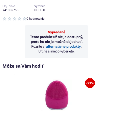
Obj. číslo
Výrobca
741005758
DETTOL
0 hodnotenie
Vypredané
Tento produkt už nie je dostupný,
preto ho nie je možné objednať.
Pozrite si
alternatívne produkty
.
Určite si niečo vyberiete.
Môže sa Vám hodiť
 49%
- 21%