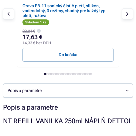
LL
Orava FB-11 sonický čistič pleti, silikón,
Mi 
vodeodolný, 3 režimy, vhodný pre každý typ
pleti, ružová
Skladom 1 ks
Sk
22,21 €
17,63 €
14
14,33 € bez DPH
12,0
Do košíka
Popis a parametre
Popis a parametre
NT REFILL VANILKA 250ml NÁPLŇ DETTOL