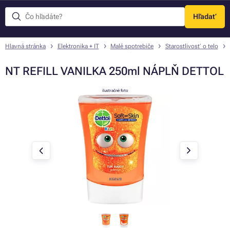
Hľadať
Menu
Hlavná stránka
Elektronika + IT
Malé spotrebiče
Starostlivosť o telo
NT REFILL VANILKA 250ml NÁPLŇ DETTOL
ilustračné foto