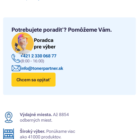
Potrebujete poradiť?
Pomôžeme Vám.
Poradca
pre výber
+421 2 330 068 77
(8:00 - 16:00)
info@tonerpartner.sk
Chcem sa opýtať
Výdajné miesta.
Až 8854
odberných miest.
Široký výber.
Ponúkame viac
ako 41000 produktov.