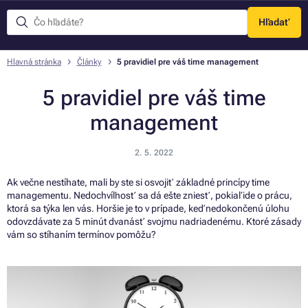
Hľadať
Menu
Hlavná stránka
Články
5 pravidiel pre váš time management
5 pravidiel pre váš time
management
2. 5. 2022
Ak večne nestíhate, mali by ste si osvojiť základné princípy time
managementu. Nedochvíľnosť sa dá ešte zniesť, pokiaľ ide o prácu,
ktorá sa týka len vás. Horšie je to v prípade, keď nedokončenú úlohu
odovzdávate za 5 minút dvanásť svojmu nadriadenému. Ktoré zásady
vám so stíhaním termínov pomôžu?