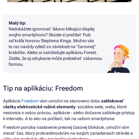
Malý tip:
Nedokážete ignorovať lákavo blikajúci displej
svojho smartphonu? Skúste si prečítať Pulz
od kráľa hororov Stephena Kinga. Možno vás
to raz navždy vylieči zo závislosti na "čarovnej"
krabičke. Alebo si nainštalujte aplikáciu Forest.
Zistíte, že aj odvykanie môže prebiehať zábavnou
formou.
Tip
na
aplikáciu: Freedom
Aplikácia
Freedom
vám umožní
na
stanovenú dobu
zablokovať
všetky elektronické rušivé elementy
: sociálne siete, weby, ktoré
nesúvisia
s
vašou prácou, aplikácie - alebo dočasne zablokuje prístup
k
internetu.
A
to ako
na
počítači, tak
na
vašom smartphone.
Freedom ponúka nastavenie presnej časovej blokácie, umožní vám
merať čas, ktorý prokrastinováním
na
svojich zariadeniach strávite
a