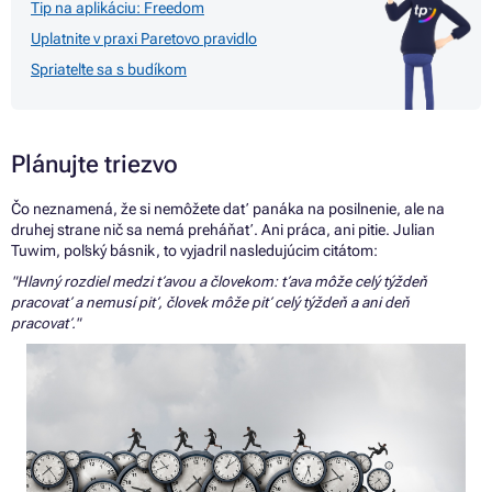
Tip na aplikáciu: Freedom
Uplatnite v praxi Paretovo pravidlo
Spriateľte sa s budíkom
Plánujte triezvo
Čo neznamená,
že
si nemôžete dať panáka
na
posilnenie, ale
na
druhej strane nič
sa
nemá preháňať. Ani práca, ani pitie. Julian
Tuwim, poľský básnik,
to
vyjadril nasledujúcim citátom:
"Hlavný rozdiel medzi ťavou
a
človekom: ťava môže celý týždeň
pracovať
a
nemusí piť, človek môže piť celý týždeň
a
ani deň
pracovať."