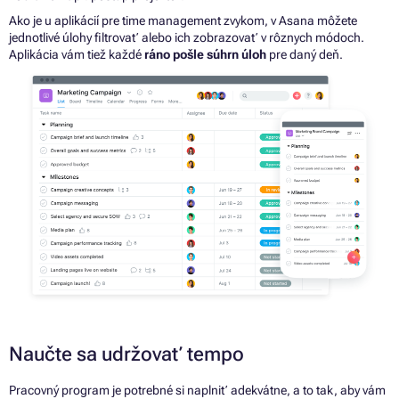
Ako
je
u aplikácií pre time management zvykom,
v
Asana môžete
jednotlivé úlohy filtrovať alebo ich
zobrazovať
v
rôznych módoch.
Aplikácia vám tiež každé
ráno pošle súhrn úloh
pre daný deň.
Naučte sa udržovať tempo
Pracovný program je potrebné si naplniť adekvátne, a to tak, aby vám