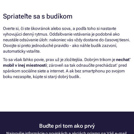
Spriateľte sa s budíkom
Overte si, či ste škovránok alebo sova, a podľa toho si nastavte
vyhovujúci denný rytmus. Odďaľovanie vstávania je podobné ako
neustále odsúvanie úloh: nakoniec vás vždy dostane do časovej tiesni.
Osvojte si preto jednoduché pravidlo - ako náhle budík zazvoní,
automaticky vstaňte.
To
sa
však ľahko povie, prax
už
je zložitejšia. Dobrým trikom je
nechať
mobil
v
inej miestnosti
; zároveň
sa
tak odnaučíte prechádzať pred
spánkom sociálne siete
a
internet.
A
ak bez smartphonu
po
svojom
boku nezaspíte, kúpte
si
starý dobrý budík.
Buďte pri tom ako prvý
Najnovšie informácie o novinkách a akciách priamo na Váš e-mail.