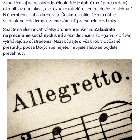
zostal čas aj na nejaký odpočinok. Nie je dobré mať prácu v daný
okamih až nad hlavu, ale rovnako tak zlé je nemať do čoho pichnúť.
Ničnerobenie zabíja kreativitu. Čoskoro zistíte, že ako náhle
sa dostanete do tempa, začne vám ísť práca pekne od ruky.
Snažte sa eliminovať všetky drobné prerušenia.
Zabudnite
na prezeranie sociálnych sietí
alebo diskusiu s kolegami, ktorí vás
vytrhávajú zo sústredenia. Nezabúdajte si však robiť občasné
prestávky, počas ktorých sa najete, napijete alebo sa pôjdete
pretiahnuť.