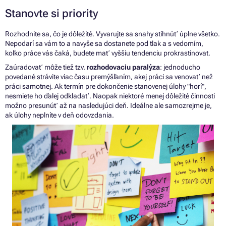
Stanovte si priority
Rozhodnite sa,
čo
je dôležité. Vyvarujte
sa
snahy stihnúť úplne všetko.
Nepodarí
sa
vám
to
a navyše
sa
dostanete pod tlak
a
s vedomím,
koľko práce vás čaká, budete mať vyššiu tendenciu prokrastinovat.
Zaúradovať môže tiež tzv.
r
ozhodovaciu paralýza
: jednoducho
povedané strávite viac času premýšľaním, akej práci
sa
venovať než
práci samotnej. Ak termín pre dokončenie stanovenej úlohy "horí",
nesmiete ho ďalej odkladať. Naopak niektoré menej dôležité činnosti
možno presunúť
až
na nasledujúci deň. Ideálne ale samozrejme je,
ak úlohy neplníte
v
deň odovzdania.