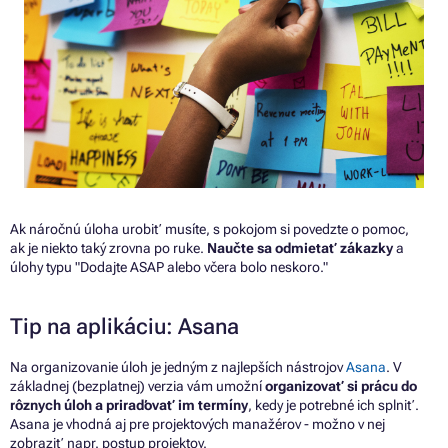
Ak náročnú úloha urobiť musíte,
s
pokojom
si
povedzte
o
pomoc,
ak je niekto taký zrovna
po
ruke.
Naučte
sa
odmietať zákazky
a
úlohy typu "Dodajte ASAP alebo včera bolo neskoro."
Tip
na
aplikáciu: Asana
Na organizovanie úloh
je
jedným
z
najlepších nástrojov
Asana
.
V
základnej (bezplatnej) verzia vám umožní
organizovať
si
prácu
do
rôznych úloh
a
priraďovať im termíny
, kedy
je
potrebné
ich
splniť.
Asana
je
vhodná
aj
pre projektových manažérov - možno
v
nej
zobraziť napr. postup projektov.