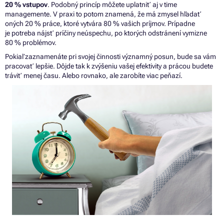
20 % vstupov
. Podobný princíp môžete uplatniť aj v time
managemente. V praxi to potom znamená, že má zmysel hľadať
oných 20 % práce, ktoré vytvára 80 % vašich príjmov. Prípadne
je potreba nájsť príčiny neúspechu, po ktorých odstránení vymizne
80 % problémov.
Pokiaľ zaznamenáte pri svojej činnosti významný posun, bude
sa
vám
pracovať lepšie. Dôjde tak
k
zvýšeniu vašej efektivity
a
prácou budete
tráviť menej času. Alebo rovnako, ale zarobíte viac peňazí.