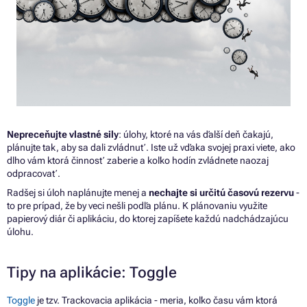
Nepreceňujte vlastné sily
: úlohy, ktoré
na
vás ďalší deň čakajú,
plánujte tak, aby
sa
dali zvládnuť. Iste
už
vďaka svojej praxi viete, ako
dlho vám ktorá činnosť zaberie
a
koľko hodín zvládnete naozaj
odpracovať.
Radšej
si
úloh naplánujte menej
a
nechajte
si
určitú časovú rezervu
-
to
pre prípad,
že
by veci nešli podľa plánu.
K
plánovaniu využite
papierový diár
či
aplikáciu,
do
ktorej zapíšete každú nadchádzajúcu
úlohu.
Tipy
na
aplikácie: Toggle
Toggle
je
tzv. Trackovacia aplikácia - meria, koľko času vám ktorá