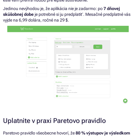
ešte vám prehrá hudbu pre lepšie sústredenie.
Jedinou nevýhodou je,
že
aplikácia nie je zadarmo:
po
7 dňovej
skúšobnej dobe
je
potrebné
si
ju predplatiť. Mesačné predplatné vás
vyjde
na
6,99 dolára, ročné
na
29 $.
Uplatnite v praxi Paretovo pravidlo
Paretovo pravidlo všeobecne hovorí, že
80 % výstupov je výsledkom