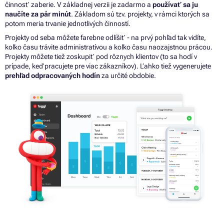
činnosť zaberie.
V
základnej verzii
je
zadarmo
a
používať
sa
ju
naučíte
za
pár minút
.
Základom sú tzv. projekty,
v
rámci ktorých
sa
potom meria trvanie jednotlivých činností.
Projekty
od
seba môžete farebne odlíšiť -
na
prvý pohľad tak vidíte,
koľko času trávite administratívou
a
koľko času naozajstnou prácou.
Projekty môžete tiež zoskupiť pod rôznych klientov (to
sa
hodí
v
prípade, keď pracujete pre viac zákazníkov). Ľahko tiež vygenerujete
prehľad odpracovaných hodín
za
určité obdobie.