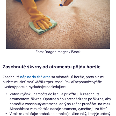
Foto:
DragonImages
/ iStock
Zaschnuté škvrny
od
atramentu pôjdu horšie
Zaschnuté
náplne
do
tlačiarne
sa
odstraňujú horšie, preto
s
nimi
budete musieť mať väčšiu trpezlivosť.
Pokiaľ nepomôže vyššie
uvedený postup, vyskúšajte nasledujúce:
Vatovú tyčinku namočte
do
liehu
a
priložte
ju
k zaschnutej
atramentovej škvrne. Opatrne
s ňou
prechádzajte
po
škvrne, aby
namočila zaschnutý atrament, ktorý
sa
začne prenášať
na
vatu.
Akonáhle
sa
vata sfarbí
a
nasaje atrament, vymeňte
ju
za čistú.
V miske zmiešajte prášok
na
pranie (ideálne taký, ktorý
je
určený