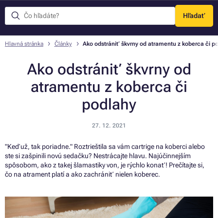
Hľadať
Menu
Hlavná stránka
Články
Ako odstrániť škvrny od atramentu z koberca či p
Ako odstrániť škvrny od
atramentu z koberca či
podlahy
27. 12. 2021
"Keď už, tak poriadne." Roztrieštila sa vám cartrige na koberci alebo
ste si zašpinili novú sedačku? Nestrácajte hlavu. Najúčinnejším
spôsobom, ako z takej šlamastiky von, je rýchlo konať! Prečítajte si,
čo na atrament platí a ako zachrániť nielen koberec.