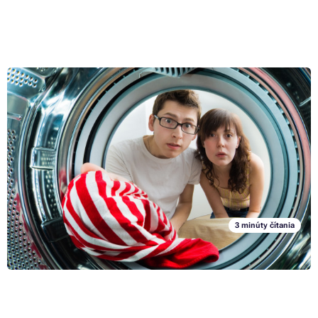
Nehoda s náplňou do tlačiarne: Ako dostať z oblečenia
toner alebo atrament
Pokiaľ ste niekedy vlastnoručne menili náplň v tlačiarni, podstúpili ste
riziko postriekania odevu atramentom z cartridge, prípadne
znečistenie tonerovým prachom. Keď sa vám podobná nehoda stane,
je celkom jedno, či je na vine nešetrná manipulácia, alebo vada z
Celý článok »
výroby. Na prvom mieste býva väčšinou snaha zachrániť obľúbený kus
šatníka. V nasledujúcom článku vám poradíme, ako šetrne odstrániť
z oblečenia toner či atrament.
3 minúty čítania