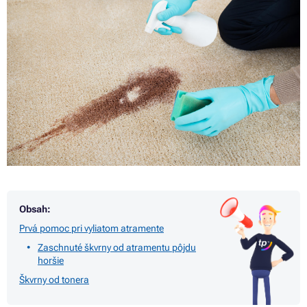
Obsah:
Prvá pomoc pri vyliatom atramente
Zaschnuté škvrny od atramentu pôjdu
horšie
Škvrny od tonera