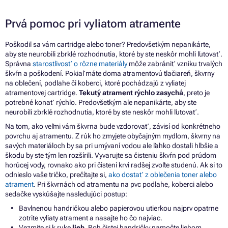
Prvá pomoc pri vyliatom atramente
Poškodil
sa
vám cartridge alebo toner? Predovšetkým nepanikárte,
aby ste neurobili zbrklé rozhodnutia, ktoré by ste neskôr mohli ľutovať.
Správna
starostlivosť o rôzne materiály
môže zabrániť vzniku trvalých
škvŕn a poškodení. Pokiaľ máte doma atramentovú tlačiareň, škvrny
na
oblečení, podlahe
či
koberci, ktoré pochádzajú
z
vyliatej
atramentovej cartridge.
Tekutý atrament rýchlo zasychá
, preto
je
potrebné konať rýchlo. Predovšetkým ale nepanikárte, aby ste
neurobili zbrklé rozhodnutia, ktoré by ste neskôr mohli ľutovať.
Na tom, ako veľmi vám škvrna bude vzdorovať, závisí
od
konkrétneho
povrchu
aj
atramentu.
Z
rúk
ho
zmyjete obyčajným mydlom, škvrny
na
savých materiáloch
by
sa pri umývaní vodou ale ľahko dostali hlbšie
a
škodu by ste tým len rozšírili. Vyvarujte
sa
čisteniu škvŕn pod prúdom
horúcej vody, rovnako ako pri čistení krvi radšej zvoľte studenú. Ak si
to
odnieslo vaše tričko, prečítajte si,
ako dostať
z
oblečenia toner alebo
atrament
. Pri škvrnách
od
atramentu
na
pvc podlahe, koberci alebo
sedačke vyskúšajte nasledujúci postup:
Bavlnenou handričkou alebo papierovou utierkou najprv opatrne
zotrite vyliaty atrament
a
nasajte
ho
čo najviac.
Vezmite
si
k ruke
lieh
. Roh čistej handričky namočte liehom,