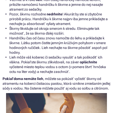
priložte namočenú handričku
k
škvrne
a
jemne
do
nej nasajte
atrament
zo
sedačky.
Pozor, škvrnu rozhodne
nedrhnite
! Akurát by ste
si
zbytočne
prirobili prácu. Handričku
k
škvrne najprv iba jemne prikladajte
a
nechajte
ju
absorbovať vyliaty atrament.
Škvrny likvidujte
od
okraja smerom
k
stredu. Eliminujete tak
možnosť,
že
sa škvrna ďalej rozšíri.
Handričku čas
od
času znovu namočte do
liehu
a
prikladajte
k
škvrne. Látku potom čistite jemným krúživým pohybom
v
smere
hodinových ručičiek. Lieh nechajte
na
škvrne pôsobiť aspoň pol
hodiny.
Lieh môže váš koberec
či
sedačku vysušiť
a
tak poškodiť ich
vlákna. Pokiaľ ste škvrnu zlikvidovali,
na
záver
opláchnite
vyčistené miesto teplou vodou
s
octom (v pomere štvrť hrnčeka
octu
na
liter vody)
a
nechajte zaschnúť.
Pokiaľ doma nemáte lieh
, môžete
sa
pokúsiť vyčistiť škvrny
od
atramentu
na
koberci čistiacou pastou, ktorá vznikne zmiešaním jedlej
sódy
s
vodou.
Na
čistenie môžete použiť aj vodu
so
soľou
a
citrónom.