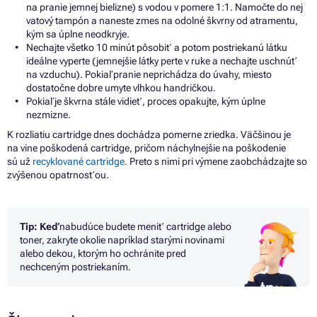
na
pranie jemnej bielizne)
s
vodou
v
pomere 1:1. Namočte
do
nej
vatový tampón
a
naneste zmes
na
odolné škvrny
od
atramentu,
kým
sa
úplne neodkryje.
Nechajte všetko
10
minút pôsobiť
a
potom postriekanú látku
ideálne vyperte (jemnejšie látky perte
v
ruke
a
nechajte uschnúť
na
vzduchu). Pokiaľ pranie neprichádza
do
úvahy, miesto
dostatočne dobre umyte vlhkou handričkou.
Pokiaľ
je
škvrna stále vidieť, proces opakujte, kým úplne
nezmizne.
K rozliatiu cartridge dnes dochádza pomerne zriedka. Väčšinou
je
na vine poškodená cartridge, pričom náchylnejšie
na
poškodenie
sú už
recyklované cartridge
. Preto
s
nimi pri výmene zaobchádzajte
so
zvýšenou opatrnosťou.
Tip: Keď
nabudúce budete meniť cartridge alebo
toner, zakryte okolie napríklad starými novinami
alebo dekou, ktorým
ho
ochránite pred
nechceným postriekaním.