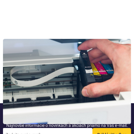
Čo s použitým tonerom do tlačiarne? Renovácia aj nový
chodník
Ďalší prázdny cartridge... Než prázdnu náplň do tlačiarne vyhodíte,
zamyslite sa, či ju nemôžete ešte využiť. Ako ju úspešne recyklovať,
kde našli pre tonery nové uplatnenie a kam prázdne náplne nakoniec
vyhodiť, keď predsa len doslúžia?
Celý článok »
Buďte pri tom ako prvý
Najnovšie informácie o novinkách a akciách priamo na Váš e-mail.