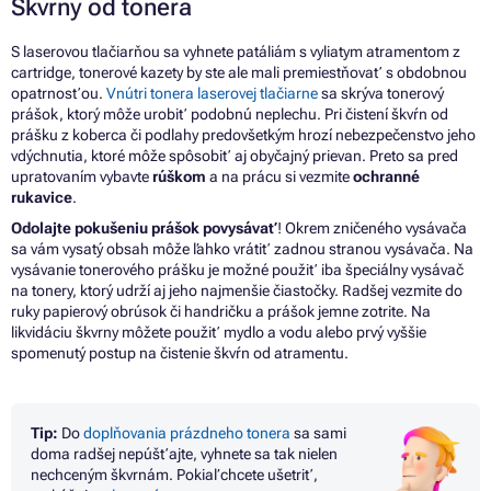
Škvrny
od
tonera
S laserovou tlačiarňou
sa
vyhnete patáliám
s
vyliatym atramentom
z
cartridge, tonerové kazety by ste ale mali premiestňovať
s
obdobnou
opatrnosťou.
Vnútri tonera laserovej tlačiarne
sa
skrýva tonerový
prášok, ktorý môže urobiť podobnú neplechu.
Pri čistení škvŕn
od
prášku
z
koberca
či
podlahy predovšetkým hrozí nebezpečenstvo jeho
vdýchnutia, ktoré môže spôsobiť
aj
obyčajný prievan.
Preto
sa
pred
upratovaním vybavte
rúškom
a
na
prácu
si
vezmite
ochranné
rukavice
.
Odolajte pokušeniu prášok povysávať
! Okrem zničeného vysávača
sa
vám vysatý obsah môže ľahko vrátiť zadnou stranou vysávača.
Na
vysávanie tonerového prášku je možné použiť iba špeciálny vysávač
na
tonery, ktorý udrží
aj
jeho najmenšie čiastočky. Radšej vezmite
do
ruky papierový obrúsok
či
handričku
a
prášok jemne zotrite.
Na
likvidáciu škvrny môžete použiť mydlo
a
vodu alebo prvý vyššie
spomenutý postup
na
čistenie škvŕn
od
atramentu.
Tip:
Do
doplňovania prázdneho tonera
sa
sami
doma radšej nepúšťajte, vyhnete sa tak nielen
nechceným škvrnám. Pokiaľ chcete ušetriť,