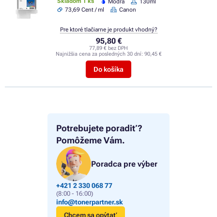
Skladom 1 ks
Modrá
130ml
73,69 Cent / ml
Canon
Pre ktoré tlačiarne je produkt vhodný?
95,80 €
77,89 € bez DPH
Najnižšia cena za posledných 30 dní:
90,45 €
Do košíka
Potrebujete poradiť?
Pomôžeme Vám.
Poradca pre výber
+421 2 330 068 77
(8:00 - 16:00)
info@tonerpartner.sk
Chcem sa opýtať