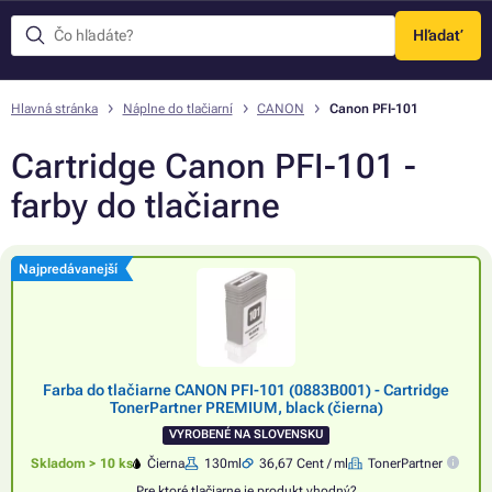
Hľadať
Menu
Hlavná stránka
Náplne do tlačiarní
CANON
Canon PFI-101
Cartridge Canon PFI-101 -
farby do tlačiarne
Najpredávanejší
Farba do tlačiarne CANON PFI-101 (0883B001) - Cartridge
TonerPartner PREMIUM, black (čierna)
VYROBENÉ NA SLOVENSKU
Skladom > 10 ks
Čierna
130ml
36,67 Cent / ml
TonerPartner
Pre ktoré tlačiarne je produkt vhodný?