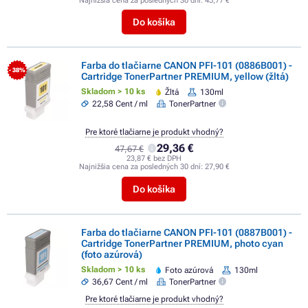
Najnižšia cena za posledných 30 dní:
45,77 €
Do košíka
Farba do tlačiarne CANON PFI-101 (0886B001) -
- 38%
Cartridge TonerPartner PREMIUM, yellow (žltá)
Skladom > 10 ks
Žltá
130ml
22,58 Cent / ml
TonerPartner
Pre ktoré tlačiarne je produkt vhodný?
29,36 €
47,67 €
23,87 € bez DPH
Najnižšia cena za posledných 30 dní:
27,90 €
Do košíka
Farba do tlačiarne CANON PFI-101 (0887B001) -
Cartridge TonerPartner PREMIUM, photo cyan
(foto azúrová)
Skladom > 10 ks
Foto azúrová
130ml
36,67 Cent / ml
TonerPartner
Pre ktoré tlačiarne je produkt vhodný?