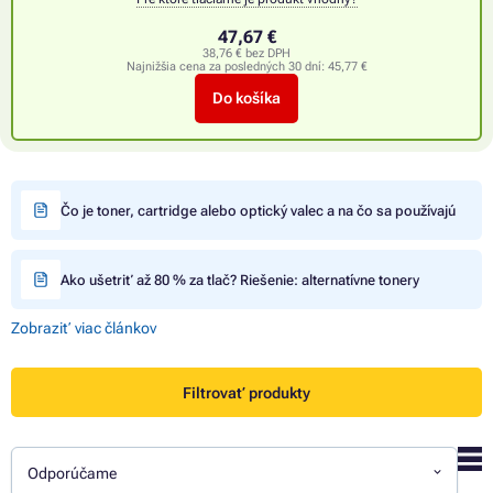
47,67 €
38,76 € bez DPH
Najnižšia cena za posledných 30 dní:
45,77 €
Do košíka
Čo je toner, cartridge alebo optický valec a na čo sa používajú
Ako ušetriť až 80 % za tlač? Riešenie: alternatívne tonery
Zobraziť viac článkov
Filtrovať produkty
Odporúčame