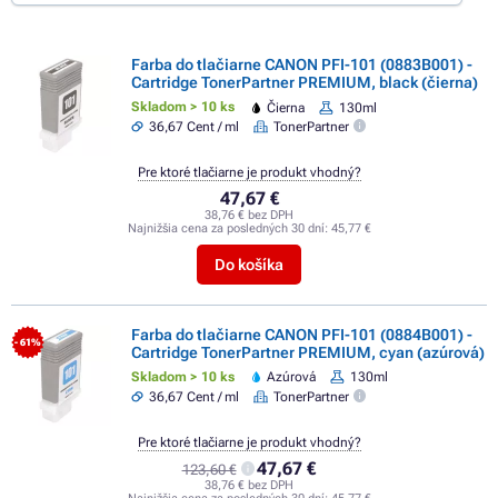
Farba do tlačiarne CANON PFI-101 (0883B001) -
Cartridge TonerPartner PREMIUM, black (čierna)
Skladom > 10 ks
Čierna
130ml
36,67 Cent / ml
TonerPartner
Pre ktoré tlačiarne je produkt vhodný?
47,67 €
38,76 € bez DPH
Najnižšia cena za posledných 30 dní:
45,77 €
Do košíka
Farba do tlačiarne CANON PFI-101 (0884B001) -
- 61%
Cartridge TonerPartner PREMIUM, cyan (azúrová)
Skladom > 10 ks
Azúrová
130ml
36,67 Cent / ml
TonerPartner
Pre ktoré tlačiarne je produkt vhodný?
47,67 €
123,60 €
38,76 € bez DPH