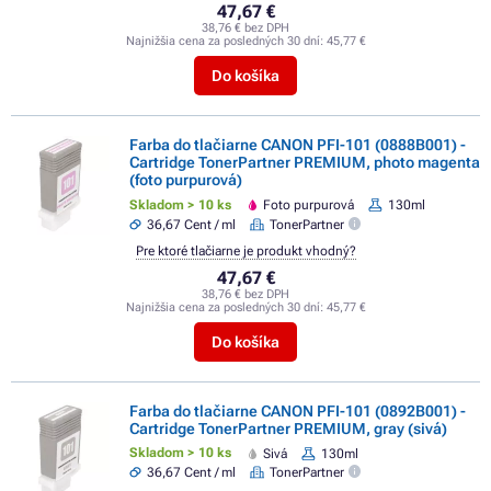
47,67 €
38,76 € bez DPH
Najnižšia cena za posledných 30 dní:
45,77 €
Do košíka
Farba do tlačiarne CANON PFI-101 (0888B001) -
Cartridge TonerPartner PREMIUM, photo magenta
(foto purpurová)
Skladom > 10 ks
Foto purpurová
130ml
36,67 Cent / ml
TonerPartner
Pre ktoré tlačiarne je produkt vhodný?
47,67 €
38,76 € bez DPH
Najnižšia cena za posledných 30 dní:
45,77 €
Do košíka
Farba do tlačiarne CANON PFI-101 (0892B001) -
Cartridge TonerPartner PREMIUM, gray (sivá)
Skladom > 10 ks
Sivá
130ml
36,67 Cent / ml
TonerPartner