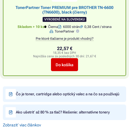
TonerPartner Toner PREMIUM pre BROTHER TN-6600
(TN6600), black (čierny)
VYROBENÉ NA SLOVENSKU
Skladom > 10 ks
Čierna
6000 strán
0,38 Cent / strana
TonerPartner
Pre ktoré tlačiarne je produkt vhodný?
22,57 €
18,35 € bez DPH
Najnižšia cena za posledných 30 dní:
21,67 €
Do košíka
Čo je toner, cartridge alebo optický valec a na čo sa používajú
Ako ušetriť až 80 % za tlač? Riešenie: alternatívne tonery
Zobraziť viac článkov