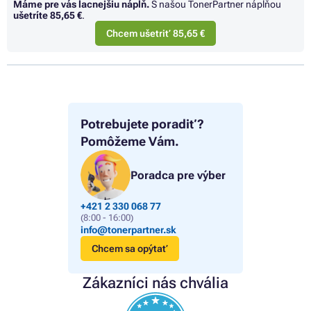
Máme pre vás lacnejšiu náplň.
S našou TonerPartner náplňou
ušetríte
85,65 €
.
Chcem ušetriť 85,65 €
Potrebujete poradiť?
Pomôžeme Vám.
Poradca pre výber
+421 2 330 068 77
(8:00 - 16:00)
info@tonerpartner.sk
Chcem sa opýtať
Zákazníci nás chvália