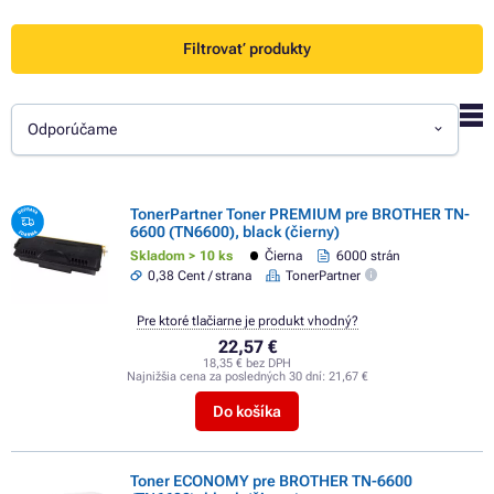
Filtrovať produkty
Odporúčame
TonerPartner Toner PREMIUM pre BROTHER TN-
6600 (TN6600), black (čierny)
Skladom > 10 ks
Čierna
6000 strán
0,38 Cent / strana
TonerPartner
Pre ktoré tlačiarne je produkt vhodný?
22,57 €
18,35 € bez DPH
Najnižšia cena za posledných 30 dní:
21,67 €
Do košíka
Toner ECONOMY pre BROTHER TN-6600