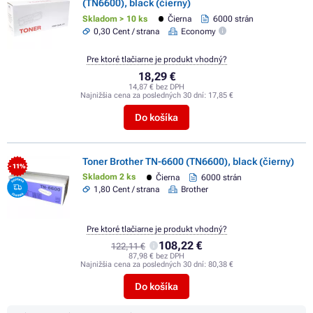
(TN6600), black (čierny)
Skladom > 10 ks
Čierna
6000 strán
0,30 Cent / strana
Economy
Pre ktoré tlačiarne je produkt vhodný?
18,29 €
14,87 € bez DPH
Najnižšia cena za posledných 30 dní:
17,85 €
Do košíka
Toner Brother TN-6600 (TN6600), black (čierny)
- 11%
Skladom 2 ks
Čierna
6000 strán
1,80 Cent / strana
Brother
Pre ktoré tlačiarne je produkt vhodný?
108,22 €
122,11 €
87,98 € bez DPH
Najnižšia cena za posledných 30 dní:
80,38 €
Do košíka