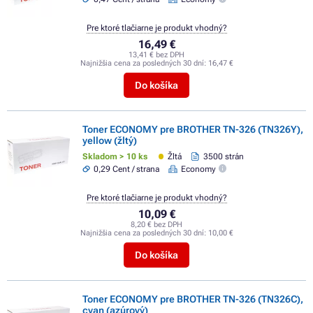
Pre ktoré tlačiarne je produkt vhodný?
16,49 €
13,41 € bez DPH
Najnižšia cena za posledných 30 dní:
16,47 €
Do košíka
Toner ECONOMY pre BROTHER TN-326 (TN326Y),
yellow (žltý)
Skladom > 10 ks
Žltá
3500 strán
0,29 Cent / strana
Economy
Pre ktoré tlačiarne je produkt vhodný?
10,09 €
8,20 € bez DPH
Najnižšia cena za posledných 30 dní:
10,00 €
Do košíka
Toner ECONOMY pre BROTHER TN-326 (TN326C),
cyan (azúrový)