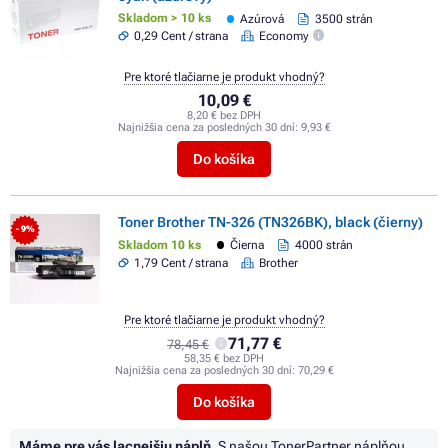
Skladom > 10 ks
Azúrová
3500 strán
0,29 Cent / strana
Economy
Pre ktoré tlačiarne je produkt vhodný?
10,09 €
8,20 € bez DPH
Najnižšia cena za posledných 30 dní:
9,93 €
Do košíka
Toner Brother TN-326 (TN326BK), black (čierny)
- 9%
Skladom 10 ks
Čierna
4000 strán
1,79 Cent / strana
Brother
Pre ktoré tlačiarne je produkt vhodný?
71,77 €
78,45 €
58,35 € bez DPH
Najnižšia cena za posledných 30 dní:
70,29 €
Do košíka
Máme pre vás lacnejšiu náplň.
S našou TonerPartner náplňou