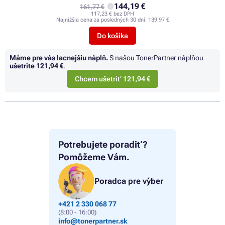
144,19 €
161,77 €
117,23 € bez DPH
Najnižšia cena za posledných 30 dní:
139,97 €
Do košíka
Máme pre vás lacnejšiu náplň.
S našou TonerPartner náplňou
ušetríte
121,94 €
.
Chcem ušetriť 121,94 €
Potrebujete poradiť?
Pomôžeme Vám.
Poradca pre výber
+421 2 330 068 77
(8:00 - 16:00)
info@tonerpartner.sk