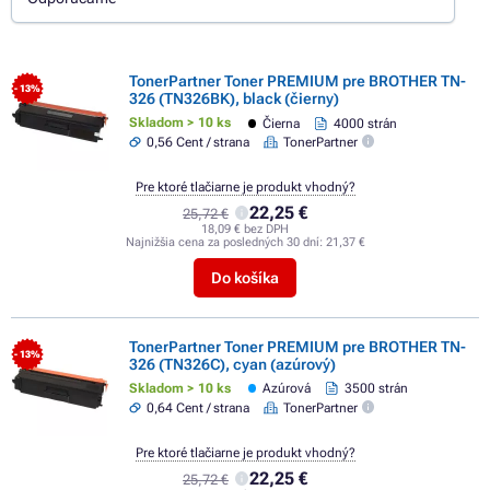
TonerPartner Toner PREMIUM pre BROTHER TN-
- 13%
326 (TN326BK), black (čierny)
Skladom > 10 ks
Čierna
4000 strán
0,56 Cent / strana
TonerPartner
Pre ktoré tlačiarne je produkt vhodný?
22,25 €
25,72 €
18,09 € bez DPH
Najnižšia cena za posledných 30 dní:
21,37 €
Do košíka
TonerPartner Toner PREMIUM pre BROTHER TN-
- 13%
326 (TN326C), cyan (azúrový)
Skladom > 10 ks
Azúrová
3500 strán
0,64 Cent / strana
TonerPartner
Pre ktoré tlačiarne je produkt vhodný?
22,25 €
25,72 €