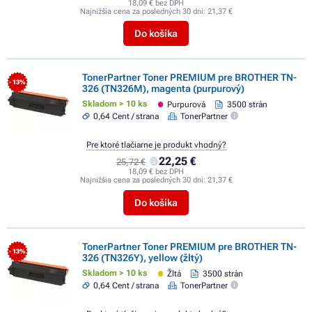
18,09 € bez DPH
Najnižšia cena za posledných 30 dní:
21,37 €
Do košíka
TonerPartner Toner PREMIUM pre BROTHER TN-
- 13%
326 (TN326M), magenta (purpurový)
Skladom > 10 ks
Purpurová
3500 strán
0,64 Cent / strana
TonerPartner
Pre ktoré tlačiarne je produkt vhodný?
22,25 €
25,72 €
18,09 € bez DPH
Najnižšia cena za posledných 30 dní:
21,37 €
Do košíka
TonerPartner Toner PREMIUM pre BROTHER TN-
- 13%
326 (TN326Y), yellow (žltý)
Skladom > 10 ks
Žltá
3500 strán
0,64 Cent / strana
TonerPartner