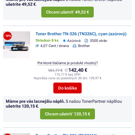
ušetríte
49,52 €
.
Chcem ušetriť 49,52 €
Toner Brother TN-326 (TN326C), cyan (azúrový)
- 12%
Skladom 8 ks
Azúrová
3500 strán
4,07 Cent / strana
Brother
Pre ktoré tlačiarne je produkt vhodný?
142,40 €
161,77 €
115,77 € bez DPH
Najnižšia cena za posledných 30 dní:
139,97 €
Do košíka
Máme pre vás lacnejšiu náplň.
S našou TonerPartner náplňou
ušetríte
120,15 €
.
Chcem ušetriť 120,15 €