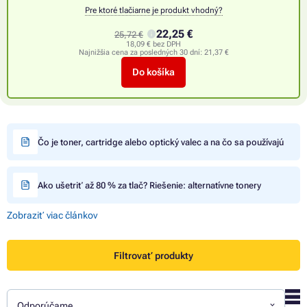
Pre ktoré tlačiarne je produkt vhodný?
22,25 €
25,72 €
18,09 € bez DPH
Najnižšia cena za posledných 30 dní:
21,37 €
Do košíka
Čo je toner, cartridge alebo optický valec a na čo sa používajú
Ako ušetriť až 80 % za tlač? Riešenie: alternatívne tonery
Zobraziť viac článkov
Filtrovať produkty
Odporúčame