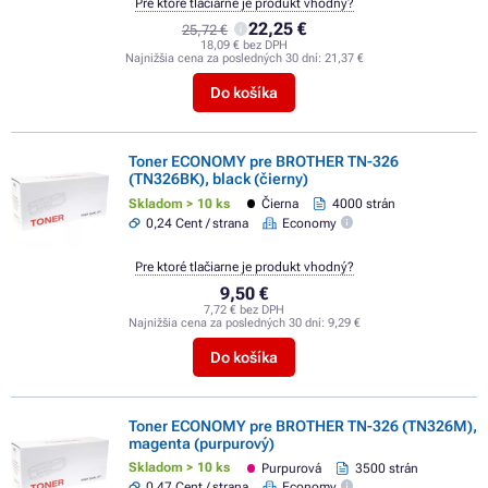
Pre ktoré tlačiarne je produkt vhodný?
22,25 €
25,72 €
18,09 € bez DPH
Najnižšia cena za posledných 30 dní:
21,37 €
Do košíka
Toner ECONOMY pre BROTHER TN-326
(TN326BK), black (čierny)
Skladom > 10 ks
Čierna
4000 strán
0,24 Cent / strana
Economy
Pre ktoré tlačiarne je produkt vhodný?
9,50 €
7,72 € bez DPH
Najnižšia cena za posledných 30 dní:
9,29 €
Do košíka
Toner ECONOMY pre BROTHER TN-326 (TN326M),
magenta (purpurový)
Skladom > 10 ks
Purpurová
3500 strán
0,47 Cent / strana
Economy