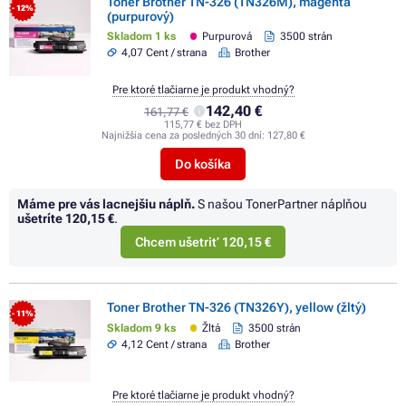
Toner Brother TN-326 (TN326M), magenta
- 12%
(purpurový)
Skladom 1 ks
Purpurová
3500 strán
4,07 Cent / strana
Brother
Pre ktoré tlačiarne je produkt vhodný?
142,40 €
161,77 €
115,77 € bez DPH
Najnižšia cena za posledných 30 dní:
127,80 €
Do košíka
Máme pre vás lacnejšiu náplň.
S našou TonerPartner náplňou
ušetríte
120,15 €
.
Chcem ušetriť 120,15 €
Toner Brother TN-326 (TN326Y), yellow (žltý)
- 11%
Skladom 9 ks
Žltá
3500 strán
4,12 Cent / strana
Brother
Pre ktoré tlačiarne je produkt vhodný?