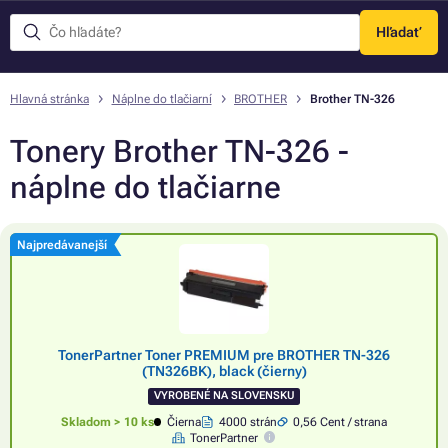
Hľadať
Menu
Hlavná stránka
Náplne do tlačiarní
BROTHER
Brother TN-326
Tonery Brother TN-326 -
náplne do tlačiarne
Najpredávanejší
TonerPartner Toner PREMIUM pre BROTHER TN-326
(TN326BK), black (čierny)
VYROBENÉ NA SLOVENSKU
Skladom > 10 ks
Čierna
4000 strán
0,56 Cent / strana
TonerPartner