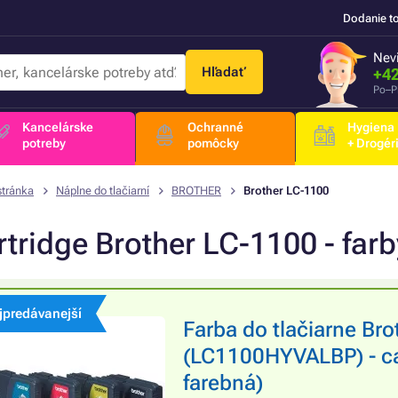
Dodanie t
Nevi
Hľadať
+42
Po–P
Kancelárske
Ochranné
Hygiena
potreby
pomôcky
+ Drogér
stránka
Náplne do tlačiarní
BROTHER
Brother LC-1100
tridge Brother LC-1100 - farb
jpredávanejší
Farba do tlačiarne Br
(LC1100HYVALBP) - cart
farebná)