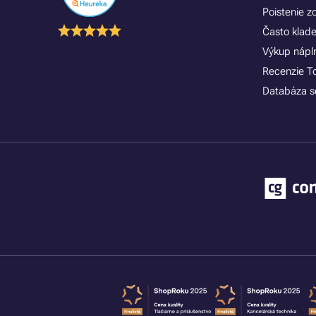
Poistenie 
Často klad
Výkup náplní
Recenzie T
Databáza se