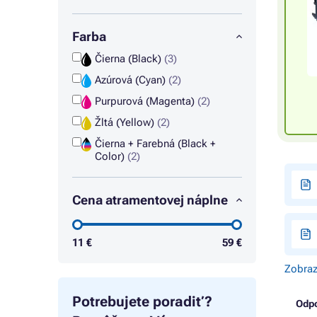
Farba
Čierna (Black)
(3)
Azúrová (Cyan)
(2)
Purpurová (Magenta)
(2)
Žltá (Yellow)
(2)
Čierna + Farebná (Black +
Color)
(2)
Cena atramentovej náplne
11
€
59
€
Zobraz
Potrebujete poradiť?
Odp