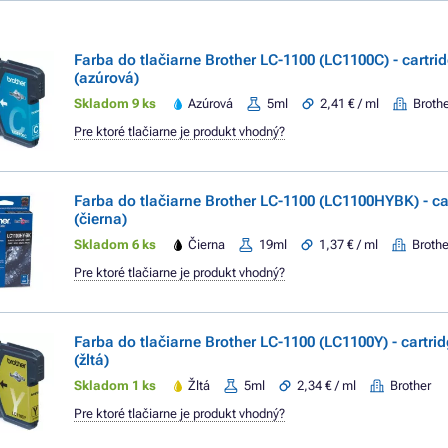
Farba do tlačiarne Brother LC-1100 (LC1100C) - cartri
(azúrová)
Skladom 9 ks
Azúrová
5ml
2,41 € / ml
Broth
Pre ktoré tlačiarne je produkt vhodný?
Farba do tlačiarne Brother LC-1100 (LC1100HYBK) - ca
(čierna)
Skladom 6 ks
Čierna
19ml
1,37 € / ml
Brothe
Pre ktoré tlačiarne je produkt vhodný?
Farba do tlačiarne Brother LC-1100 (LC1100Y) - cartrid
(žltá)
Skladom 1 ks
Žltá
5ml
2,34 € / ml
Brother
Pre ktoré tlačiarne je produkt vhodný?