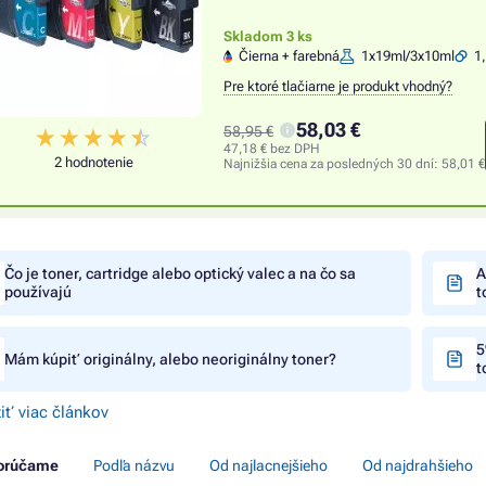
Skladom 3 ks
Čierna + farebná
1x19ml/3x10ml
1,
Pre ktoré tlačiarne je produkt vhodný?
58,03 €
58,95 €
47,18 € bez DPH
2 hodnotenie
Najnižšia cena za posledných 30 dní:
58,01 €
Čo je toner, cartridge alebo optický valec a na čo sa
A
používajú
t
5
Mám kúpiť originálny, alebo neoriginálny toner?
t
iť viac článkov
orúčame
Podľa názvu
Od najlacnejšieho
Od najdrahšieho