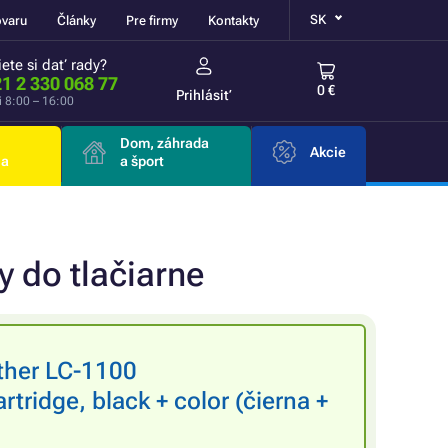
SK
ovaru
Články
Pre firmy
Kontakty
ete si dať rady?
1 2 330 068 77
0 €
Prihlásiť
i 8:00 – 16:00
Dom, záhrada
Akcie
ia
a šport
y do tlačiarne
other LC-1100
ridge, black + color (čierna +