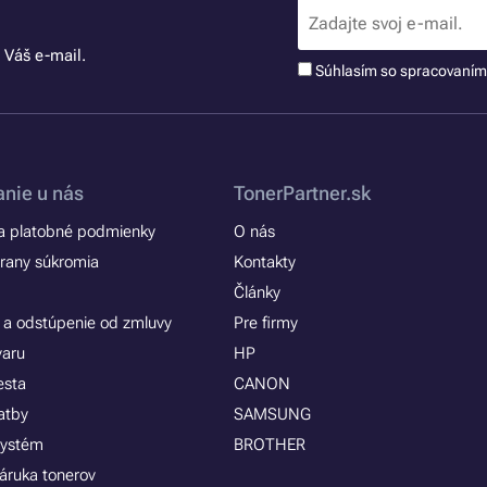
 Váš e-mail.
Súhlasím so spracovaní
nie u nás
TonerPartner.sk
 platobné podmienky
O nás
rany súkromia
Kontakty
Články
 a odstúpenie od zmluvy
Pre firmy
varu
HP
esta
CANON
atby
SAMSUNG
systém
BROTHER
áruka tonerov