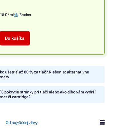
18 € / ml
Brother
Do košíka
ko ušetriť až 80 % za tlač? Riešenie: alternatívne
onery
% pokrytie stránky pri tlači alebo ako dlho vám vydrží
oner či cartridge?
Od najväčšej zľavy