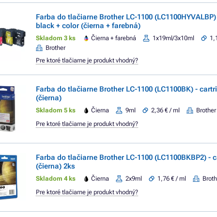
Farba do tlačiarne Brother LC-1100 (LC1100HYVALBP) -
black + color (čierna + farebná)
Skladom 3 ks
Čierna + farebná
1x19ml/3x10ml
1,
Brother
Pre ktoré tlačiarne je produkt vhodný?
Farba do tlačiarne Brother LC-1100 (LC1100BK) - cartr
(čierna)
Skladom 5 ks
Čierna
9ml
2,36 € / ml
Brother
Pre ktoré tlačiarne je produkt vhodný?
Farba do tlačiarne Brother LC-1100 (LC1100BKBP2) - c
(čierna) 2ks
Skladom 4 ks
Čierna
2x9ml
1,76 € / ml
Broth
Pre ktoré tlačiarne je produkt vhodný?