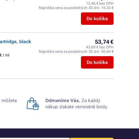
13,46 € bez DPH
Najnižšia cena za posledných 30 dní:
15,33 €
Do košíka
53,74 €
artridge, black
43,69 € bez DPH
Najnižšia cena za posledných 30 dní:
50,84 €
€ / ml
Do košíka
 môžete
Odmeníme Vás.
Za každý
nákup získate vernostné body.