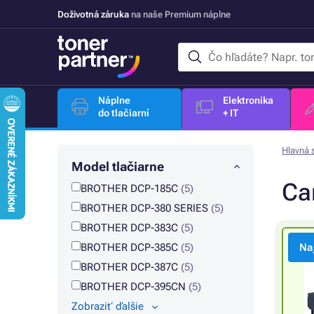
Doživotná záruka
na naše Premium náplne
Náplne
Elektronika
do tlačiarní
+ IT
Hlavná 
Model tlačiarne
Car
BROTHER DCP-185C
(5)
BROTHER DCP-380 SERIES
(5)
BROTHER DCP-383C
(5)
BROTHER DCP-385C
(5)
Na
BROTHER DCP-387C
(5)
BROTHER DCP-395CN
(5)
Zobraziť ďalšie