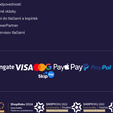
zodpovednosti
ené otázky
 do tlačiarní a kopíriek
onerPartner
rvisov tlačiarní