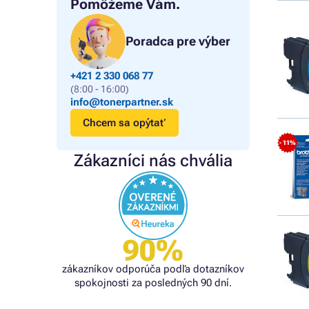
Pomôžeme Vám.
Poradca pre výber
+421 2 330 068 77
(8:00 - 16:00)
info@tonerpartner.sk
Chcem sa opýtať
- 11%
Zákazníci nás chvália
90%
zákazníkov odporúča podľa dotazníkov
spokojnosti za posledných 90 dní.