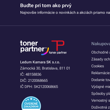
Buďte pri tom ako prvý
Najnovšie informácie o novinkách a akciách priamo na
Nakupova
Obchodné a
Zásady och
Ledum Kamara SK s.r.o.
Cookies
Zámocká 30, Bratislava, 811 01
Reklamácie
IČ: 48158836
Dodanie to
DIČ: 2120068665
IČ DPH: SK2120068665
Výdajné mi
Spôsoby pl
Vernostný 
Doživotná z