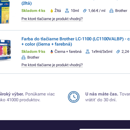
(žltá)
Skladom 4 ks
Žltá
10ml
1,66 € / ml
Brother
Pre ktoré tlačiarne je produkt vhodný?
Farba do tlačiarne Brother LC-1100 (LC1100VALBP) - c
+ color (čierna + farebná)
Skladom 9 ks
Čierna + farebná
1x9ml/3x5ml
2,24 
Brother
Pre ktoré tlačiarne je produkt vhodný?
Široký výber.
Ponúkame viac
U nás máte čas.
Tovar
ako 41000 produktov.
vrátiť do 30 dní.