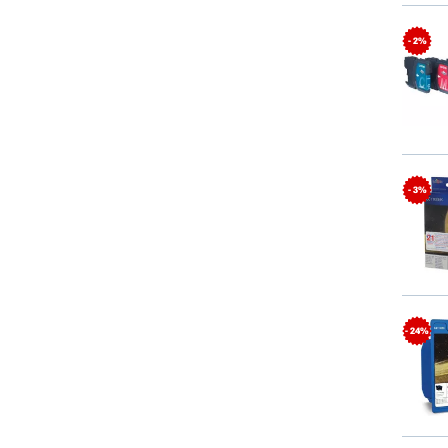
- 2%
- 3%
- 24%