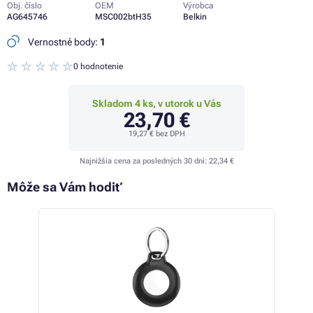
Obj. číslo
OEM
Výrobca
AG645746
MSC002btH35
Belkin
Vernostné body:
1
0 hodnotenie
Skladom 4 ks, v utorok u Vás
23,70 €
19,27 €
bez DPH
Najnižšia cena za posledných 30 dní:
22,34 €
Môže sa Vám hodiť
 18%