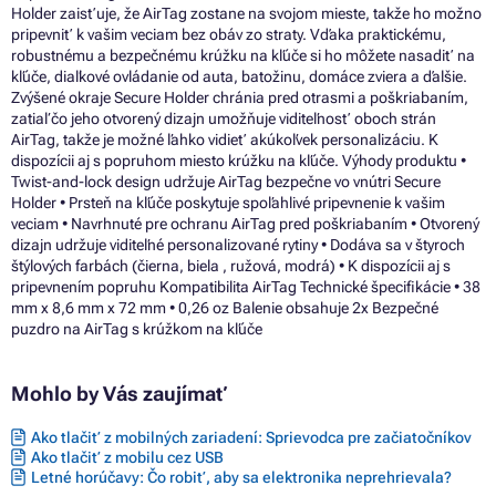
Holder zaisťuje, že AirTag zostane na svojom mieste, takže ho možno
pripevniť k vašim veciam bez obáv zo straty. Vďaka praktickému,
robustnému a bezpečnému krúžku na kľúče si ho môžete nasadiť na
kľúče, diaľkové ovládanie od auta, batožinu, domáce zviera a ďalšie.
Zvýšené okraje Secure Holder chránia pred otrasmi a poškriabaním,
zatiaľ čo jeho otvorený dizajn umožňuje viditeľnosť oboch strán
AirTag, takže je možné ľahko vidieť akúkoľvek personalizáciu. K
dispozícii aj s popruhom miesto krúžku na kľúče. Výhody produktu •
Twist-and-lock design udržuje AirTag bezpečne vo vnútri Secure
Holder • Prsteň na kľúče poskytuje spoľahlivé pripevnenie k vašim
veciam • Navrhnuté pre ochranu AirTag pred poškriabaním • Otvorený
dizajn udržuje viditeľné personalizované rytiny • Dodáva sa v štyroch
štýlových farbách (čierna, biela , ružová, modrá) • K dispozícii aj s
pripevnením popruhu Kompatibilita AirTag Technické špecifikácie • 38
mm x 8,6 mm x 72 mm • 0,26 oz Balenie obsahuje 2x Bezpečné
puzdro na AirTag s krúžkom na kľúče
Mohlo by Vás zaujímať
Ako tlačiť z mobilných zariadení: Sprievodca pre začiatočníkov
Ako tlačiť z mobilu cez USB
Letné horúčavy: Čo robiť, aby sa elektronika neprehrievala?