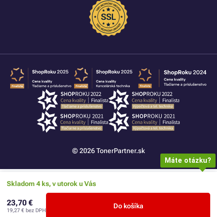
© 2026 TonerPartner.sk
Máte otázku?
Skladom 4 ks, v utorok u Vás
23,70 €
Do košíka
19,27 €
bez DPH