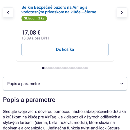
Belkin Bezpečné puzdro na AirTag s
Bel
vodotesným príveskom na kľúče – čierne
vod
Skladom 2 ks
Sk
15,7
17,08 €
14
13,89 € bez DPH
11,5
Do košíka
Popis a parametre
Popis a parametre
Sledujte svoje veci s dôverou pomocou nášho zabezpečeného držiaka
s krúžkom na kľúče pre AirTag. Je k dispozícii v štyroch odlišných a
štýlových farbách (čierna, biela, ružová, modrá), ktoré slúžia na
doplnenie a organizáciu. Jedinečná funkcia twist-and-lock Secure