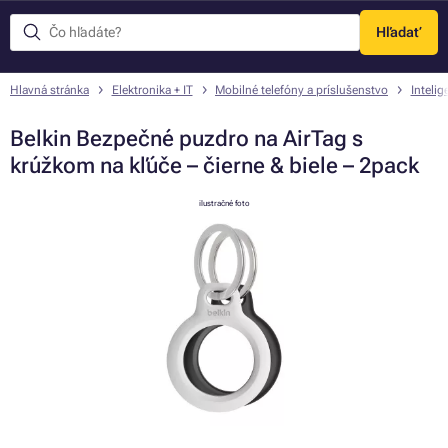
Hľadať
Menu
Hlavná stránka
Elektronika + IT
Mobilné telefóny a príslušenstvo
Intelig
Belkin Bezpečné puzdro na AirTag s
krúžkom na kľúče – čierne & biele – 2pack
ilustračné foto