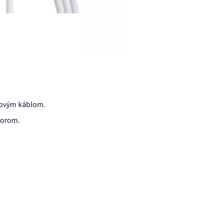
átovým káblom.
torom.