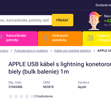
Dodanie t
Nevi
Hľadať
+42
Po–P
Kancelárske
Ochranné
Hygiena
potreby
pomôcky
+ Drogér
enstvo
Príslušenstvo k mobilom
Káble pre mobilné telefóny
APPLE USB
APPLE USB kábel s lightning konetoro
biely (bulk balenie) 1m
Obj. číslo
OEM
Výrobca
31043406
MD818
Apple
0 hodnotenie