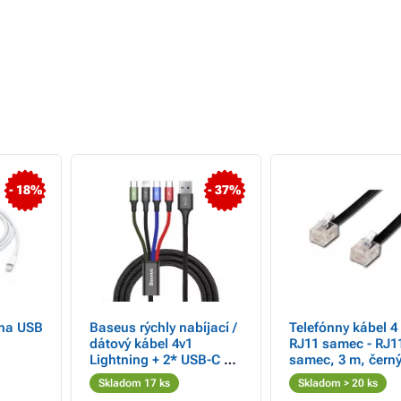
- 18%
- 37%
 na USB
Baseus rýchly nabíjací /
Telefónny kábel 4 ž
dátový kábel 4v1
RJ11 samec - RJ1
Lightning + 2* USB-C +
samec, 3 m, černý
Micro USB 3, 5A 1, 2m,
ADSL modem, ec
Skladom 17 ks
Skladom > 20 ks
čierna
DOPRADE