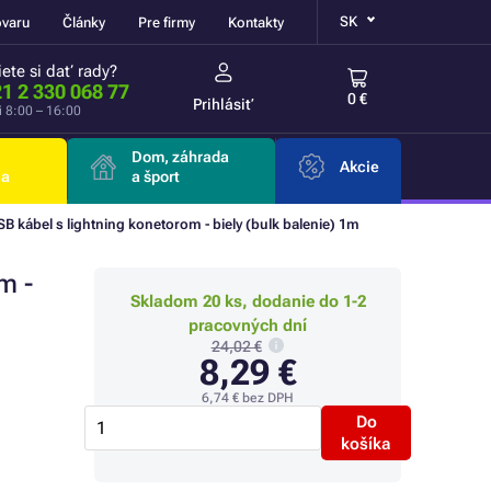
SK
ovaru
Články
Pre firmy
Kontakty
ete si dať rady?
1 2 330 068 77
0 €
Prihlásiť
i 8:00 – 16:00
Dom, záhrada
Akcie
ia
a šport
 kábel s lightning konetorom - biely (bulk balenie) 1m
m -
Skladom 20 ks, dodanie do 1-2
pracovných dní
24,02 €
8,29 €
6,74 €
bez DPH
Do
košíka