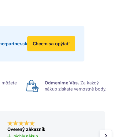
erpartner.sk
Chcem sa opýtať
 môžete
Odmeníme Vás.
Za každý
nákup získate vernostné body.
Overený zákazník
Overe
Už tu 
rýchly nákup