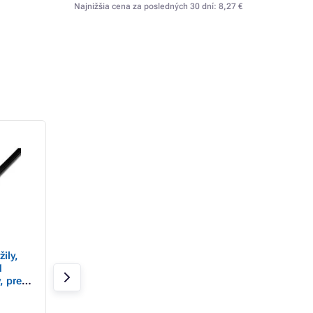
Najnižšia cena za posledných 30 dní:
8,27 €
- 61%
ily,
APPLE USB-C to
Telefónny kábel 4 ž
1
Lightning Cable (1 m)
RJ11 samec - RJ1
, pre
samec, 15 m, černý
onomy,
ADSL modem, eco
Skladom > 20 ks
Skladom > 20 ks
DOPRODEJ