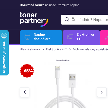
Doživotná záruka
na naše Premium náplne
Náplne
Elektronika
do tlačiarní
+ IT
Hlavná stránka
Elektronika + IT
Mobilné telefóny a prísluš
ilustračné foto
- 65%