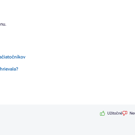
nu.
začiatočníkov
hrievala?
Užitočné
Ne