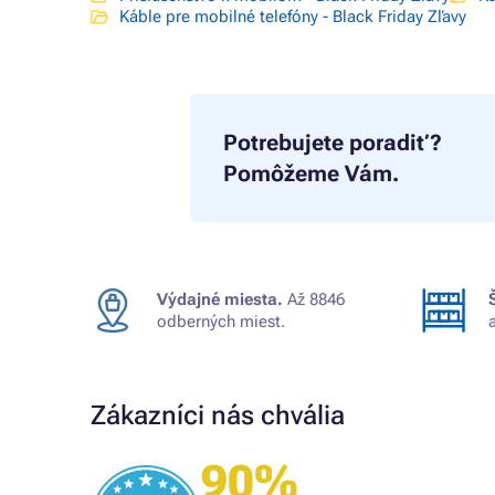
Káble pre mobilné telefóny - Black Friday Zľavy
Potrebujete poradiť?
Pomôžeme Vám.
Výdajné miesta.
Až 8846
odberných miest.
Zákazníci nás chvália
90%
Overený zákazník
om
rýchle vybavenie