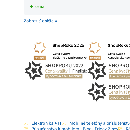
cena
Zobraziť ďalšie »
Elektronika + IT
Mobilné telefóny a príslušenst
Príslušenstvo k mobilom - Black Friday Zľavy
Ká