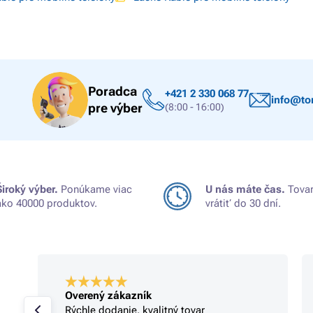
Poradca
+421 2 330 068 77
info@ton
pre výber
(8:00 - 16:00)
Široký výber.
Ponúkame viac
U nás máte čas.
Tovar
ako 40000 produktov.
vrátiť do 30 dní.
Overený zákazník
Rýchle dodanie, kvalitný tovar