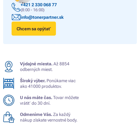
+421 2 330 068 77
(8:00 - 16:00)
info@tonerpartner.sk
Chcem sa opýtať
Výdajné miesta.
Až 8854
odberných miest.
Široký výber.
Ponúkame viac
ako 41000 produktov.
U nás máte čas.
Tovar môžete
vrátiť do 30 dní.
Odmeníme Vás.
Za každý
nákup získate vernostné body.