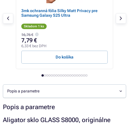
3mk ochranná fólia Silky Matt Privacy pre
3mk
Samsung Galaxy S25 Ultra
S11
Skladom 1 ks
Sk
16,76 €
10,4
7,79 €
6,
6,33 € bez DPH
5,58
Do košíka
Popis a parametre
Popis a parametre
Aligator sklo GLASS S8000, originálne