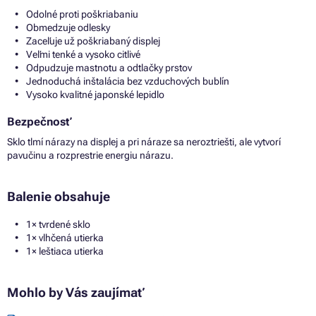
Odolné proti poškriabaniu
Obmedzuje odlesky
Zaceľuje už poškriabaný displej
Veľmi tenké a vysoko citlivé
Odpudzuje mastnotu a odtlačky prstov
Jednoduchá inštalácia bez vzduchových bublín
Vysoko kvalitné japonské lepidlo
Bezpečnosť
Sklo tlmí nárazy na displej a pri náraze sa neroztriešti, ale vytvorí
pavučinu a rozprestrie energiu nárazu.
Balenie obsahuje
1× tvrdené sklo
1× vlhčená utierka
1× leštiaca utierka
Mohlo by Vás zaujímať