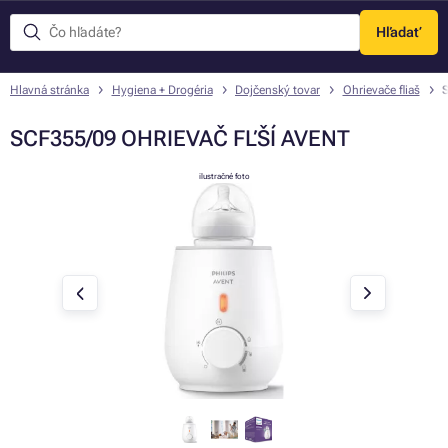
Hľadať
Menu
Hlavná stránka
Hygiena + Drogéria
Dojčenský tovar
Ohrievače fliaš
SCF355/09 OHRIEVAČ FĽŠÍ AVENT
ilustračné foto