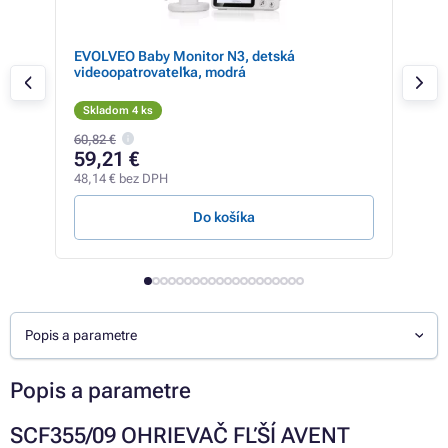
EVOLVEO Baby Monitor N3, detská
EVO
videoopatrovateľka, modrá
vid
Skladom 4 ks
Sk
60,82 €
60,8
59,21 €
59
48,14 € bez DPH
48,1
Do košíka
Popis a parametre
Popis a parametre
SCF355/09 OHRIEVAČ FĽŠÍ AVENT