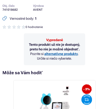
Obj. číslo
Výrobca
741018682
AVENT
Vernostné body:
1
0 hodnotenie
Vypredané
Tento produkt už nie je dostupný,
preto ho nie je možné objednať.
Pozrite si
alternatívne produkty
.
Určite si niečo vyberiete.
Môže sa Vám hodiť
- 5%
- 3%