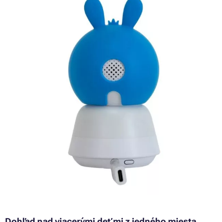
Dohľad nad viacerými deťmi z jedného miesta