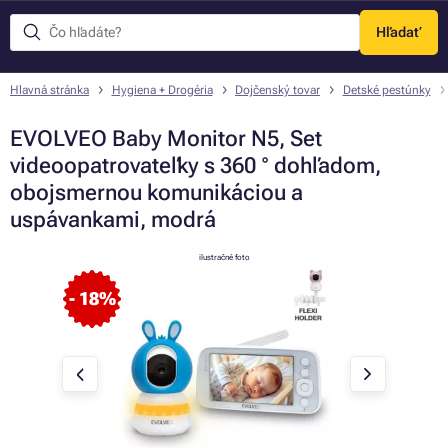
Hľadať
Menu
Hlavná stránka
Hygiena + Drogéria
Dojčenský tovar
Detské pestúnky
EVOLVEO Baby Monitor N5, Set
videoopatrovateľky s 360 ° dohľadom,
obojsmernou komunikáciou a
uspávankami, modrá
ilustračné foto
- 18%