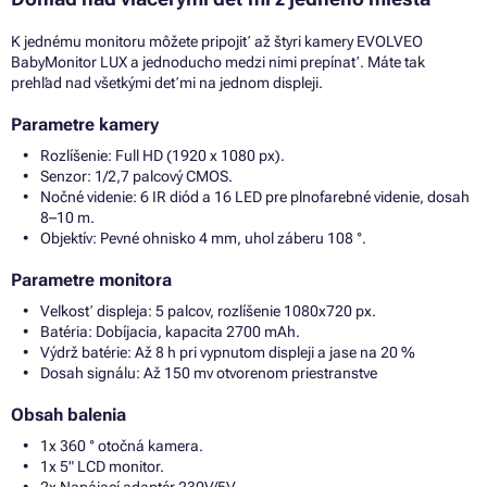
K jednému monitoru môžete pripojiť až štyri kamery EVOLVEO
BabyMonitor LUX a jednoducho medzi nimi prepínať. Máte tak
prehľad nad všetkými deťmi na jednom displeji.
Parametre kamery
Rozlíšenie: Full HD (1920 x 1080 px).
Senzor: 1/2,7 palcový CMOS.
Nočné videnie: 6 IR diód a 16 LED pre plnofarebné videnie, dosah
8–10 m.
Objektív: Pevné ohnisko 4 mm, uhol záberu 108 °.
Parametre monitora
Veľkosť displeja: 5 palcov, rozlíšenie 1080x720 px.
Batéria: Dobíjacia, kapacita 2700 mAh.
Výdrž batérie: Až 8 h pri vypnutom displeji a jase na 20 %
Dosah signálu: Až 150 mv otvorenom priestranstve
Obsah balenia
1x 360 ° otočná kamera.
1x 5" LCD monitor.
2x Napájací adaptér 230V/5V.