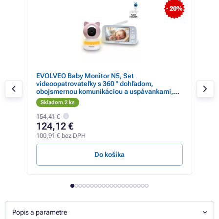
- 20%
EVOLVEO Baby Monitor N5, Set
Tru
videoopatrovateľky s 360 ° dohľadom,
opa
obojsmernou komunikáciou a uspávankami,
ružová
Skladom 2 ks
Sk
154,41 €
131,
124,12 €
13
100,91 € bez DPH
106,
Do košíka
Popis a parametre