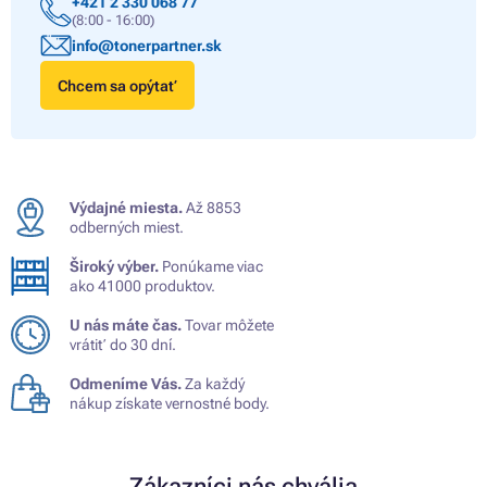
+421 2 330 068 77
(8:00 - 16:00)
info@tonerpartner.sk
Chcem sa opýtať
Výdajné miesta.
Až 8853
odberných miest.
Široký výber.
Ponúkame viac
ako 41000 produktov.
U nás máte čas.
Tovar môžete
vrátiť do 30 dní.
Odmeníme Vás.
Za každý
nákup získate vernostné body.
Zákazníci nás chvália