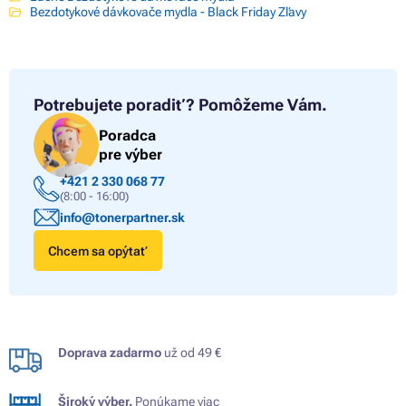
Bezdotykové dávkovače mydla - Black Friday Zľavy
Potrebujete poradiť?
Pomôžeme Vám.
Poradca
pre výber
+421 2 330 068 77
(8:00 - 16:00)
info@tonerpartner.sk
Chcem sa opýtať
Doprava zadarmo
už od 49 €
Široký výber.
Ponúkame viac