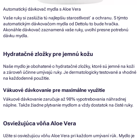
Automatický dávkovač mydla s Aloe Vera
Vaše ruky si zaslúžia tú najlepšiu starostlivosť a ochranu. S týmto
automatickým dávkovačom mydla od Dettolu to bude hračka.
Akonáhle dávkovač zaznamená vaše ruky, uvoľní presne potrebnú
dávku mydla.
Hydratačné zložky pre jemnú kožu
Naše mydlo je obohatené o hydratačné zložky, ktoré sú jemné na koži
a zároveň účinne umývajú ruky. Je dermatologicky testované a vhodné
na každodenné použitie.
Vákuové dávkovanie pre maximálne využitie
Vákuové dávkovanie zaručuje až 98% vypotrebovania náhradnej
náplne. Takže žiadne plytvanie mydlom a vždy dostatok na čisté ruky.
Osviežujúca vôňa Aloe Vera
Užite si osviežujúcu vôňu Aloe Vera pri každom umývaní rúk. Mydlo je