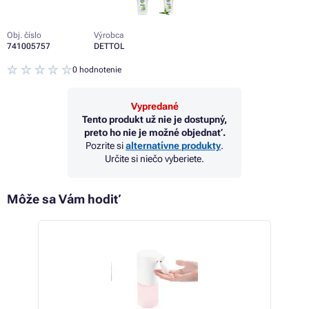
Obj. číslo
Výrobca
741005757
DETTOL
0 hodnotenie
Vypredané
Tento produkt už nie je dostupný,
preto ho nie je možné objednať.
Pozrite si
alternatívne produkty
.
Určite si niečo vyberiete.
Môže sa Vám hodiť
- 6%