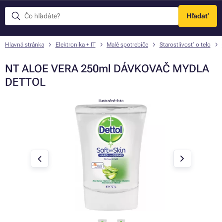
Hľadať
Menu
Hlavná stránka
Elektronika + IT
Malé spotrebiče
Starostlivosť o telo
NT ALOE VERA 250ml DÁVKOVAČ MYDLA
DETTOL
ilustračné foto