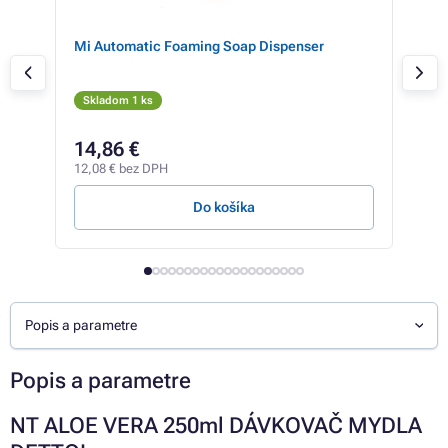
e,
Mi Automatic Foaming Soap Dispenser
Orav
vode
plet
Skladom 1 ks
Sk
22,2
14,86 €
17
12,08 € bez DPH
14,3
Do košíka
Popis a parametre
Popis a parametre
NT ALOE VERA 250ml DÁVKOVAČ MYDLA