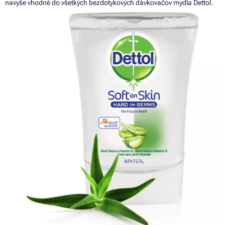
navyše vhodné do všetkých bezdotykových dávkovačov mydla Dettol.