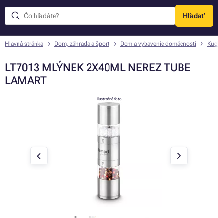
Hľadať
Menu
Hlavná stránka
Dom, záhrada a šport
Dom a vybavenie domácnosti
Kuc
LT7013 MLÝNEK 2X40ML NEREZ TUBE
LAMART
ilustračné foto