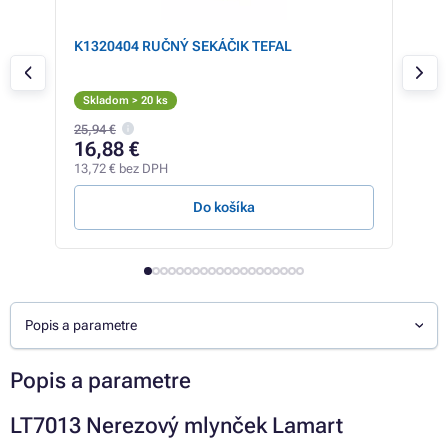
K1320404 RUČNÝ SEKÁČIK TEFAL
Zap
Skladom > 20 ks
Sk
25,94 €
1,61
16,88 €
1,
13,72 € bez DPH
1,29
Do košíka
Popis a parametre
Popis a parametre
LT7013 Nerezový mlynček Lamart