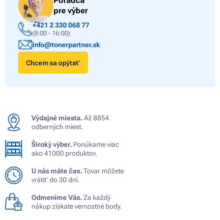
Poradca
pre výber
+421 2 330 068 77
(8:00 - 16:00)
info@tonerpartner.sk
Chcem sa opýtať
Výdajné miesta.
Až 8854
odberných miest.
Široký výber.
Ponúkame viac
ako 41000 produktov.
U nás máte čas.
Tovar môžete
vrátiť do 30 dní.
Odmeníme Vás.
Za každý
nákup získate vernostné body.