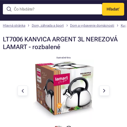
Hľadať
Menu
Hlavná stránka
Dom, záhrada a šport
Dom a vybavenie domácnosti
Kuc
LT7006 KANVICA ARGENT 3L NEREZOVÁ
LAMART - rozbalené
ilustračné foto