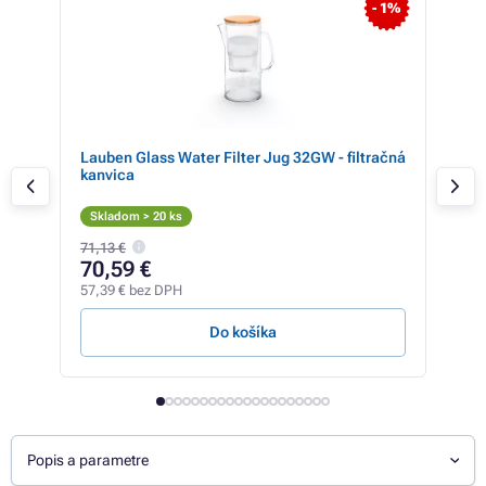
 23%
- 1%
Lauben Glass Water Filter Jug 32GW - filtračná
WF-
kanvica
Skladom > 20 ks
Sk
71,13 €
22,6
70,59 €
18
57,39 € bez DPH
15,2
Do košíka
Popis a parametre