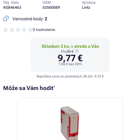
Obj. číslo
OEM
Výrobca
AG846463
53560089
Leitz
Vernostné body:
2
0 hodnotenie
Skladom 2 ks, v stredu u Vás
11,30 €
9,77 €
7,94 €
bez DPH
Najnižšia cena za posledných 30 dní:
9,73 €
Môže sa Vám hodiť
 16%