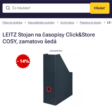
Hľadať
Menu
Hlavná stránka
Kancelárske potreby
Archivácia
Papierové dosky
LEI
LEITZ Stojan na časopisy Click&Store
COSY, zamatovo šedá
ilustračné foto
- 14%