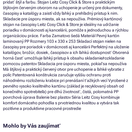
pridať štýl a farbu. Stojan Leitz Cosy Click & Store s praktickým
štýlovým červeným otvorom na uchopenie je určený pre dokumenty,
časopisy a katalógy a zaistí vždy ľahký a prehľadný prístup k nim.
Skladacie pre úsporu miesta, ak sa nepoužíva. Prémiový kartónový
stojan na časopisy Leitz Cosy Click & Store je ideálny na udržanie
poriadku v domácnosti aj kancelárii, pomôže s jednoduchou a rýchlou
organizáciou práce. Farba Zamatovo šedá Materiál Pevný kartón
laminovaný PP Rozmery 103 x 330 x 253 Skladací stojan nielen na
časopisy pre poriadok v domácnosti aj kancelárii Perfektný na uloženie
katalógov, brožúr, dosiek, časopisov a ich ľahkú dostupnosť Otvorená
horná časť umožňuje ľahký prístup k obsahu skladanie/rozkladanie
pomocou patentov Skladacia pre úsporu miesta, pokiaľ sa nepoužíva
Má štýlový a praktický červený otvor pre uchopenie a ľahké vybratie z
políc Patentovaná konštrukcia zaručuje vyššiu ochranu proti
náhodnému rozloženiu krabice pri prenášaní ťažkých vecí Vyrobené z
pevného vysoko kvalitného kartónu (základ je recyklovaný obsah od
konečného spotrebiteľa) pre dlhú životnosť, čistá, polomatná PP
povrchová úprava Balenie bez plastov Séria Leitz Cosy kombinuje
komfort domáceho pohodlia s prvotriednou kvalitou a vytvára tak
pozitívne a produktívne pracovné prostredie
Mohlo by Vás zaujímať