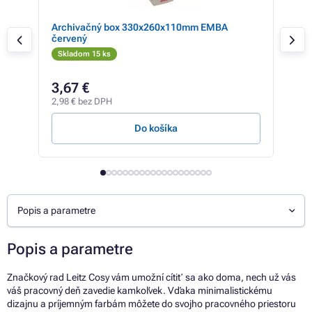
SY,
Archivačný box 330x260x110mm EMBA
Arc
červený
RDV
Skladom 15 ks
Sk
5,99
3,67 €
5,
2,98 € bez DPH
4,47
Do košíka
Popis a parametre
Popis a parametre
Značkový rad Leitz Cosy vám umožní cítiť sa ako doma, nech už vás
váš pracovný deň zavedie kamkoľvek. Vďaka minimalistickému
dizajnu a príjemným farbám môžete do svojho pracovného priestoru