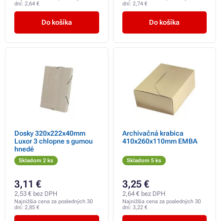
dní:
2,64 €
dní:
2,74 €
Do košíka
Do košíka
Dosky 320x222x40mm
Archivačná krabica
Luxor 3 chlopne s gumou
410x260x110mm EMBA
hnedé
Skladom 2 ks
Skladom 5 ks
3,11 €
3,25 €
2,53 € bez DPH
2,64 € bez DPH
Najnižšia cena za posledných 30
Najnižšia cena za posledných 30
dní:
2,85 €
dní:
3,22 €