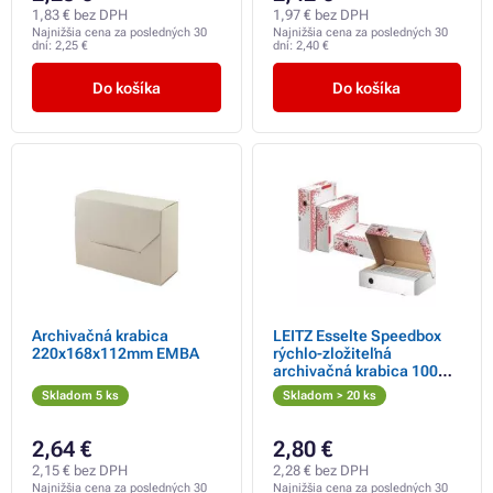
1,83 € bez DPH
1,97 € bez DPH
Najnižšia cena za posledných 30
Najnižšia cena za posledných 30
dní:
2,25 €
dní:
2,40 €
Do košíka
Do košíka
Archivačná krabica
LEITZ Esselte Speedbox
220x168x112mm EMBA
rýchlo-zložiteľná
archivačná krabica 100
mm, biela-červená
Skladom 5 ks
Skladom > 20 ks
2,64 €
2,80 €
2,15 € bez DPH
2,28 € bez DPH
Najnižšia cena za posledných 30
Najnižšia cena za posledných 30