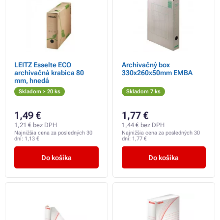
LEITZ Esselte ECO
Archivačný box
archivačná krabica 80
330x260x50mm EMBA
mm, hnedá
Skladom > 20 ks
Skladom 7 ks
1,49 €
1,77 €
1,21 € bez DPH
1,44 € bez DPH
Najnižšia cena za posledných 30
Najnižšia cena za posledných 30
dní:
1,13 €
dní:
1,77 €
Do košíka
Do košíka