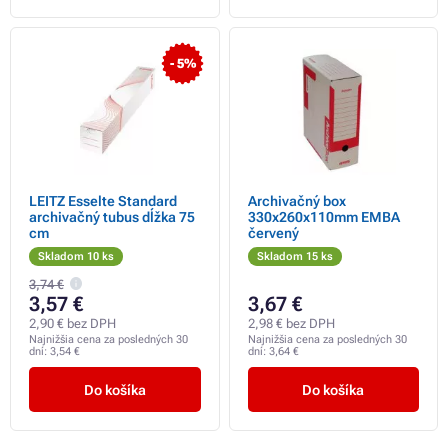
- 5%
LEITZ Esselte Standard
Archivačný box
archivačný tubus dĺžka 75
330x260x110mm EMBA
cm
červený
Skladom 10 ks
Skladom 15 ks
3,74 €
3,57 €
3,67 €
2,90 € bez DPH
2,98 € bez DPH
Najnižšia cena za posledných 30
Najnižšia cena za posledných 30
dní:
3,54 €
dní:
3,64 €
Do košíka
Do košíka