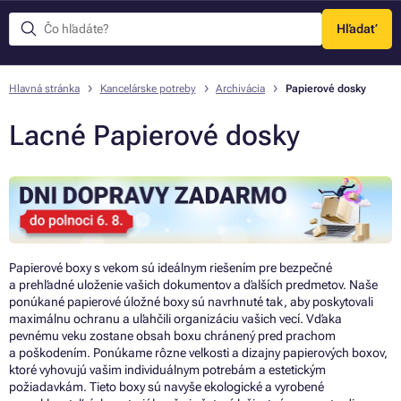
Hľadať
Menu
Hlavná stránka
Kancelárske potreby
Archivácia
Papierové dosky
Lacné Papierové dosky
Papierové boxy s vekom sú ideálnym riešením pre bezpečné
a prehľadné uloženie vašich dokumentov a ďalších predmetov. Naše
ponúkané papierové úložné boxy sú navrhnuté tak, aby poskytovali
maximálnu ochranu a uľahčili organizáciu vašich vecí. Vďaka
pevnému veku zostane obsah boxu chránený pred prachom
a poškodením. Ponúkame rôzne veľkosti a dizajny papierových boxov,
ktoré vyhovujú vašim individuálnym potrebám a estetickým
požiadavkám. Tieto boxy sú navyše ekologické a vyrobené