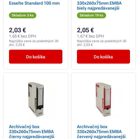
Esselte Standard 100 mm
330x260x75mm EMBA
biely najpredávanejší
Skladom 3 ks
Skladom 19 ks
2,03 €
2,05 €
1,65 € bez DPH
1,67 € bez DPH
Najnižšia cena za posledných 30
Najnižšia cena za posledných 30
dní:
2,25 €
dní:
2,03 €
Do košíka
Do košíka
Archivačný box
Archivačný box
330x260x75mm EMBA
330x260x75mm EMBA
čierny najpredávanejší
červený najpredávanejší