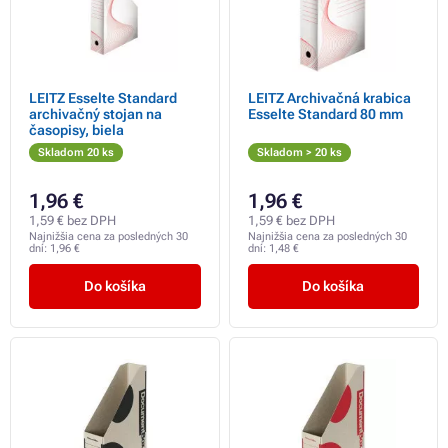
LEITZ Esselte Standard
LEITZ Archivačná krabica
archivačný stojan na
Esselte Standard 80 mm
časopisy, biela
Skladom 20 ks
Skladom > 20 ks
1,96 €
1,96 €
1,59 € bez DPH
1,59 € bez DPH
Najnižšia cena za posledných 30
Najnižšia cena za posledných 30
dní:
1,96 €
dní:
1,48 €
Do košíka
Do košíka