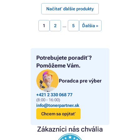
Načítať ďalšie produkty
1
2
5
Ďalšia »
Potrebujete poradiť?
Pomôžeme Vám.
Poradca pre výber
+421 2 330 068 77
(8:00 - 16:00)
info@tonerpartner.sk
Chcem sa opýtať
Zákazníci nás chvália