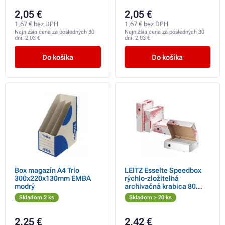
2,05 €
2,05 €
1,67 € bez DPH
1,67 € bez DPH
Najnižšia cena za posledných 30
Najnižšia cena za posledných 30
dní:
2,03 €
dní:
2,03 €
Do košíka
Do košíka
Box magazín A4 Trio
LEITZ Esselte Speedbox
300x220x130mm EMBA
rýchlo-zložiteľná
modrý
archivačná krabica 80
mm, biela-červená
Skladom 2 ks
Skladom > 20 ks
2,25 €
2,42 €