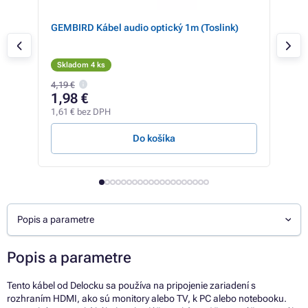
 MM
GEMBIRD Kábel audio optický 1m (Toslink)
Del
10 
Skladom 4 ks
Sk
4,19 €
143,
1,98 €
46
1,61 € bez DPH
37,4
Do košíka
Popis a parametre
Popis a parametre
Tento kábel od Delocku sa používa na pripojenie zariadení s
rozhraním HDMI, ako sú monitory alebo TV, k PC alebo notebooku.