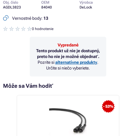
Obj. číslo
OEM
Výrobca
AGDL3823
84040
DeLock
Vernostné body:
13
0 hodnotenie
Vypredané
Tento produkt už nie je dostupný,
preto ho nie je možné objednať.
Pozrite si
alternatívne produkty
.
Určite si niečo vyberiete.
Môže sa Vám hodiť
 11%
- 53%