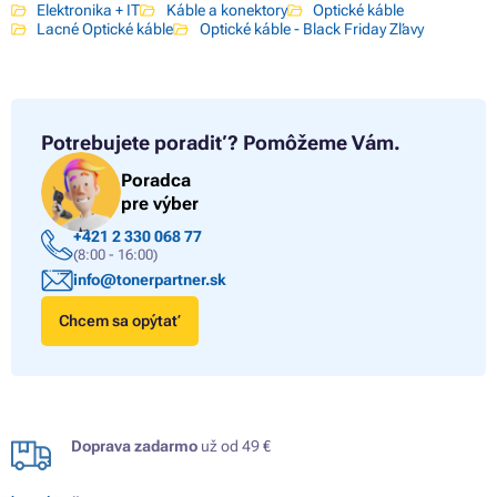
Elektronika + IT
Káble a konektory
Optické káble
Lacné Optické káble
Optické káble - Black Friday Zľavy
Potrebujete poradiť?
Pomôžeme Vám.
Poradca
pre výber
+421 2 330 068 77
(8:00 - 16:00)
info@tonerpartner.sk
Chcem sa opýtať
Doprava zadarmo
už od 49 €