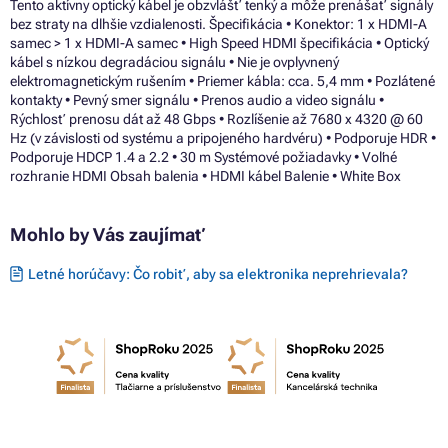
Tento aktívny optický kábel je obzvlášť tenký a môže prenášať signály
bez straty na dlhšie vzdialenosti. Špecifikácia • Konektor: 1 x HDMI-A
samec > 1 x HDMI-A samec • High Speed HDMI špecifikácia • Optický
kábel s nízkou degradáciou signálu • Nie je ovplyvnený
elektromagnetickým rušením • Priemer kábla: cca. 5,4 mm • Pozlátené
kontakty • Pevný smer signálu • Prenos audio a video signálu •
Rýchlosť prenosu dát až 48 Gbps • Rozlíšenie až 7680 x 4320 @ 60
Hz (v závislosti od systému a pripojeného hardvéru) • Podporuje HDR •
Podporuje HDCP 1.4 a 2.2 • 30 m Systémové požiadavky • Voľné
rozhranie HDMI Obsah balenia • HDMI kábel Balenie • White Box
Mohlo by Vás zaujímať
Letné horúčavy: Čo robiť, aby sa elektronika neprehrievala?