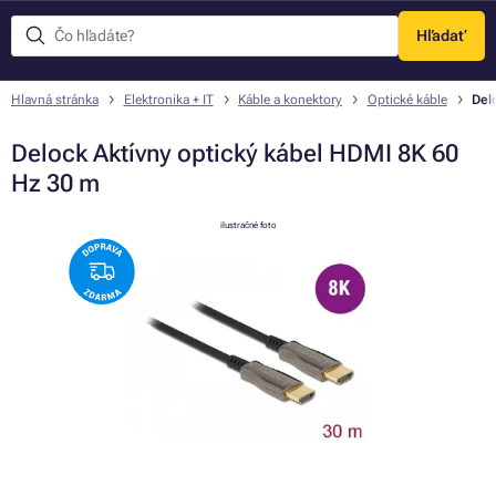
Hľadať
Menu
Hlavná stránka
Elektronika + IT
Káble a konektory
Optické káble
Del
Delock Aktívny optický kábel HDMI 8K 60
Hz 30 m
ilustračné foto