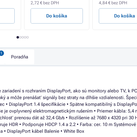
2,72 € bez DPH
4,84 € bez DPH
Do košíka
Do košíka
Poradňa
 zariadení s rozhraním DisplayPort, ako sú monitory alebo TV, k P
ký a môže prenášať signály bez straty na dlhšie vzdialenosti. Špeci
c • DisplayPort 1.4 špecifikácie • Spätne kompatibilný s DisplayPor
Nie je ovplyvnený elektromagnetickým rušením • Priemer kábla: 5,4
chlosť prenosu dát až 32,4 Gb/s • Rozlíšenie až 7680 x 4320 pri 30 
oruje HDR • Podporuje HDCP 1.4 a 2.2 • Farba: cer. 10 m Systémové
a • DisplayPort kábel Balenie • White Box