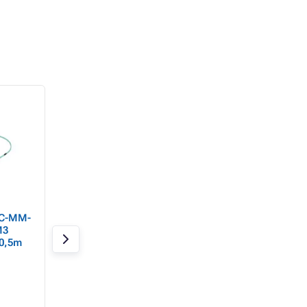
FC-MM-
LANBERG optický patch
LANBERG optický 
M3
cord SM SC/APC-
cord SM SC/APC-
 0,5m
SC/APC simplex 5m
SC/APC simplex 2
LSZH G657B3 priemer
LSZH G657A2 prie
Skladom 3 ks
Skladom 3 ks
3mm, farba biela
3mm, farba biela
3,33 €
4,43 €