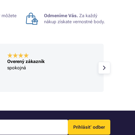
 môžete
Odmeníme Vás.
Za každý
nákup získate vernostné body.
Overený zákazník
Overe
spokojná
super
Prihlásiť odber