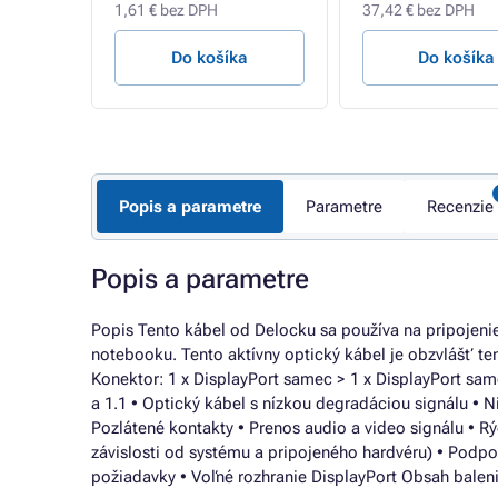
1,61 € bez DPH
37,42 € bez DPH
a
Do košíka
Do košíka
Popis a parametre
Parametre
Recenzie
Popis a parametre
Popis Tento kábel od Delocku sa používa na pripojenie
notebooku. Tento aktívny optický kábel je obzvlášť ten
Konektor: 1 x DisplayPort samec > 1 x DisplayPort same
a 1.1 • Optický kábel s nízkou degradáciou signálu • 
Pozlátené kontakty • Prenos audio a video signálu • Rý
závislosti od systému a pripojeného hardvéru) • Podp
požiadavky • Voľné rozhranie DisplayPort Obsah baleni