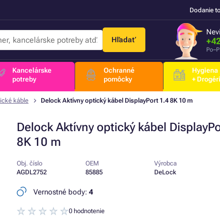
Dodanie t
Nevi
Hľadať
+42
Po–P
Kancelárske
Ochranné
Hygiena
potreby
pomôcky
+ Drogér
ické káble
Delock Aktívny optický kábel DisplayPort 1.4 8K 10 m
Delock Aktívny optický kábel DisplayPo
8K 10 m
Obj. číslo
OEM
Výrobca
AGDL2752
85885
DeLock
Vernostné body:
4
0 hodnotenie