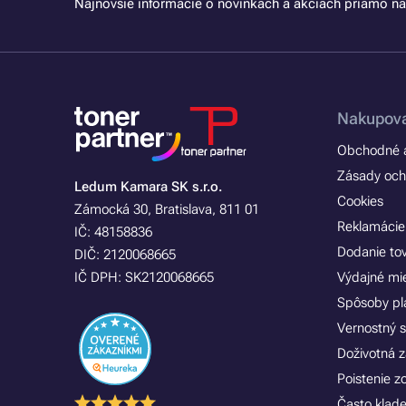
Najnovšie informácie o novinkách a akciách priamo na
Nakupova
Obchodné a
Zásady och
Ledum Kamara SK s.r.o.
Cookies
Zámocká 30, Bratislava, 811 01
Reklamácie
IČ: 48158836
Dodanie to
DIČ: 2120068665
IČ DPH: SK2120068665
Výdajné mi
Spôsoby pl
Vernostný 
Doživotná z
Poistenie 
Často klad