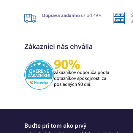
Doprava zadarmo
už od 49 €
Zákazníci nás chvália
90%
Overený zákazník
rýchly nákup
zákazníkov odporúča podľa
dotazníkov spokojnosti za
posledných 90 dní.
Buďte pri tom ako prvý