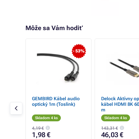
Môže sa Vám hodiť
- 53%
SC
GEMBIRD Kábel audio
Delock Aktívny op
plex
optický 1m (Toslink)
kábel HDMI 8K 60
m
Skladom 4 ks
Skladom 4 ks
4,19 €
143,31 €
1,98 €
46,03 €