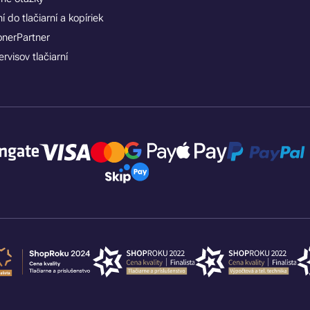
 do tlačiarní a kopíriek
onerPartner
rvisov tlačiarní