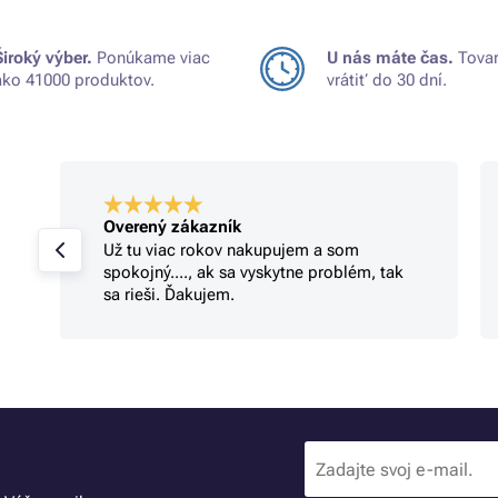
Široký výber.
Ponúkame viac
U nás máte čas.
Tovar
ako 41000 produktov.
vrátiť do 30 dní.
Overený zákazník
Už tu viac rokov nakupujem a som
spokojný...., ak sa vyskytne problém, tak
sa rieši. Ďakujem.