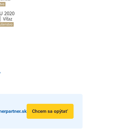
y
erpartner.sk
Chcem sa opýtať