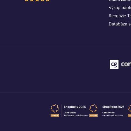
Výkup náplní
Recenzie T
Databáza se