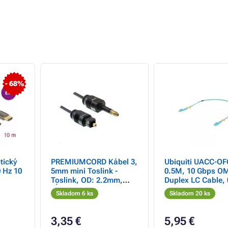
- 68%
tický
PREMIUMCORD Kábel 3,
Ubiquiti UACC-O
 Hz 10
5mm mini Toslink -
0.5M, 10 Gbps O
Toslink, OD: 2.2mm,
Duplex LC Cable,
dĺžka 2m
Skladom 6 ks
Skladom 20 ks
3,35 €
5,95 €