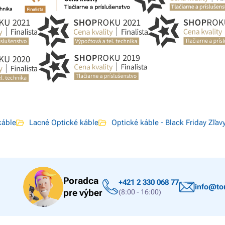
káble
Lacné Optické káble
Optické káble - Black Friday Zľav
Poradca
+421 2 330 068 77
info@ton
pre výber
(8:00 - 16:00)