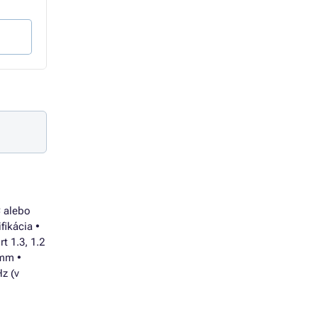
2,71 € bez DPH
3,60 € bez DPH
Do košíka
Do košíka
C alebo
fikácia •
t 1.3, 1.2
 mm •
Hz (v