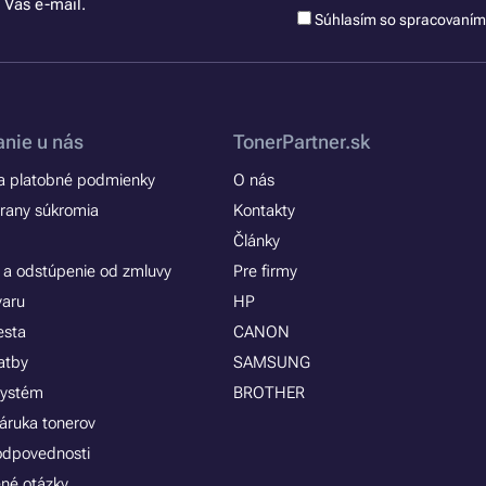
 Váš e-mail.
Súhlasím so spracovaní
nie u nás
TonerPartner.sk
 platobné podmienky
O nás
rany súkromia
Kontakty
Články
 a odstúpenie od zmluvy
Pre firmy
varu
HP
esta
CANON
atby
SAMSUNG
systém
BROTHER
áruka tonerov
zodpovednosti
ené otázky