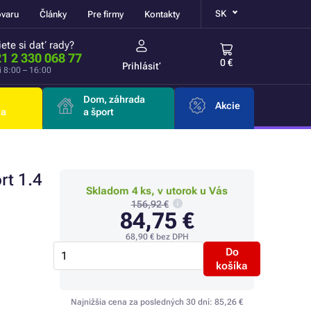
SK
ovaru
Články
Pre firmy
Kontakty
ete si dať rady?
1 2 330 068 77
0 €
Prihlásiť
i 8:00 – 16:00
Dom, záhrada
Akcie
ia
a šport
rt 1.4
Skladom 4 ks, v utorok u Vás
156,92 €
84,75 €
68,90 €
bez DPH
Do
košíka
Najnižšia cena za posledných 30 dní:
85,26 €