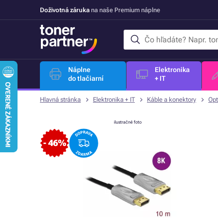
Doživotná záruka
na naše Premium náplne
Náplne
Elektronika
do tlačiarní
+ IT
Hlavná stránka
Elektronika + IT
Káble a konektory
Opt
ilustračné foto
- 46%