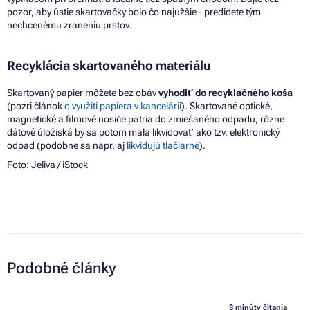
pozor, aby ústie skartovačky bolo
čo
najužšie - predídete tým
nechcenému zraneniu prstov.
Recyklácia skartovaného materiálu
Skartovaný papier môžete bez obáv
vyhodiť
do
recyklačného koša
(pozri článok
o
využití papiera
v
kancelárii
). Skartované optické,
magnetické
a
filmové nosiče patria
do
zmiešaného odpadu, rôzne
dátové úložiská
by
sa potom mala likvidovať ako tzv. elektronický
odpad (podobne
sa
napr. aj
likvidujú tlačiarne
).
Foto:
Jeliva
/ iStock
Podobné články
3 minúty čítania