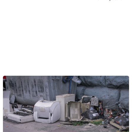
Kam vyhodiť tlačiareň: 4 druhy miest, kde ju prevezmú
Každá tlačiareň raz doslúži - a nech už jej končí životnosť (oi. ju udáva
objem tlače) alebo ju potrebujete vymeniť za aktuálnejšie model, je
potrebné sa starého zariadenia zbaviť. Kam ale vyslúžilú tlačiareň
odniesť?
Celý článok »