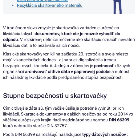
Recyklácia skartovaného materiálu
V tradičnom slova zmysle
je
skartovačka zariadenie určené
na
likvidáciu takých
dokumentov, ktoré nie je možné vyhodiť
do
odpadu
.
V
rozšírenej definícii môžeme ako skartáciu označiť nevratnú
likvidáciu dát,
a
to nezávisle
na
ich nosiči.
Klasické skartovačky vznikli
na
začiatku 20. storočia
a
svoje miesto
majú
v
kanceláriách dodnes - aj napriek digitalizácii
a
trendu
bezpapierových kancelárií. Jedným
z
dôvodov
je
povinnosť
rôznych
organizácií
archivovať citlivé dáta
v
papierovej podobe
a
nutnosť
ich následnej likvidácie podľa predpísaného stupňa bezpečnosti.
Stupne bezpečnosti
u
skartovačky
Čím citlivejšie dáta sú, tým väčšie úsilie
je
potrebné vyvinúť pri ich
likvidácii. Skartácie dokumentov
a
ďalších nosičov
sa
od roku 2014
vo
väčšine európskych krajín riadi medzinárodnou normou
DIN 66399
,
ktorá nahradila staršie DIN 32757.
Podľa DIN 66399
sa
rozlišujú nasledujúce
typy dátových nosičov
: