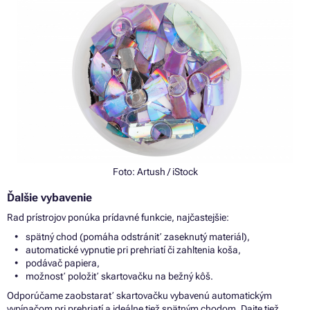
Foto:
Artush
/ iStock
Ďalšie vybavenie
Rad prístrojov ponúka prídavné funkcie, najčastejšie:
spätný chod (pomáha odstrániť zaseknutý materiál),
automatické vypnutie pri prehriatí
či
zahltenia koša,
podávač papiera,
možnosť položiť skartovačku
na
bežný kôš.
Odporúčame zaobstarať skartovačku vybavenú automatickým
vypínačom pri prehriatí
a
ideálne tiež spätným chodom. Dajte tiež