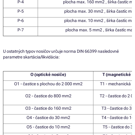
P-4
plocha max. 160 mm
2
, šírka častíc ma
P-5
plocha max.
30
mm
2
, šírka častíc ma
P-6
plocha max.
10
mm
2
, šírka častíc ma
P-7
plocha max.
5
mm
2
, šírka častíc max
U ostatných typov nosičov určuje norma DIN 66399 nasledovné
parametre skartácia/likvidácia:
O (optické nosiče)
T (magnetické n
O1 - častice
s
plochou
do
2 000 mm
2
T1 - mechanická li
O2 - častice
do
800 mm
2
T2 - častice
do
2 0
O3 - častice
do
160 mm
2
T3 - častice
do
32
O4 - častice
do
30 mm
2
T4 - častice
do
16
O5 - častice
do
10 mm
2
T5 - častice
do
3