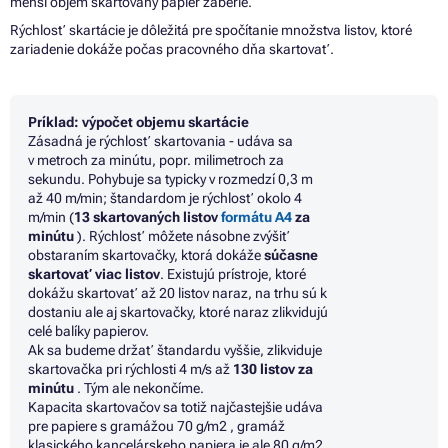
menší objem skartovaný papier zaberie.
Rýchlosť skartácie
je
dôležitá pre spočítanie množstva listov, ktoré
zariadenie dokáže počas pracovného dňa skartovať.
Príklad: výpočet objemu skartácie
Zásadná
je
rýchlosť skartovania - udáva
sa
v metroch
za
minútu, popr. milimetroch
za
sekundu. Pohybuje
sa
typicky
v
rozmedzí 0,3
m
až
40
m/min; štandardom
je
rýchlosť okolo
4
m/min (
1
3 skartovaných listov
formátu A4
za
minútu
).
Rýchlosť môžete násobne zvýšiť
obstaraním skartovačky, ktorá dokáže
súčasne
skartovať viac listov
.
Existujú prístroje, ktoré
dokážu skartovať
až
20 listov naraz,
na
trhu sú
k
dostaniu ale aj skartovačky, ktoré naraz zlikvidujú
celé balíky papierov.
Ak sa budeme
držať štandardu vyššie, zlikviduje
skartovačka pri rýchlosti
4
m/s
až
130 listov
za
minútu
. Tým ale nekončíme.
Kapacita skartovačov
sa
totiž najčastejšie udáva
pre papiere
s
gramážou
70
g/m
2
, gramáž
klasického kancelárskeho papiera
je
ale
80
g/m
2
.