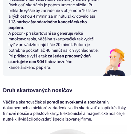
Rýchlosť skartácia
je
potom úmerne nižšia. Pri
príklade vyššie
by
zariadenie
s
objemom
10
listov
a
rýchlosťou
4
m/min
za
minútu zlikvidovalo asi
113 hárkov štandardného kancelárskeho
papiera
.
A pozor - pri skartovaní
sa
generuje veľké
množstvo tepla, väčšina skartovačiek tak vydrží
byť
v
prevádzke najdlhšie
20
minút. Potom
je
potrebné počkať
až
40 minút
na
ich vychladnutie.
Pri
príklade vyššie tak
za jeden pracovný deň
skartujete cca 904 listov
bežného
kancelárskeho papiera.
Druh skartovaných nosičov
Väčšina skartovačiek si
poradí
so
svorkami
a
sponkami
v
dokumentoch
a
niektoré zariadenia vedia skartovať
aj
optické disky,
filmové nosiče
a
plastové karty. Elektronické
a
magnetické nosiče
je
nutné
k
likvidácii odovzdať špecializovanej firme.