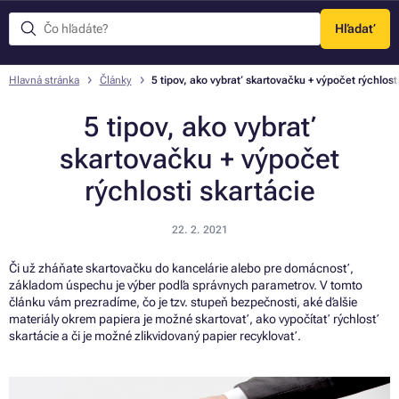
Hľadať
Menu
Hlavná stránka
Články
5 tipov, ako vybrať skartovačku + výpočet rýchlost
5 tipov, ako vybrať
skartovačku + výpočet
rýchlosti skartácie
22. 2. 2021
Či už zháňate skartovačku do kancelárie alebo pre domácnosť,
základom úspechu je výber podľa správnych parametrov. V tomto
článku vám prezradíme, čo je tzv. stupeň bezpečnosti, aké ďalšie
materiály okrem papiera je možné skartovať, ako vypočítať rýchlosť
skartácie a či je možné zlikvidovaný papier recyklovať.