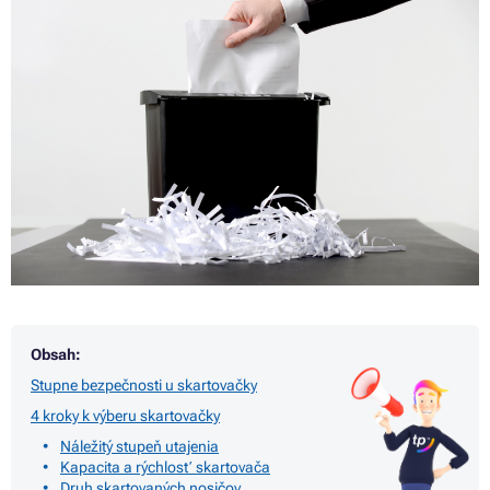
Obsah:
Stupne bezpečnosti u skartovačky
4 kroky k výberu skartovačky
Náležitý stupeň utajenia
Kapacita a rýchlosť skartovača
Druh skartovaných nosičov