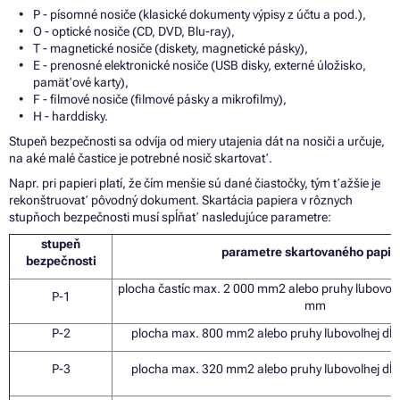
P - písomné nosiče (klasické dokumenty výpisy
z
účtu a pod.),
O - optické nosiče (CD, DVD, Blu-ray),
T - magnetické nosiče (diskety, magnetické pásky),
E - prenosné elektronické nosiče (USB disky, externé úložisko,
pamäťové karty),
F - filmové nosiče (filmové pásky
a
mikrofilmy),
H - harddisky.
Stupeň bezpečnosti
sa
odvíja
od
miery utajenia dát
na
nosiči
a
určuje,
na
aké malé častice
je
potrebné nosič skartovať.
Napr. pri
papieri platí,
že
čím menšie sú dané čiastočky, tým ťažšie
je
rekonštruovať pôvodný dokument. Skartácia papiera
v
rôznych
stupňoch bezpečnosti musí spĺňať nasledujúce parametre:
stupeň
parametre skartovaného papie
bezpečnosti
plocha častíc max.
2
000 mm
2
alebo pruhy ľubovoľn
P-1
mm
P-2
plocha max. 800 mm
2
alebo pruhy ľubovoľnej dĺž
P-3
plocha max. 320 mm
2
alebo pruhy ľubovoľnej dĺž