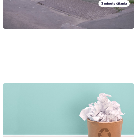
3 minúty čítania
Papier v kancelárií: Ako znížiť jeho spotrebu a správne
recyklovať
Sú naozaj tie hromady papiera v košoch našich kancelárií
nepoužiteľný odpad? Existujú možnosti, ako využiť túto cennú
prírodnú surovinu na maximum? Pokiaľ si pokladáte podobné otázky,
možno oceníte nasledujúci článok o recyklácií papiera v kancelárií.
Celý článok »