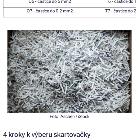
O6 - častice
do
5 mm
2
T6 - častice
do
1
O7 - častice
do
0,2 mm
2
T7 - častice
do
2,
Foto:
Aschen
/ iStock
4 kroky
k
výberu skartovačky