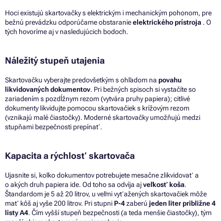
Hoci existujú skartovačky
s
elektrickým
i
mechanickým pohonom, pre
bežnú prevádzku odporúčame obstaranie
elektrického prístroja
.
O
tých hovoríme
aj
v nasledujúcich bodoch.
Náležitý stupeň utajenia
Skartovačku vyberajte predovšetkým
s
ohľadom na
povahu
likvidovaných dokumentov
. Pri
bežných spisoch
si
vystačíte
so
zariadením
s
pozdĺžnym rezom (vytvára pruhy papiera); citlivé
dokumenty likvidujte pomocou skartovačiek
s
krížovým rezom
(vznikajú malé čiastočky). Moderné skartovačky umožňujú medzi
stupňami bezpečnosti prepínať.
Kapacita
a
rýchlosť skartovača
Ujasnite si, koľko dokumentov potrebujete mesačne zlikvidovať
a
o akých druh papiera ide.
Od
toho
sa
odvíja aj
veľkosť koša
.
Štandardom
je
5
až
20 litrov,
u
veľmi vyťažených skartovačiek môže
mať kôš
aj
vyše 200 litrov. Pri
stupni
P-4
zaberú
jeden liter približne
4
listy A4
. Čím vyšší stupeň bezpečnosti (a teda menšie čiastočky), tým