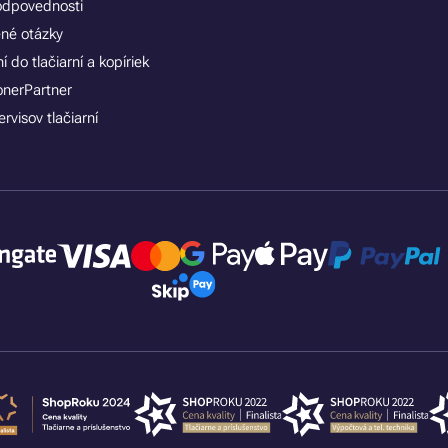
zodpovednosti
ené otázky
 do tlačiarní a kopíriek
onerPartner
rvisov tlačiarní