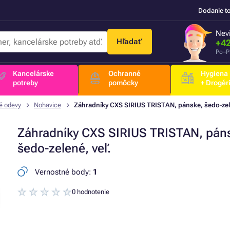
Dodanie t
Nevi
Hľadať
+42
Po–P
Kancelárske
Ochranné
Hygiena
potreby
pomôcky
+ Drogér
é odevy
Nohavice
Záhradníky CXS SIRIUS TRISTAN, pánske, šedo-zele
Záhradníky CXS SIRIUS TRISTAN, pán
šedo-zelené, veľ.
Vernostné body:
1
0 hodnotenie