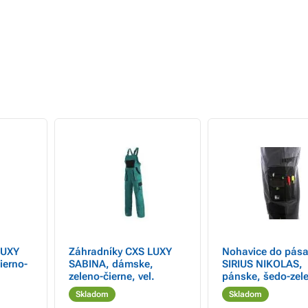
LUXY
Záhradníky CXS LUXY
Nohavice do pás
ierno-
SABINA, dámske,
SIRIUS NIKOLAS,
zeleno-čierne, vel.
pánske, šedo-zel
veľ.
Skladom
Skladom