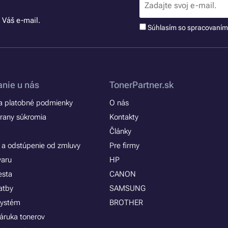
 Váš e-mail.
Súhlasím so spracovaní
nie u nás
TonerPartner.sk
 platobné podmienky
O nás
rany súkromia
Kontakty
Články
 a odstúpenie od zmluvy
Pre firmy
varu
HP
esta
CANON
atby
SAMSUNG
systém
BROTHER
áruka tonerov