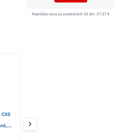
Najnižšia cena za posledných 30 dní:
27,37 €
a CXS
Nohavice do pása CXS
Nohavice CXS PH
LUXY JAKUB, zimné,
MONETA, dámske,
ené,
pánske, modro-čierne,
- čierne, veľ.
ve
Skladom
Skladom