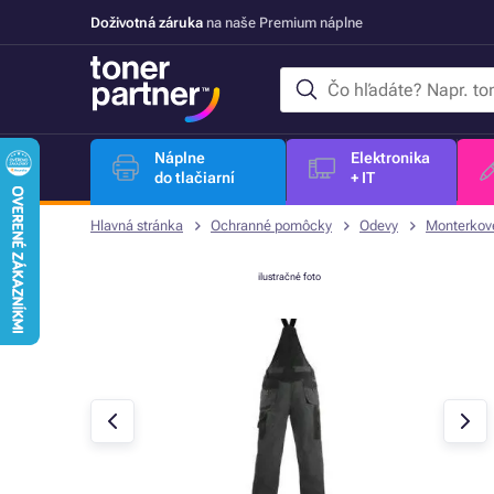
Doživotná záruka
na naše Premium náplne
Náplne
Elektronika
do tlačiarní
+ IT
Hlavná stránka
Ochranné pomôcky
Odevy
Monterkov
ilustračné foto