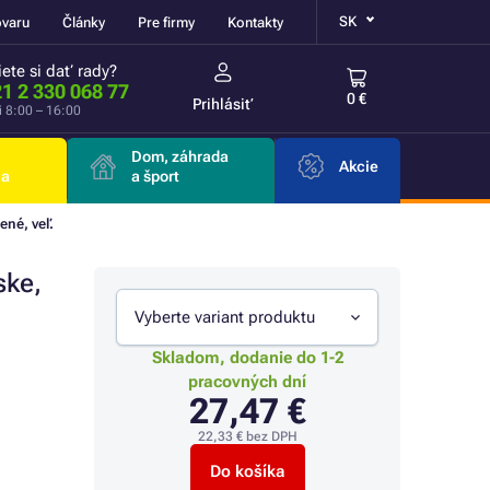
SK
ovaru
Články
Pre firmy
Kontakty
ete si dať rady?
1 2 330 068 77
0 €
Prihlásiť
i 8:00 – 16:00
Dom, záhrada
Akcie
ia
a šport
né, veľ.
ske,
Vyberte variant produktu
Skladom, dodanie do 1-2
pracovných dní
27,47 €
22,33 €
bez DPH
Do košíka