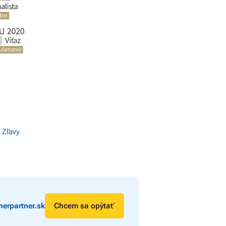
 Zľavy
erpartner.sk
Chcem sa opýtať