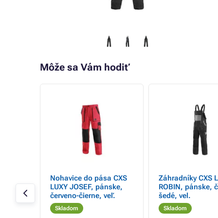
Môže sa Vám hodiť
e do
Nohavice do pása CXS
Záhradníky CXS 
ová
LUXY JOSEF, pánske,
ROBIN, pánske, č
červeno-čierne, veľ.
šedé, vel.
Skladom
Skladom