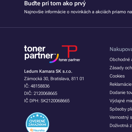
Buďte pri tom ako prvý
Najnovšie informácie o novinkách a akciách priamo na
Nakupova
Obchodné a
Zásady och
Ledum Kamara SK s.r.o.
Cookies
Zámocká 30, Bratislava, 811 01
Reklamácie
IČ: 48158836
Dodanie to
DIČ: 2120068665
IČ DPH: SK2120068665
Výdajné mi
Spôsoby pl
Vernostný 
Doživotná z