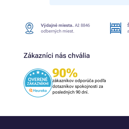
Výdajné miesta.
Až 8846
odberných miest.
Zákazníci nás chvália
90%
Overený zákazník
om
rýchle vybavenie
zákazníkov odporúča podľa
lém, tak
dotazníkov spokojnosti za
posledných 90 dní.