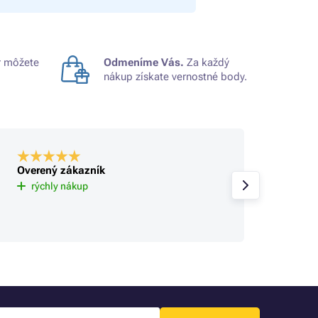
 môžete
Odmeníme Vás.
Za každý
nákup získate vernostné body.
Overený zákazník
Overe
Už tu 
rýchly nákup
spokoj
sa rie