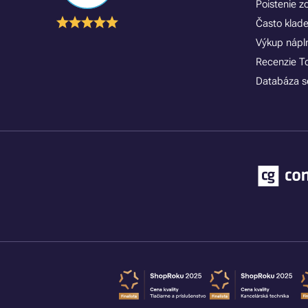
Poistenie 
Často klad
Výkup náplní
Recenzie T
Databáza se