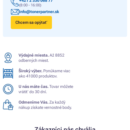
+421 2 330 068 77
(8:00 - 16:00)
info@tonerpartner.sk
Chcem sa opýtať
Výdajné miesta.
Až 8852
odberných miest.
Široký výber.
Ponúkame viac
ako 41000 produktov.
U nás máte čas.
Tovar môžete
vrátiť do 30 dní.
Odmeníme Vás.
Za každý
nákup získate vernostné body.
Zákazníci nás chvália