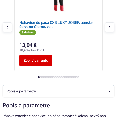
Nohavice do pása CXS LUXY JOSEF, pánske,
Záh
červeno-čierne, veľ.
šedé
Skladom
Sk
13,04 €
16
10,60 € bez DPH
13,6
Zvoliť variantu
Z
Popis a parametre
Popis a parametre
Pánske zateplené nohavice, do pása, zdvojené kolená, pevný pás