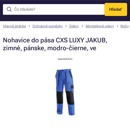
Hľadať
Menu
Hlavná stránka
Ochranné pomôcky
Odevy
Monterkové odevy
Nohav
Nohavice do pása CXS LUXY JAKUB,
zimné, pánske, modro-čierne, ve
ilustračné foto