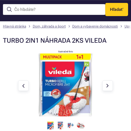
Hľadať
Menu
Hlavná stránka
Dom, záhrada a šport
Dom a vybavenie domácnosti
Upr
TURBO 2IN1 NÁHRADA 2KS VILEDA
ilustračné foto