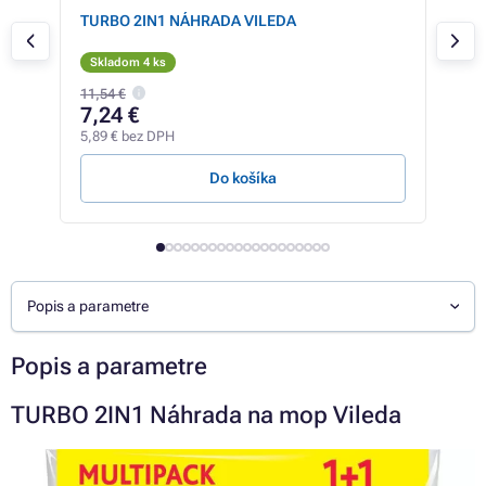
dru)
TURBO 2IN1 NÁHRADA VILEDA
Náh
Skladom 4 ks
Sk
11,54 €
7,24 €
1,
5,89 € bez DPH
1,59
Do košíka
Popis a parametre
Popis a parametre
TURBO 2IN1 Náhrada na mop Vileda