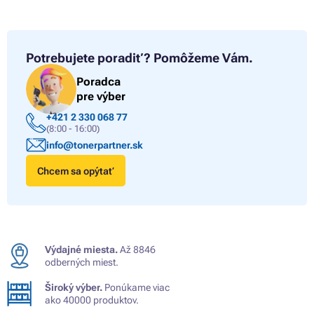
Potrebujete poradiť?
Pomôžeme Vám.
Poradca
pre výber
+421 2 330 068 77
(8:00 - 16:00)
info@tonerpartner.sk
Chcem sa opýtať
Výdajné miesta.
Až 8846
odberných miest.
Široký výber.
Ponúkame viac
ako 40000 produktov.