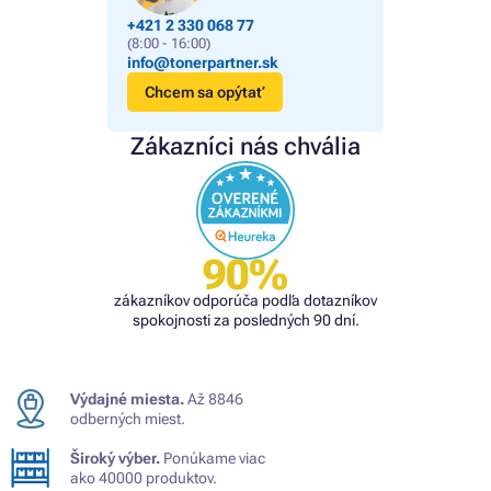
+421 2 330 068 77
(8:00 - 16:00)
info@tonerpartner.sk
Chcem sa opýtať
Zákazníci nás chvália
90%
zákazníkov odporúča podľa dotazníkov
spokojnosti za posledných 90 dní.
Výdajné miesta.
Až 8846
odberných miest.
Široký výber.
Ponúkame viac
ako 40000 produktov.