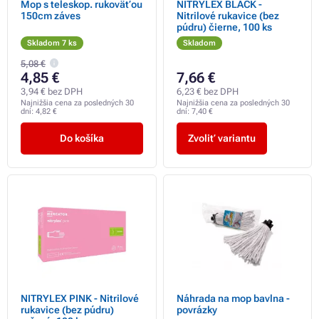
Mop s teleskop. rukoväťou
NITRYLEX BLACK -
150cm záves
Nitrilové rukavice (bez
púdru) čierne, 100 ks
Skladom 7 ks
Skladom
5,08 €
4,85 €
7,66 €
3,94 € bez DPH
6,23 € bez DPH
Najnižšia cena za posledných 30
Najnižšia cena za posledných 30
dní:
4,82 €
dní:
7,40 €
Do košíka
Zvoliť variantu
NITRYLEX PINK - Nitrilové
Náhrada na mop bavlna -
rukavice (bez púdru)
povrázky