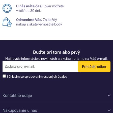
U nás máte čas.
Tovar môžete
vrátiť do 30 dní.
Odmeníme Vás.
Za každý
nákup získate vernostné body.
Buďte pri tom ako prvý
Najnovšie informácie o novinkách a akciách priamo na Váš e-mail.
Prihlásiť odber
Súhlasím so spracovaním
osobných údajov
Kontaktné údaje
Nakupovanie u nás