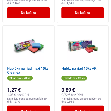
Najnižšia cena za posledných 30
Najnižšia cena za posledných 30
dní:
2,16 €
dní:
1,14 €
Do košíka
Do košíka
Hubičky na riad maxi 10ks
Hubky na riad 10ks AK
Cleanex
Skladom > 20 ks
Skladom > 20 ks
1,27 €
0,89 €
1,03 € bez DPH
0,72 € bez DPH
Najnižšia cena za posledných 30
Najnižšia cena za posledných 30
dní:
1,27 €
dní:
0,86 €