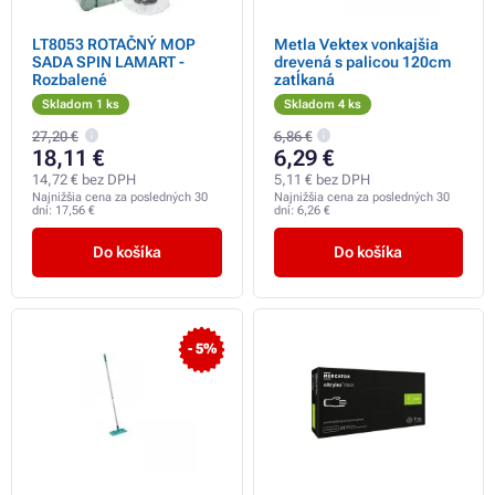
LT8053 ROTAČNÝ MOP
Metla Vektex vonkajšia
SADA SPIN LAMART -
drevená s palicou 120cm
Rozbalené
zatĺkaná
Skladom 1 ks
Skladom 4 ks
27,20 €
6,86 €
18,11 €
6,29 €
14,72 € bez DPH
5,11 € bez DPH
Najnižšia cena za posledných 30
Najnižšia cena za posledných 30
dní:
17,56 €
dní:
6,26 €
Do košíka
Do košíka
- 5%