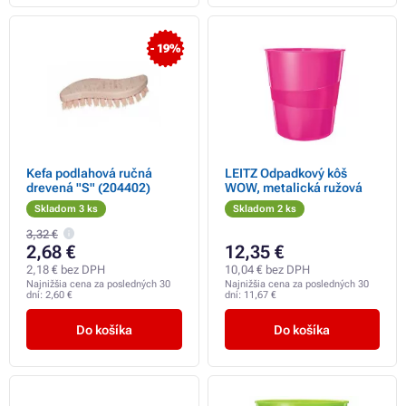
- 19%
Kefa podlahová ručná
LEITZ Odpadkový kôš
drevená "S" (204402)
WOW, metalická ružová
Skladom 3 ks
Skladom 2 ks
3,32 €
2,68 €
12,35 €
2,18 € bez DPH
10,04 € bez DPH
Najnižšia cena za posledných 30
Najnižšia cena za posledných 30
dní:
2,60 €
dní:
11,67 €
Do košíka
Do košíka