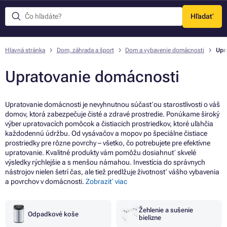
Hľadať
Menu
Hlavná stránka
Dom, záhrada a šport
Dom a vybavenie domácnosti
Upr
Upratovanie domácnosti
Upratovanie domácnosti je nevyhnutnou súčasťou starostlivosti o váš
domov, ktorá zabezpečuje čisté a zdravé prostredie. Ponúkame široký
výber upratovacích pomôcok a čistiacich prostriedkov, ktoré uľahčia
každodennú údržbu. Od vysávačov a mopov po špeciálne čistiace
prostriedky pre rôzne povrchy – všetko, čo potrebujete pre efektívne
upratovanie. Kvalitné produkty vám pomôžu dosiahnuť skvelé
výsledky rýchlejšie a s menšou námahou. Investícia do správnych
nástrojov nielen šetrí čas, ale tiež predlžuje životnosť vášho vybavenia
a povrchov v domácnosti.
Zobraziť viac
Žehlenie a sušenie
Odpadkové koše
bielizne