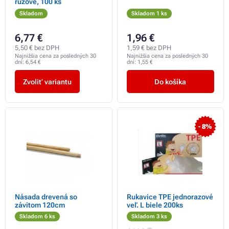
ružové, 100 ks
Skladom
Skladom 1 ks
6,77 €
1,96 €
5,50 € bez DPH
1,59 € bez DPH
Najnižšia cena za posledných 30
Najnižšia cena za posledných 30
dní:
6,54 €
dní:
1,55 €
Zvoliť variantu
Do košíka
- 8%
Násada drevená so
Rukavice TPE jednorazové
závitom 120cm
veľ. L biele 200ks
Skladom 6 ks
Skladom 3 ks