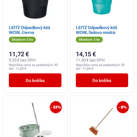
LEITZ Odpadkový kôš
LEITZ Odpadkový kôš
WOW, čierna
WOW, ľadovo modrá
Skladom 2 ks
Skladom 3 ks
11,72 €
14,15 €
9,53 € bez DPH
11,50 € bez DPH
Najnižšia cena za posledných 30
Najnižšia cena za posledných 30
dní:
11,69 €
dní:
11,69 €
Do košíka
Do košíka
- 33%
- 8%