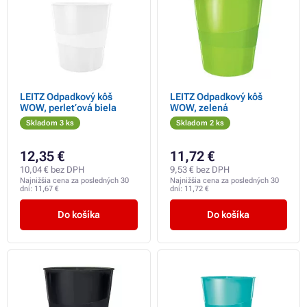
LEITZ Odpadkový kôš
LEITZ Odpadkový kôš
WOW, perleťová biela
WOW, zelená
Skladom 3 ks
Skladom 2 ks
12,35 €
11,72 €
10,04 € bez DPH
9,53 € bez DPH
Najnižšia cena za posledných 30
Najnižšia cena za posledných 30
dní:
11,67 €
dní:
11,72 €
Do košíka
Do košíka