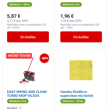
Skladom > 20 ks
Skladom 5 ks
5,87 €
1,96 €
4,77 € bez DPH
1,59 € bez DPH
Najnižšia cena za posledných 30
Najnižšia cena za posledných 30
dní:
4,94 €
dní:
1,96 €
Do košíka
Do košíka
AKČNÝ TOVAR
- 50%
EASY WRING AND CLEAN
Handra 35x40cm
TURBO MOP VILEDA
superclear mix farieb
Skladom 2 ks
Skladom > 20 ks
69,40 €