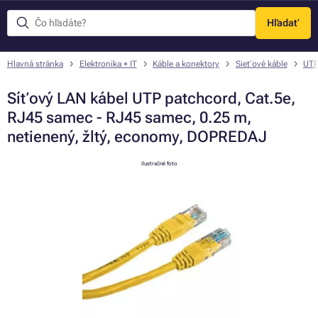
Hľadať
Menu
Hlavná stránka
Elektronika + IT
Káble a konektory
Sieťové káble
UTP
Síťový LAN kábel UTP patchcord, Cat.5e,
RJ45 samec - RJ45 samec, 0.25 m,
netienený, žltý, economy, DOPREDAJ
ilustračné foto