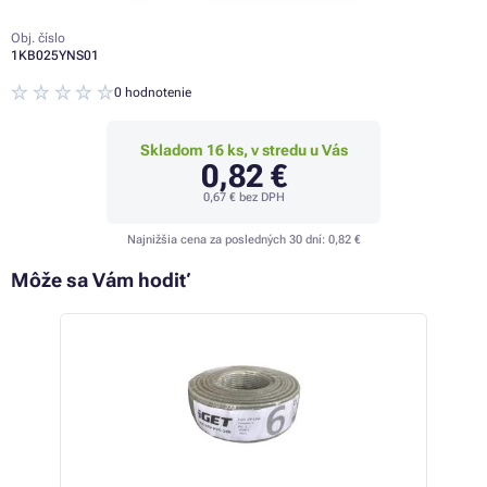
Obj. číslo
1KB025YNS01
0 hodnotenie
Skladom 16 ks, v stredu u Vás
0,82 €
0,67 €
bez DPH
Najnižšia cena za posledných 30 dní:
0,82 €
Môže sa Vám hodiť
 44%