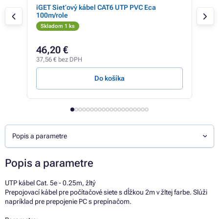
iGET Sieťový kábel CAT6 UTP PVC Eca
DAT
100m/role
sivý
Skladom 1 ks
Sk
7,68
46,20 €
7,
37,56 € bez DPH
5,93
Do košíka
Popis a parametre
Popis a parametre
UTP kábel Cat. 5e - 0.25m, žltý
Prepojovací kábel pre počítačové siete s dĺžkou 2m v žltej farbe. Slúži
napríklad pre prepojenie PC s prepínačom.