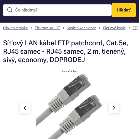
Hľadať
Menu
Hlavná stránka
Elektronika + IT
Káble a konektory
Sieťové káble
FTP
Síťový LAN kábel FTP patchcord, Cat.5e,
RJ45 samec - RJ45 samec, 2 m, tienený,
sivý, economy, DOPRODEJ
ilustračné foto