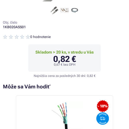
Obj. číslo
1KB020ASS01
0 hodnotenie
Skladom > 20 ks, v stredu u Vás
0,82 €
0,67 €
bez DPH
Najnižšia cena za posledných 30 dní:
0,82 €
Môže sa Vám hodiť
 23%
- 10%