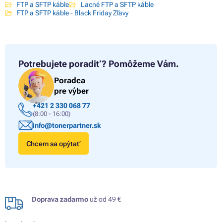
FTP a SFTP káble
Lacné FTP a SFTP káble
FTP a SFTP káble - Black Friday Zľavy
Potrebujete poradiť?
Pomôžeme Vám.
Poradca
pre výber
+421 2 330 068 77
(8:00 - 16:00)
info@tonerpartner.sk
Chcem sa opýtať
Doprava zadarmo
už od 49 €