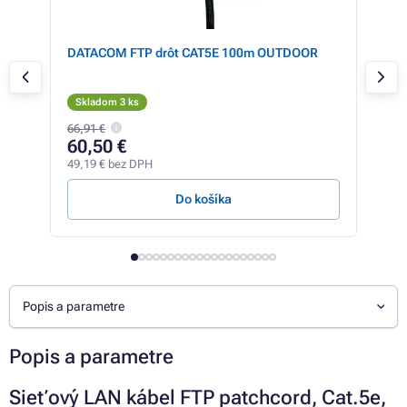
ca-
DATACOM FTP drôt CAT5E 100m OUTDOOR
Síť
RJ45
LSO
Skladom 3 ks
Skl
66,91 €
2,64
60,50 €
2,
49,19 € bez DPH
2,12
Do košíka
Popis a parametre
Popis a parametre
Sieťový LAN kábel FTP patchcord, Cat.5e,