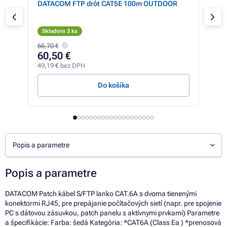
DATACOM FTP drôt CAT5E 100m OUTDOOR
Síť
RJ45
LSO
Skladom 3 ks
Skl
66,70 €
2,64
60,50 €
2,
49,19 € bez DPH
2,12
Do košíka
Popis a parametre
Popis a parametre
DATACOM Patch kábel S/FTP lanko CAT.6A s dvoma tienenými
konektormi RJ45, pre prepájanie počítačových sietí (napr. pre spojenie
PC s dátovou zásuvkou, patch panelu s aktívnymi prvkami) Parametre
a špecifikácie: Farba: šedá Kategória: *CAT6A (Class Ea ) *prenosová