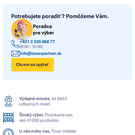
Potrebujete poradiť?
Pomôžeme Vám.
Poradca
pre výber
+421 2 330 068 77
(8:00 - 16:00)
info@tonerpartner.sk
Chcem sa opýtať
Výdajné miesta.
Až 8853
odberných miest.
Široký výber.
Ponúkame viac
ako 41000 produktov.
U nás máte čas.
Tovar môžete