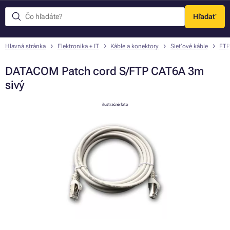
Hľadať
Menu
Hlavná stránka
Elektronika + IT
Káble a konektory
Sieťové káble
FTP
DATACOM Patch cord S/FTP CAT6A 3m
sivý
ilustračné foto