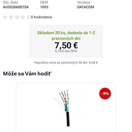
Obj. číslo
OEM
Výrobca
AH5026600104
1693
DATACOM
0 hodnotenie
Skladom 20 ks, dodanie do 1-2
pracovných dní
7,50 €
6,10 €
bez DPH
Najnižšia cena za posledných 30 dní:
6,68 €
Môže sa Vám hodiť
 29%
- 9%