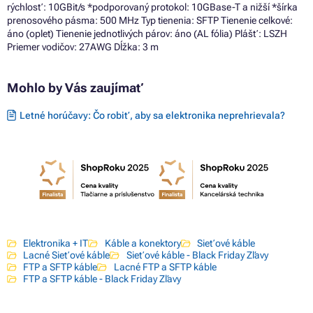
rýchlosť: 10GBit/s *podporovaný protokol: 10GBase-T a nižší *šírka
prenosového pásma: 500 MHz Typ tienenia: SFTP Tienenie celkové:
áno (oplet) Tienenie jednotlivých párov: áno (AL fólia) Plášť: LSZH
Priemer vodičov: 27AWG Dĺžka: 3 m
Mohlo by Vás zaujímať
Letné horúčavy: Čo robiť, aby sa elektronika neprehrievala?
Elektronika + IT
Káble a konektory
Sieťové káble
Lacné Sieťové káble
Sieťové káble - Black Friday Zľavy
FTP a SFTP káble
Lacné FTP a SFTP káble
FTP a SFTP káble - Black Friday Zľavy