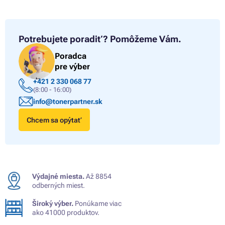
Potrebujete poradiť?
Pomôžeme Vám.
Poradca
pre výber
+421 2 330 068 77
(8:00 - 16:00)
info@tonerpartner.sk
Chcem sa opýtať
Výdajné miesta.
Až 8854
odberných miest.
Široký výber.
Ponúkame viac
ako 41000 produktov.