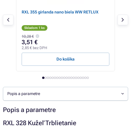
RXL 355 girlanda nano biela WW RETLUX
RXL
Skladom 1 ks
Sk
10,28 €
3,51 €
11
2,85 € bez DPH
9,67
Do košíka
Popis a parametre
Popis a parametre
RXL 328 Kužeľ Trblietanie