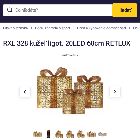
Hľadať
Menu
Hlavná stránka
Dom, záhrada a šport
Dom a vybavenie domácnosti
Osve
RXL 328 kužeľ ligot. 20LED 60cm RETLUX
ilustračné foto