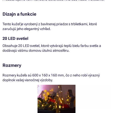
Dizajn a funkcie
Tento kužeľ je vyrobený z bavlnenej priadze s trblietkami, ktoré
zaručujú jeho elegantný vzhľad.
20 LED svetiel
Obsahuje 20 LED svetiel, ktoré vytvárajú teplú bielu farbu svetla a
dodávajú vášmu domovu útulnú atmosféru.
Rozmery
Rozmery kužeľa sú 600 x 160 x 160 mm, čo z neho robí výrazný
doplnok vašej vianočnej výzdoby.