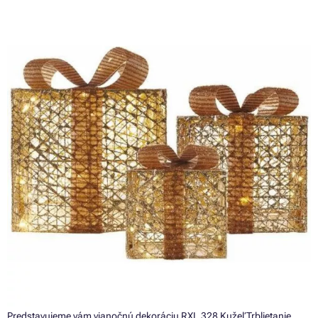
Predstavujeme vám vianočnú dekoráciu RXL 328 Kužeľ Trblietanie.