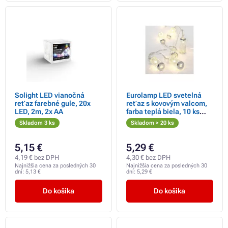
Solight LED vianočná
Eurolamp LED svetelná
reťaz farebné gule, 20x
reťaz s kovovým valcom,
LED, 2m, 2x AA
farba teplá biela, 10 ks
LED, 1 ks
Skladom 3 ks
Skladom > 20 ks
5,15 €
5,29 €
4,19 € bez DPH
4,30 € bez DPH
Najnižšia cena za posledných 30
Najnižšia cena za posledných 30
dní:
5,13 €
dní:
5,29 €
Do košíka
Do košíka