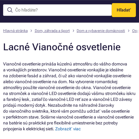
Hľadať
Menu
Hlavná stránka
Dom, záhrada a šport
Dom a vybavenie domácnosti
Osve
Lacné Vianočné osvetlenie
Vianočné osvetlenie prináša kúzelnú atmosféru do vášho domova
a vonkajších priestorov. Vianočné osvetlenie vonkajšie je ideálne
na zdobenie fasád a záhrad, či už ako vianočné vonkajšie osvetlenie
alebo vianočné osvetlenie na dom. Na vytvorenie romantickej
atmosféry použite vianočné osvetlenie do okna. Vianočné osvetlenie
na stromček a vianočné LED osvetlenie dodajú vášmu stromčeku iskru
a farebný lesk, zatiaľ čo vianočné LED reťaze a vianočné LED závesy
pridajú moderný dotyk. Nezabudnite na náhradné žiarovky
do vianočného svietnika, ktoré vám pomôžu udržať vaše osvetlenie
v perfektnom stave. Solárne vianočné osvetlenie a vianočné osvetlenie
na batérie sú praktické pre flexibilné umiestnenie bez potreby
pripojenia k elektrickej sieti.
Zobraziť viac