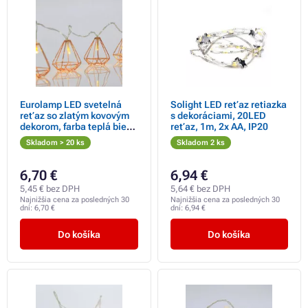
Eurolamp LED svetelná
Solight LED reťaz retiazka
reťaz so zlatým kovovým
s dekoráciami, 20LED
dekorom, farba teplá biela,
reťaz, 1m, 2x AA, IP20
10 ks
Skladom > 20 ks
Skladom 2 ks
6,70 €
6,94 €
5,45 € bez DPH
5,64 € bez DPH
Najnižšia cena za posledných 30
Najnižšia cena za posledných 30
dní:
6,70 €
dní:
6,94 €
Do košíka
Do košíka