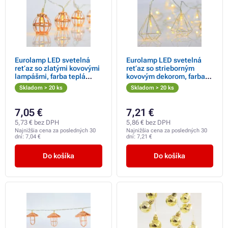
Eurolamp LED svetelná
Eurolamp LED svetelná
reťaz so zlatými kovovými
reťaz so strieborným
lampášmi, farba teplá
kovovým dekorom, farba
biela, 10 ks
teplá biela, 10 ks
Skladom > 20 ks
Skladom > 20 ks
7,05 €
7,21 €
5,73 € bez DPH
5,86 € bez DPH
Najnižšia cena za posledných 30
Najnižšia cena za posledných 30
dní:
7,04 €
dní:
7,21 €
Do košíka
Do košíka