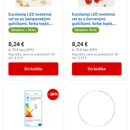
Eurolamp LED svetelná
Eurolamp LED svetelná
reťaz so šampanskými
reťaz s červenými
guličkami, farba teplá
guličkami, farba teplá
biela, 36 diód
biela, 36 diód
Skladom > 20 ks
Skladom 18 ks
8,24 €
8,24 €
6,70 € bez DPH
6,70 € bez DPH
Najnižšia cena za posledných 30
Najnižšia cena za posledných 30
dní:
8,24 €
dní:
8,24 €
Do košíka
Do košíka
- 36%