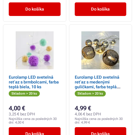
Do košíka
Do košíka
Eurolamp LED svetelná
Eurolamp LED svetelná
reťaz s brmbolcami, farba
reťaz s medenými
teplá biela, 10 ks
guličkami, farba teplá
biela, 10 ks LED, 1 ks
Skladom > 20 ks
Skladom > 20 ks
4,00 €
4,99 €
3,25 € bez DPH
4,06 € bez DPH
Najnižšia cena za posledných 30
Najnižšia cena za posledných 30
dní:
4,00 €
dní:
4,99 €
Do košíka
Do košíka