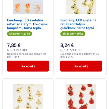
Eurolamp LED svetelná
Eurolamp LED svetelná
reťaz so zlatými kovovými
reťaz so zlatými
lampášmi, farba teplá
guličkami, farba teplá
biela, 10 ks
biela, 36 diód
Skladom > 20 ks
Skladom > 20 ks
7,85 €
8,24 €
6,38 € bez DPH
6,70 € bez DPH
Najnižšia cena za posledných 30
Najnižšia cena za posledných 30
dní:
7,84 €
dní:
8,24 €
Do košíka
Do košíka