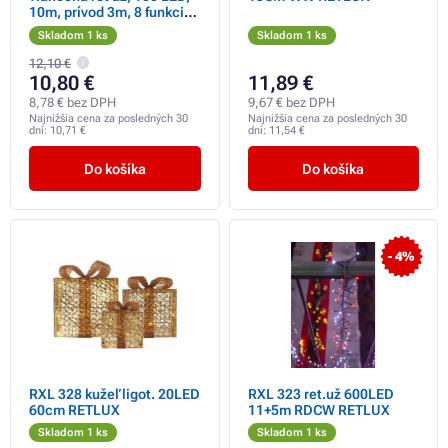
10m, prívod 3m, 8 funkcií,
časovač, IP44, teplá biela
Skladom 1 ks
Skladom 1 ks
12,10 €
10,80 €
11,89 €
8,78 € bez DPH
9,67 € bez DPH
Najnižšia cena za posledných 30
Najnižšia cena za posledných 30
dní:
10,71 €
dní:
11,54 €
Do košíka
Do košíka
- 4%
RXL 328 kužeľ ligot. 20LED
RXL 323 ret.už 600LED
60cm RETLUX
11+5m RDCW RETLUX
Skladom 1 ks
Skladom 1 ks