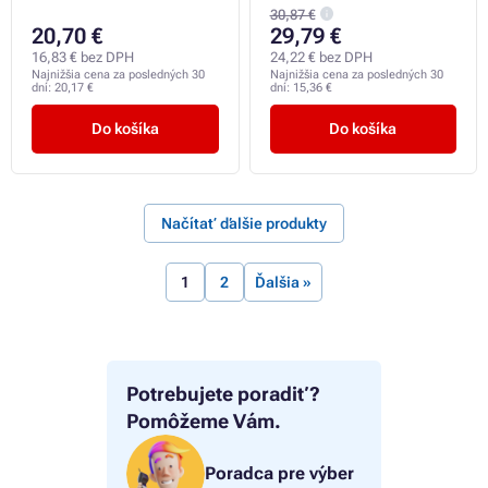
30,87 €
20,70 €
29,79 €
16,83 € bez DPH
24,22 € bez DPH
Najnižšia cena za posledných 30
Najnižšia cena za posledných 30
dní:
20,17 €
dní:
15,36 €
Do košíka
Do košíka
Načítať ďalšie produkty
1
2
Ďalšia »
Potrebujete poradiť?
Pomôžeme Vám.
Poradca pre výber