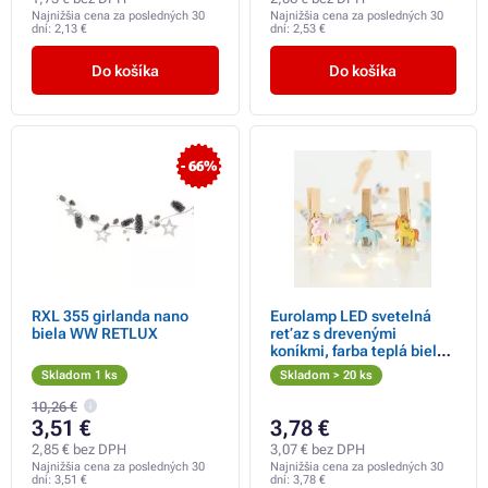
Najnižšia cena za posledných 30
Najnižšia cena za posledných 30
dní:
2,13 €
dní:
2,53 €
Do košíka
Do košíka
- 66%
RXL 355 girlanda nano
Eurolamp LED svetelná
biela WW RETLUX
reťaz s drevenými
koníkmi, farba teplá biela,
20 diód
Skladom 1 ks
Skladom > 20 ks
10,26 €
3,51 €
3,78 €
2,85 € bez DPH
3,07 € bez DPH
Najnižšia cena za posledných 30
Najnižšia cena za posledných 30
dní:
3,51 €
dní:
3,78 €