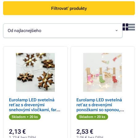
Filtrovať produkty
Od najlacnejšieho
Eurolamp LED svetelná
Eurolamp LED svetelná
reťaz s drevenými
reťaz s drevenými
snehovými vločkami, farba
ponožkami so sponou,
teplá biela, 10 ks LED, 1 ks
farba teplá biela, 20 ks
Skladom > 20 ks
Skladom > 20 ks
LED, 1 ks
2,13 €
2,53 €
1,73 € bez DPH
2,06 € bez DPH