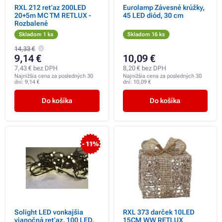
RXL 212 reťaz 200LED
Eurolamp Závesné krúžky,
20+5m MC TM RETLUX -
45 LED diód, 30 cm
Rozbalené
Skladom 1 ks
Skladom 16 ks
14,33 €
9,14 €
10,09 €
7,43 € bez DPH
8,20 € bez DPH
Najnižšia cena za posledných 30
Najnižšia cena za posledných 30
dní:
9,14 €
dní:
10,09 €
Do košíka
Do košíka
- 11%
Solight LED vonkajšia
RXL 373 darček 10LED
vianočná reťaz, 100 LED,
15CM WW RETLUX