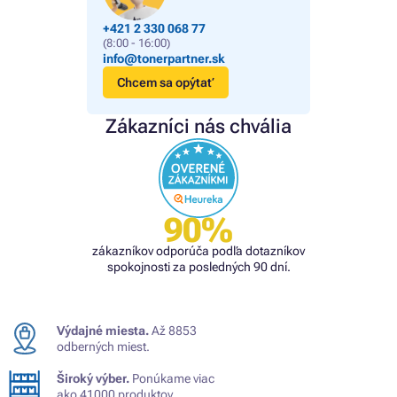
+421 2 330 068 77
(8:00 - 16:00)
info@tonerpartner.sk
Chcem sa opýtať
Zákazníci nás chvália
90%
zákazníkov odporúča podľa dotazníkov
spokojnosti za posledných 90 dní.
Výdajné miesta.
Až 8853
odberných miest.
Široký výber.
Ponúkame viac
ako 41000 produktov.