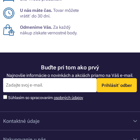
U nás máte čas.
Tovar môžete
vrátiť do 30 dní.
Odmeníme Vás.
Za každý
nákup získate vernostné body.
Buďte pri tom ako prvý
Najnovšie informácie o novinkách a akciách priamo na Váš e-mail.
Prihlásiť odber
Súhlasím so spracovaním
osobných údajov
Kontaktné údaje
Nakupovanie u nás