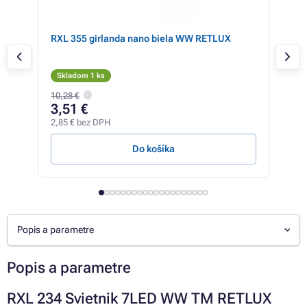
RXL 355 girlanda nano biela WW RETLUX
RXL
s
Skladom 1 ks
Sk
10,28 €
3,51 €
20
2,85 € bez DPH
16,9
Do košíka
Popis a parametre
Popis a parametre
RXL 234 Svietnik 7LED WW TM RETLUX