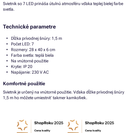
Svietnik so 7 LED prináša útulnú atmosféru vďaka teplej bielej farbe
svetla.
Technické parametre
Dĺžka prívodnej šnúry: 1,5 m
Počet LED: 7
Rozmery: 28 x 40 x 6 cm
Farba svetla: teplá biela
Na vnútorné použitie
Krytie: IP 20
Napájanie: 230 V AC
Komfortné použitie
Svietnik je určený na vnútorné použitie. Vďaka dĺžke prívodnej šnúry
1,5 m ho môžete umiestniť takmer kamkoľvek.