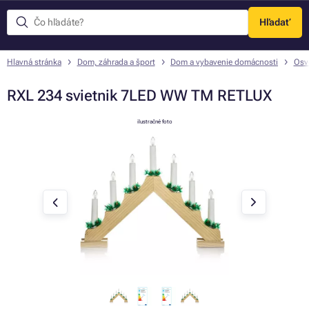
Hľadať
Menu
Hlavná stránka
Dom, záhrada a šport
Dom a vybavenie domácnosti
Osve
RXL 234 svietnik 7LED WW TM RETLUX
ilustračné foto