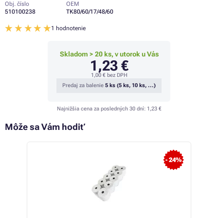
Obj. číslo
OEM
510100238
TK80/60/17/48/60
1 hodnotenie
Skladom > 20 ks, v utorok u Vás
1,23 €
1,00 €
bez DPH
Predaj za balenie
5 ks (5 ks, 10 ks, ...)
Najnižšia cena za posledných 30 dní:
1,23 €
Môže sa Vám hodiť
- 24%