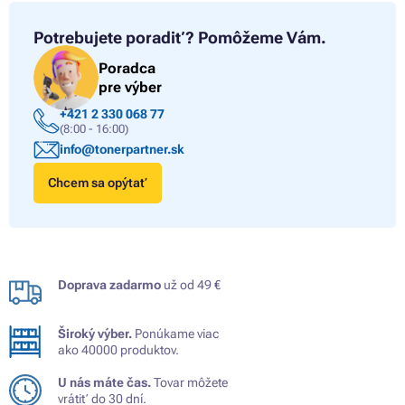
Potrebujete poradiť?
Pomôžeme Vám.
Poradca
pre výber
+421 2 330 068 77
(8:00 - 16:00)
info@tonerpartner.sk
Chcem sa opýtať
Doprava zadarmo
už od 49 €
Široký výber.
Ponúkame viac
ako 40000 produktov.
U nás máte čas.
Tovar môžete
vrátiť do 30 dní.