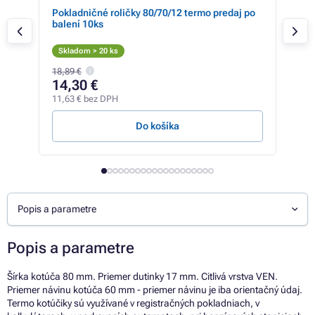
/17)
Pokladničné roličky 80/70/12 termo predaj po
Ter
balení 10ks
dut
Skladom > 20 ks
Sk
18,89 €
2,08
14,30 €
0,
11,63 € bez DPH
0,66
Do košíka
Popis a parametre
Popis a parametre
Šírka kotúča 80 mm. Priemer dutinky 17 mm. Citlivá vrstva VEN.
Priemer návinu kotúča 60 mm - priemer návinu je iba orientačný údaj.
Termo kotúčiky sú využívané v registračných pokladniach, v