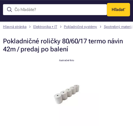
Hľadať
Menu
Hlavná stránka
Elektronika + IT
Pokladničné systémy
Spotrebný materiál
Pokladničné roličky 80/60/17 termo návin
42m / predaj po balení
ilustračné foto