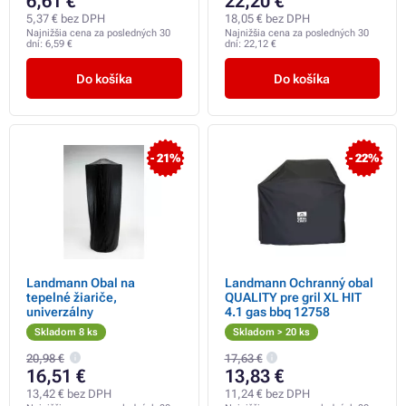
6,61 €
22,20 €
5,37 € bez DPH
18,05 € bez DPH
Najnižšia cena za posledných 30
Najnižšia cena za posledných 30
dní:
6,59 €
dní:
22,12 €
Do košíka
Do košíka
- 21%
- 22%
Landmann Obal na
Landmann Ochranný obal
tepelné žiariče,
QUALITY pre gril XL HIT
univerzálny
4.1 gas bbq 12758
Skladom 8 ks
Skladom > 20 ks
20,98 €
17,63 €
16,51 €
13,83 €
13,42 € bez DPH
11,24 € bez DPH