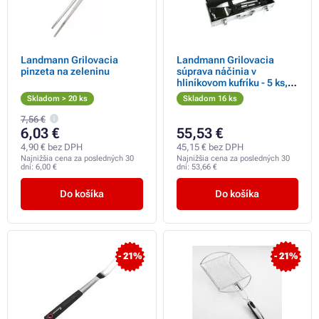
Landmann Grilovacia
Landmann Grilovacia
pinzeta na zeleninu
súprava náčinia v
hliníkovom kufríku - 5 ks,
nerez,
Skladom > 20 ks
Skladom 16 ks
7,56 €
6,03 €
55,53 €
4,90 € bez DPH
45,15 € bez DPH
Najnižšia cena za posledných 30
Najnižšia cena za posledných 30
dní:
6,00 €
dní:
53,66 €
Do košíka
Do košíka
- 21%
- 21%