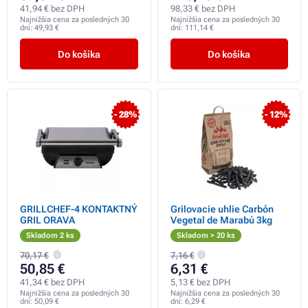
41,94 € bez DPH
98,33 € bez DPH
Najnižšia cena za posledných 30
Najnižšia cena za posledných 30
dní:
49,93 €
dní:
111,14 €
Do košíka
Do košíka
- 28%
- 12%
GRILLCHEF-4 KONTAKTNÝ
Grilovacie uhlie Carbón
GRIL ORAVA
Vegetal de Marabú 3kg
Skladom 2 ks
Skladom > 20 ks
70,17 €
7,16 €
50,85 €
6,31 €
41,34 € bez DPH
5,13 € bez DPH
Najnižšia cena za posledných 30
Najnižšia cena za posledných 30
dní:
50,09 €
dní:
6,29 €