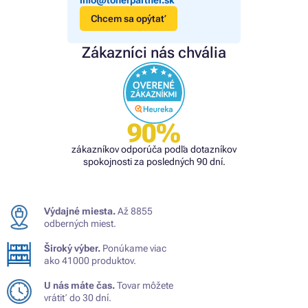
Chcem sa opýtať
Zákazníci nás chvália
90%
zákazníkov odporúča podľa dotazníkov
spokojnosti za posledných 90 dní.
Výdajné miesta.
Až 8855
odberných miest.
Široký výber.
Ponúkame viac
ako 41000 produktov.
U nás máte čas.
Tovar môžete
vrátiť do 30 dní.