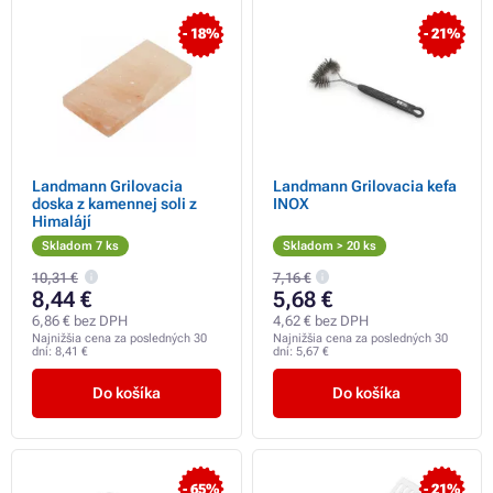
- 18%
- 21%
Landmann Grilovacia
Landmann Grilovacia kefa
doska z kamennej soli z
INOX
Himalájí
Skladom 7 ks
Skladom > 20 ks
10,31 €
7,16 €
8,44 €
5,68 €
6,86 € bez DPH
4,62 € bez DPH
Najnižšia cena za posledných 30
Najnižšia cena za posledných 30
dní:
8,41 €
dní:
5,67 €
Do košíka
Do košíka
- 65%
- 21%