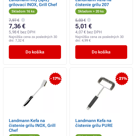
grilovací INOX, Grill Chef
čistenie grilu 207
Skladom 16 ks
Skladom > 20 ks
7,97 €
5,03 €
7,36 €
5,01 €
5,98 € bez DPH
4,07 € bez DPH
Najnižšia cena za posledných 30
Najnižšia cena za posledných 30
dní:
7,32 €
dní:
4,99 €
Do košíka
Do košíka
- 17%
- 21%
Landmann Kefa na
Landmann Kefa na
čistenie grilu INOX, Grill
čistenie grilu PURE
Chef