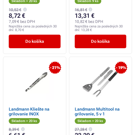
Skladom > 20 ks
Skladom 9 ks
10,52 €
16,81 €
8,72 €
13,31 €
7,09 € bez DPH
10,82 € bez DPH
Najnižšia cena za posledných 30
Najnižšia cena za posledných 30
dní:
8,70 €
dní:
13,28 €
Do košíka
Do košíka
- 21%
- 19%
Landmann Kliešte na
Landmann Multitool na
grilovanie INOX
grilovanie, 5 v 1
Skladom > 20 ks
Skladom > 20 ks
8,39 €
27,28 €