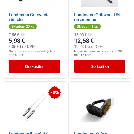
Landmann Grilovacia
Landmann Grilovací kôš
vidlička
na zeleninu,
Skladom 20 ks
Skladom 1 ks
7,56 €
15,90 €
5,98 €
12,58 €
4,86 € bez DPH
10,23 € bez DPH
Najnižšia cena za posledných 30
Najnižšia cena za posledných 30
dní:
5,94 €
dní:
12,53 €
Do košíka
Do košíka
- 8%
Landmann Ihly (špíz)
Landmann Kefa na