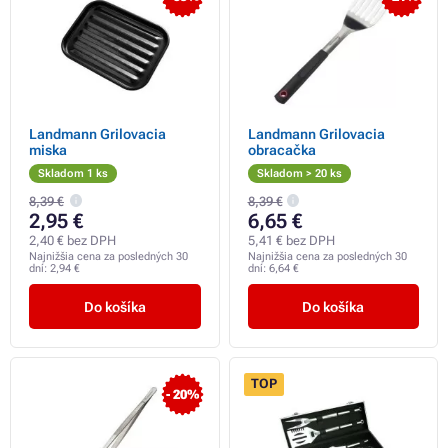
Landmann Grilovacia
Landmann Grilovacia
miska
obracačka
Skladom 1 ks
Skladom > 20 ks
8,39 €
8,39 €
2,95 €
6,65 €
2,40 € bez DPH
5,41 € bez DPH
Najnižšia cena za posledných 30
Najnižšia cena za posledných 30
dní:
2,94 €
dní:
6,64 €
Do košíka
Do košíka
TOP
- 20%