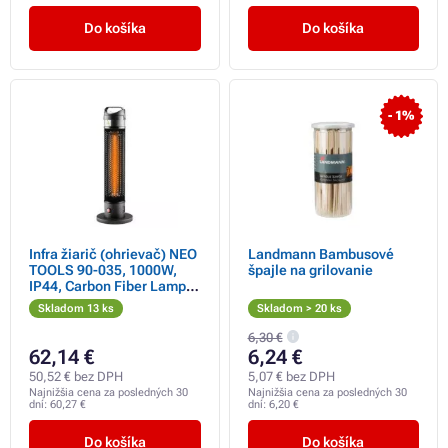
Do košíka
Do košíka
- 1%
Infra žiarič (ohrievač) NEO
Landmann Bambusové
TOOLS 90-035, 1000W,
špajle na grilovanie
IP44, Carbon Fiber Lamp,
pre vyhrievanie podlah,
Skladom 13 ks
Skladom > 20 ks
priestory skladov,
stavenísk
6,30 €
62,14 €
6,24 €
50,52 € bez DPH
5,07 € bez DPH
Najnižšia cena za posledných 30
Najnižšia cena za posledných 30
dní:
60,27 €
dní:
6,20 €
Do košíka
Do košíka