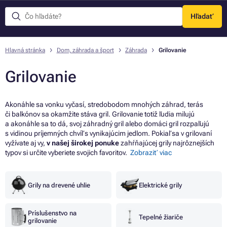
Hľadať
Menu
Hlavná stránka
Dom, záhrada a šport
Záhrada
Grilovanie
Grilovanie
Akonáhle sa vonku vyčasí, stredobodom mnohých záhrad, terás
či balkónov sa okamžite stáva gril. Grilovanie totiž ľudia milujú
a akonáhle sa to dá, svoj záhradný gril alebo domáci gril rozpaľujú
s vidinou príjemných chvíľ s vynikajúcim jedlom. Pokiaľ sa v grilovaní
vyžívate aj vy,
v našej širokej ponuke
zahŕňajúcej grily najrôznejších
typov si určite vyberiete svojich favoritov.
Zobraziť viac
Grily na drevené uhlie
Elektrické grily
Príslušenstvo na
Tepelné žiariče
grilovanie