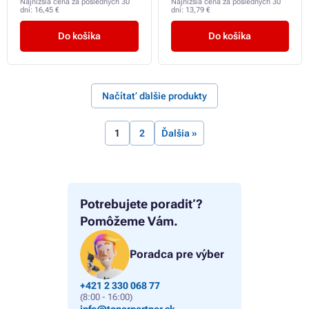
Najnižšia cena za posledných 30
Najnižšia cena za posledných 30
dní:
16,45 €
dní:
13,79 €
Do košíka
Do košíka
Načítať ďalšie produkty
1
2
Ďalšia »
Potrebujete poradiť?
Pomôžeme Vám.
Poradca pre výber
+421 2 330 068 77
(8:00 - 16:00)
info@tonerpartner.sk