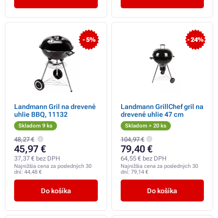
- 5%
- 24%
Landmann Gril na drevené
Landmann GrillChef gril na
uhlie BBQ, 11132
drevené uhlie 47 cm
Skladom 9 ks
Skladom > 20 ks
48,27 €
104,97 €
45,97 €
79,40 €
37,37 € bez DPH
64,55 € bez DPH
Najnižšia cena za posledných 30
Najnižšia cena za posledných 30
dní:
44,48 €
dní:
79,14 €
Do košíka
Do košíka