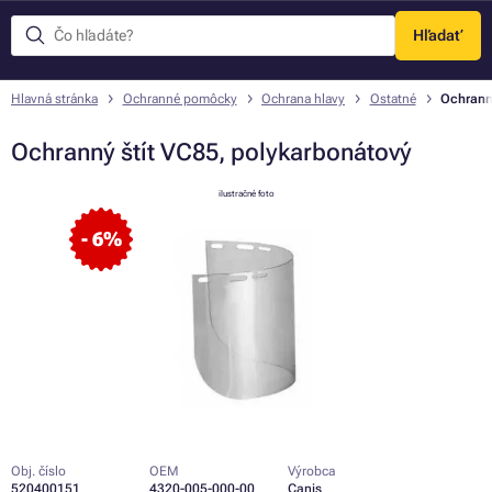
Hľadať
Menu
Hlavná stránka
Ochranné pomôcky
Ochrana hlavy
Ostatné
Ochranný
Ochranný štít VC85, polykarbonátový
ilustračné foto
- 6%
Obj. číslo
OEM
Výrobca
520400151
4320-005-000-00
Canis