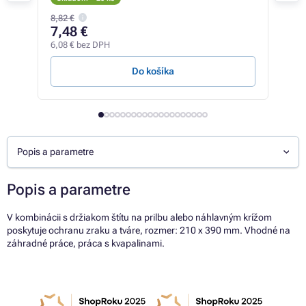
8,82 €
14,2
7,48 €
13
6,08 € bez DPH
10,6
Do košíka
Popis a parametre
Popis a parametre
V kombinácii s držiakom štítu na prilbu alebo náhlavným krížom
poskytuje ochranu zraku a tváre, rozmer: 210 x 390 mm. Vhodné na
záhradné práce, práca s kvapalinami.