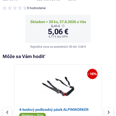
0 hodnotenie
Skladom > 20 ks, 27.8.2026 u Vás
5,41 €
5,06 €
4,11 €
bez DPH
Najnižšia cena za posledných 30 dní:
5,06 €
Môže sa Vám hodiť
 15%
- 15%
4-bodový podbradný pásik ALPINWORKER
Och
Skladom > 20 ks
Skl