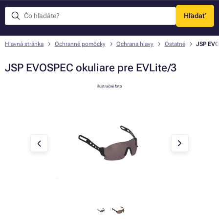
Hľadať
Menu
Hlavná stránka
Ochranné pomôcky
Ochrana hlavy
Ostatné
JSP EVO
JSP EVOSPEC okuliare pre EVLite/3
ilustračné foto