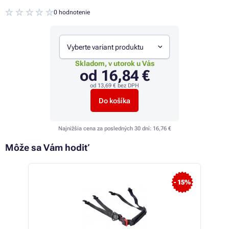
0 hodnotenie
Vyberte variant produktu
Skladom, v utorok u Vás
od
16,84 €
od
13,69 €
bez DPH
Do košíka
Najnižšia cena za posledných 30 dní:
16,76 €
Môže sa Vám hodiť
 15%
- 15%