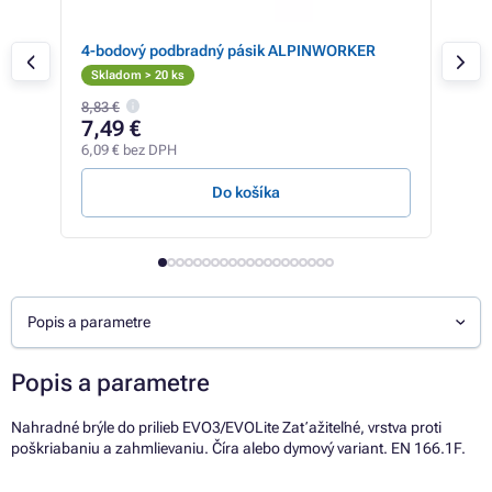
7
4-bodový podbradný pásik ALPINWORKER
Och
Skladom > 20 ks
Skl
8,83 €
14,2
7,49 €
13
6,09 € bez DPH
10,6
Do košíka
Popis a parametre
Popis a parametre
Nahradné brýle do prilieb EVO3/EVOLite Zaťažiteľné, vrstva proti
poškriabaniu a zahmlievaniu. Číra alebo dymový variant. EN 166.1F.