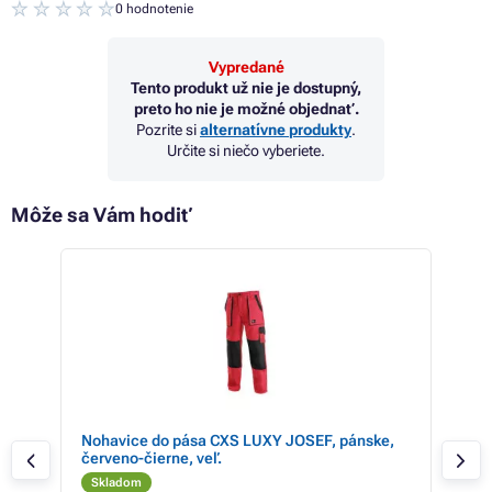
0 hodnotenie
Vypredané
Tento produkt už nie je dostupný,
preto ho nie je možné objednať.
Pozrite si
alternatívne produkty
.
Určite si niečo vyberiete.
Môže sa Vám hodiť
cm,
Nohavice do pása CXS LUXY JOSEF, pánske,
Záh
červeno-čierne, veľ.
šedé
Skladom
Sk