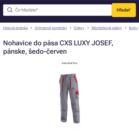
Hľadať
Menu
Hlavná stránka
Ochranné pomôcky
Odevy
Monterkové odevy
Nohav
Nohavice do pása CXS LUXY JOSEF,
pánske, šedo-červen
ilustračné foto