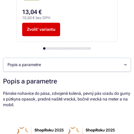
13,04 €
16
10,60 € bez DPH
13,6
Zvoliť variantu
Z
Popis a parametre
Popis a parametre
Pánske nohavice do pása, zdvojené kolená, pevný pás vzadu do gumy
s pútkyna opasok, predné našité vrecká, bočné vrecká na meter a na
mobil.