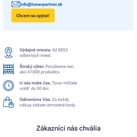
info@tonerpartner.sk
Chcem sa opýtať
Výdajné miesta.
Až 8853
odberných miest.
Široký výber.
Ponúkame viac
ako 41000 produktov.
U nás máte čas.
Tovar môžete
vrátiť do 30 dní.
Odmeníme Vás.
Za každý
nákup získate vernostné body.
Zákazníci nás chvália