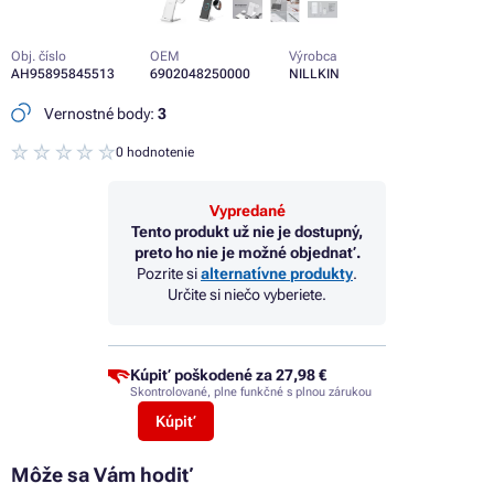
Obj. číslo
OEM
Výrobca
AH95895845513
6902048250000
NILLKIN
Vernostné body:
3
0 hodnotenie
Vypredané
Tento produkt už nie je dostupný,
preto ho nie je možné objednať.
Pozrite si
alternatívne produkty
.
Určite si niečo vyberiete.
Kúpiť poškodené za
27,98 €
Skontrolované, plne funkčné s plnou zárukou
Kúpiť
Môže sa Vám hodiť