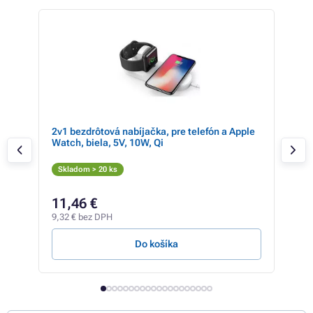
 11%
2v1 bezdrôtová nabíjačka, pre telefón a Apple
ER 
Watch, biela, 5V, 10W, Qi
so 
Skladom > 20 ks
Sk
41,9
11,46 €
29
9,32 € bez DPH
24,3
Do košíka