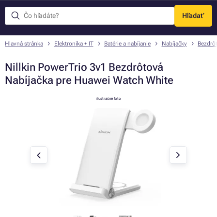
Hľadať
Menu
Hlavná stránka
Elektronika + IT
Batérie a nabíjanie
Nabíjačky
Bezdrôt
Nillkin PowerTrio 3v1 Bezdrôtová
Nabíjačka pre Huawei Watch White
ilustračné foto