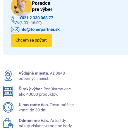
Poradca
pre výber
+421 2 330 068 77
(8:00 - 16:00)
info@tonerpartner.sk
Chcem sa opýtať
Výdajné miesta.
Až 8848
odberných miest.
Široký výber.
Ponúkame viac
ako 40000 produktov.
U nás máte čas.
Tovar môžete
vrátiť do 30 dní.
Odmeníme Vás.
Za každý
nákup získate vernostné body.