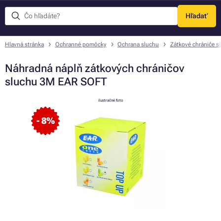
Hľadať
Menu
Hlavná stránka
Ochranné pomôcky
Ochrana sluchu
Zátkové chrániče s
Náhradná náplň zátkových chráničov
sluchu 3M EAR SOFT
ilustračné foto
- 8%