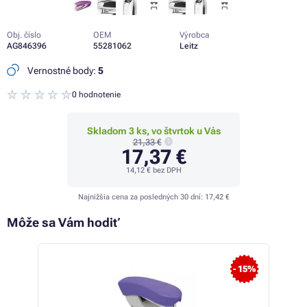
Obj. číslo
OEM
Výrobca
AG846396
55281062
Leitz
Vernostné body:
5
0 hodnotenie
Skladom 3 ks, vo štvrtok u Vás
21,33 €
17,37 €
14,12 €
bez DPH
Najnižšia cena za posledných 30 dní:
17,42 €
Môže sa Vám hodiť
 17%
- 15%