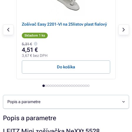
ká
Zošívač Easy 2201-VI na 25listov plast fialový
Zoší
Skladom 1 ks
Sk
5,31 €
2,29
4,51 €
2,
3,67 € bez DPH
1,73
Do košíka
Popis a parametre
Popis a parametre
LEITZ Mini zošívačka NeXXt 5528,