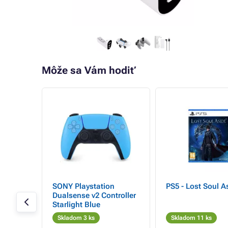
Môže sa Vám hodiť
- 19%
ad
SONY Playstation
PS5 - Lost Soul A
ačné,
Dualsense v2 Controller
Starlight Blue
Skladom 3 ks
Skladom 11 ks