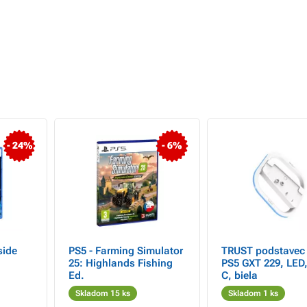
- 24%
- 6%
side
PS5 - Farming Simulator
TRUST podstavec
25: Highlands Fishing
PS5 GXT 229, LED
Ed.
C, biela
Skladom 15 ks
Skladom 1 ks