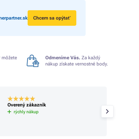
erpartner.sk
Chcem sa opýtať
 môžete
Odmeníme Vás.
Za každý
nákup získate vernostné body.
Overený zákazník
Overe
Už tu 
rýchly nákup
spokoj
sa rie