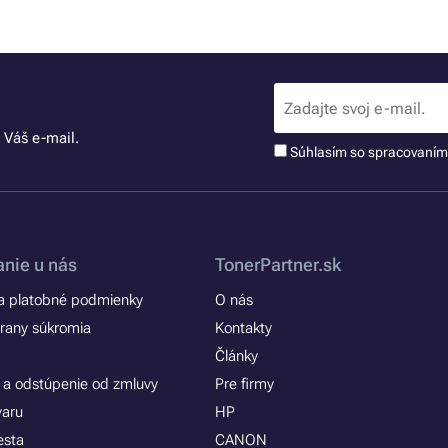
 Váš e-mail.
Súhlasím so spracovaní
nie u nás
TonerPartner.sk
 platobné podmienky
O nás
rany súkromia
Kontakty
Články
 a odstúpenie od zmluvy
Pre firmy
varu
HP
esta
CANON