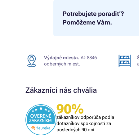
Potrebujete poradiť?
Pomôžeme Vám.
Výdajné miesta.
Až 8846
odberných miest.
Zákazníci nás chvália
90%
Overený zákazník
om
rýchle vybavenie
zákazníkov odporúča podľa
lém, tak
dotazníkov spokojnosti za
posledných 90 dní.