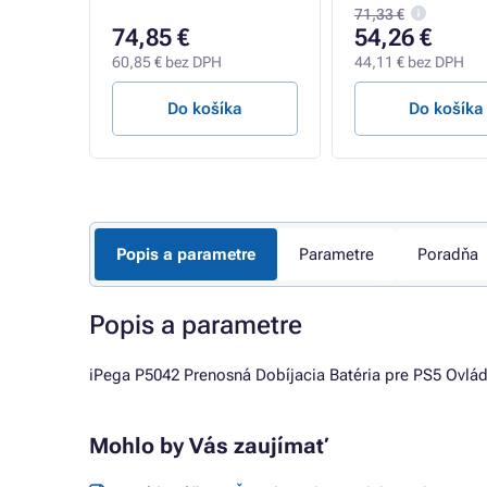
71,33 €
74,85 €
54,26 €
60,85 € bez DPH
44,11 € bez DPH
a
Do košíka
Do košíka
Popis a parametre
Parametre
Poradňa
Popis a parametre
iPega P5042 Prenosná Dobíjacia Batéria pre PS5 Ovlád
Mohlo by Vás zaujímať