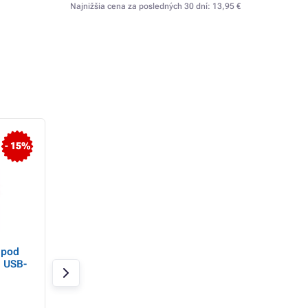
Najnižšia cena za posledných 30 dní:
13,95 €
- 15%
- 16%
 pod
Nacon Nabíjací dok
TRUST Nabíjacia
, USB-
PS5SMULTICHARGE
stanica GXT 255, 
PS5 Ovládače, čie
Skladom 15 ks
Skladom > 20 ks