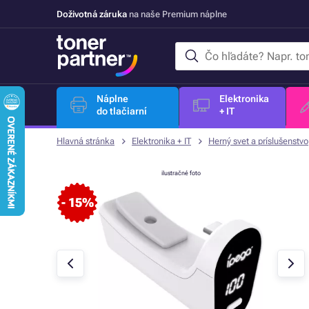
Doživotná záruka
na naše Premium náplne
Náplne
Elektronika
do tlačiarní
+ IT
Hlavná stránka
Elektronika + IT
Herný svet a príslušenstvo
ilustračné foto
- 15%