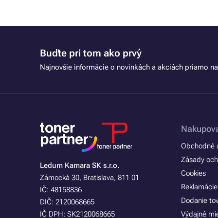
Buďte pri tom ako prvý
Najnovšie informácie o novinkách a akciách priamo na
Nakupova
Obchodné a
Zásady och
Ledum Kamara SK s.r.o.
Cookies
Zámocká 30, Bratislava, 811 01
Reklamácie
IČ: 48158836
Dodanie to
DIČ: 2120068665
IČ DPH: SK2120068665
Výdajné mi