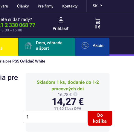
SK
ovaru
Články
Pre firmy
Kontakty
ete si dať rady?
1 2 330 068 77
0 €
Prihlásiť
i 8:00 – 16:00
Dom, záhrada
Akcie
ia
a šport
ria pre PS5 Ovládač White
ia pre
Skladom 1 ks, dodanie do 1-2
pracovných dní
16,78 €
14,27 €
11,60 €
bez DPH
Do
košíka