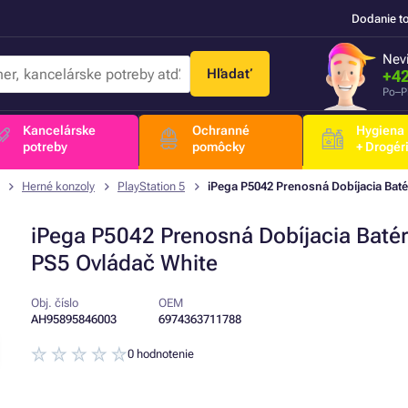
Dodanie t
Nevi
Hľadať
+42
Po–P
Kancelárske
Ochranné
Hygiena
potreby
pomôcky
+ Drogér
Herné konzoly
PlayStation 5
iPega P5042 Prenosná Dobíjacia Baté
iPega P5042 Prenosná Dobíjacia Batér
PS5 Ovládač White
Obj. číslo
OEM
AH95895846003
6974363711788
0 hodnotenie