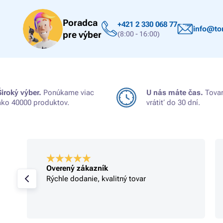
Poradca
+421 2 330 068 77
info@ton
pre výber
(8:00 - 16:00)
Široký výber.
Ponúkame viac
U nás máte čas.
Tovar
ako 40000 produktov.
vrátiť do 30 dní.
Overený zákazník
Rýchle dodanie, kvalitný tovar