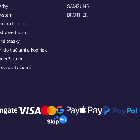
atby
SAMSUNG
systém
BROTHER
áruka tonerov
zodpovednosti
ené otázky
 do tlačiarní a kopíriek
onerPartner
rvisov tlačiarní