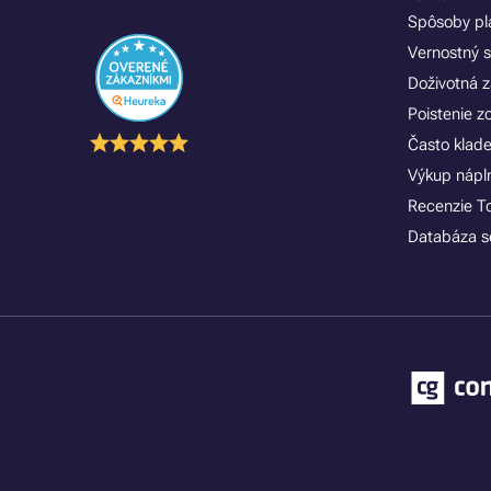
Spôsoby pl
Vernostný 
Doživotná z
Poistenie 
Často klad
Výkup náplní
Recenzie T
Databáza se