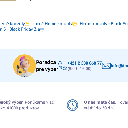
erné konzoly
Lacné Herné konzoly
Herné konzoly - Black Fr
n 5 - Black Friday Zľavy
Poradca
+421 2 330 068 77
info@ton
pre výber
(8:00 - 16:00)
Široký výber.
Ponúkame viac
U nás máte čas.
Tovar
ako 41000 produktov.
vrátiť do 30 dní.