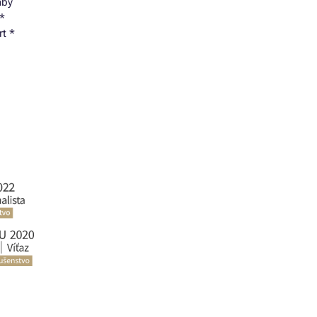
aby
 *
rt *