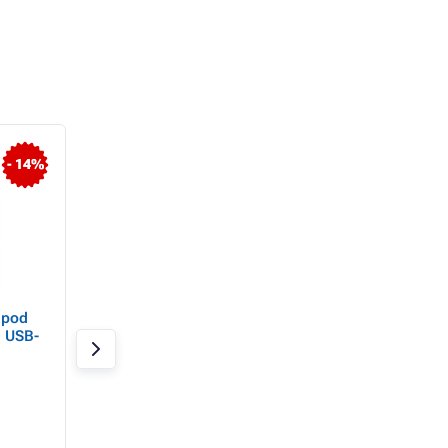
- 14%
- 15%
 pod
iPega P5042 Prenosná
PS5 - Lost Soul As
, USB-
Dobíjacia Batéria pre
PS5 Ovládač White
Skladom 1 ks
Skladom 11 ks
16,74 €
71,17 €
14,29 €
54,37 €