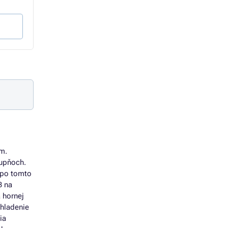
11,62 € bez DPH
44,20 € bez DPH
Do košíka
Do košíka
om.
tupňoch.
e po tomto
B na
a hornej
chladenie
ia