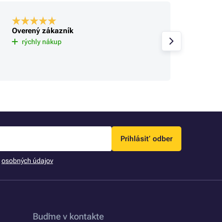
Overený zákazník
Overe
Už tu 
rýchly nákup
spokoj
sa rie
Prihlásiť odber
m
osobných údajov
Buďme v kontakte