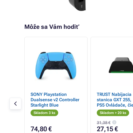
Môže sa Vám hodiť
- 19%
ad
SONY Playstation
TRUST Nabíjacia
ačné,
Dualsense v2 Controller
stanica GXT 255, 
Starlight Blue
PS5 Ovládače, či
Skladom 3 ks
Skladom > 20 ks
31,38 €
74,80 €
27,15 €