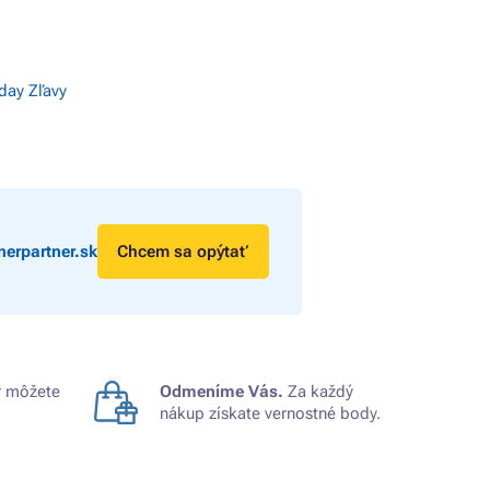
iday Zľavy
erpartner.sk
Chcem sa opýtať
 môžete
Odmeníme Vás.
Za každý
nákup získate vernostné body.