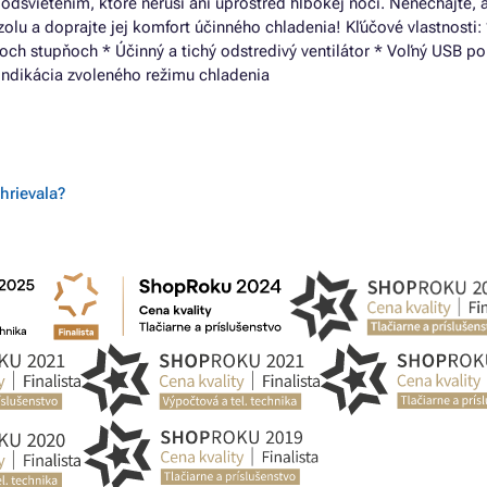
svietením, ktoré neruší ani uprostred hlbokej noci. Nenechajte, 
olu a doprajte jej komfort účinného chladenia! Kľúčové vlastnosti:
roch stupňoch * Účinný a tichý odstredivý ventilátor * Voľný USB po
indikácia zvoleného režimu chladenia
hrievala?