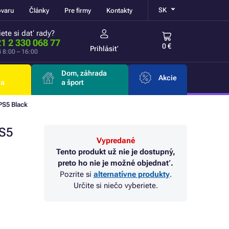
SK
ovaru
Články
Pre firmy
Kontakty
ete si dať rady?
1 2 330 068 77
0 €
Prihlásiť
i 8:00 – 16:00
Dom, záhrada
Akcie
ia
a šport
PS5 Black
PS5
Vypredané
Tento produkt už nie je dostupný,
preto ho nie je možné objednať.
Pozrite si
alternatívne produkty
.
Určite si niečo vyberiete.