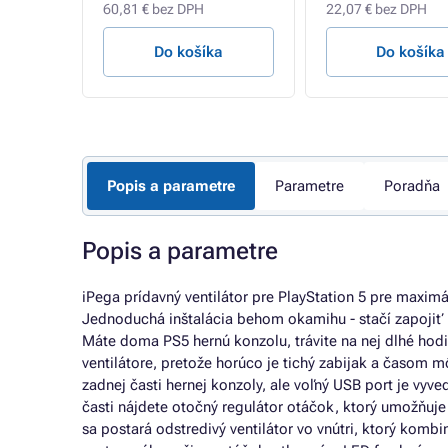
60,81 € bez DPH
22,07 € bez DPH
a
Do košíka
Do košíka
Popis a parametre
Parametre
Poradňa
Popis a parametre
iPega prídavný ventilátor pre PlayStation 5 pre maxim
Jednoduchá inštalácia behom okamihu - stačí zapojiť 
Máte doma PS5 hernú konzolu, trávite na nej dlhé hodi
ventilátore, pretože horúco je tichý zabijak a časom 
zadnej časti hernej konzoly, ale voľný USB port je vyve
časti nájdete otočný regulátor otáčok, ktorý umožňuje
sa postará odstredivý ventilátor vo vnútri, ktorý komb