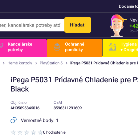
Dodanie t
Nevi
Hľadať
+42
Po–P
Kancelárske
Ochranné
Hygiena
potreby
pomôcky
+ Drogér
Herné konzoly
PlayStation 5
iPega P5031 Prídavné Chladenie pre 
iPega P5031 Prídavné Chladenie pre 
Black
Obj. číslo
OEM
AH95895846016
8596311291609
Vernostné body:
1
0 hodnotenie