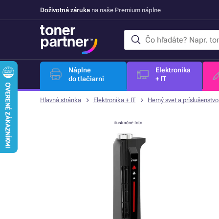
Doživotná záruka
na naše Premium náplne
Náplne
Elektronika
do tlačiarní
+ IT
Hlavná stránka
Elektronika + IT
Herný svet a príslušenstvo
ilustračné foto