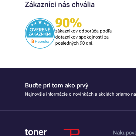
Zákazníci nás chvália
90%
Overený zákazník
om
rýchle vybavenie
zákazníkov odporúča podľa
lém, tak
dotazníkov spokojnosti za
posledných 90 dní.
Buďte pri tom ako prvý
Najnovšie informácie o novinkách a akciách priamo na
Nakupova