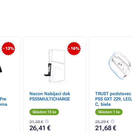
- 13%
- 16%
Nacon Nabíjací dok
TRUST podstavec
Pre
PS5SMULTICHARGE
PS5 GXT 229, LED
erna
C, biela
Skladom 15 ks
Skladom 1 ks
31,38 €
25,29 €
26,41 €
21,68 €