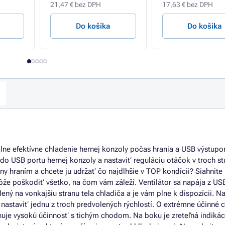
21,47 € bez DPH
17,63 € bez DPH
Do košíka
Do košíka
álne efektívne chladenie hernej konzoly počas hrania a USB výstup
do USB portu hernej konzoly a nastaviť reguláciu otáčok v troch s
ny hraním a chcete ju udržať čo najdlhšie v TOP kondícii? Siahnit
môže poškodiť všetko, na čom vám záleží. Ventilátor sa napája z US
dený na vonkajšiu stranu tela chladiča a je vám plne k dispozícii. N
 nastaviť jednu z troch predvolených rýchlostí. O extrémne účinné 
inuje vysokú účinnosť s tichým chodom. Na boku je zreteľná indikác