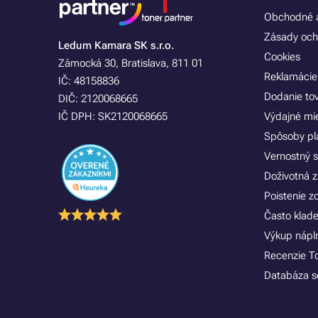
Obchodné a
Zásady och
Ledum Kamara SK s.r.o.
Cookies
Zámocká 30, Bratislava, 811 01
Reklamácie
IČ: 48158836
Dodanie to
DIČ: 2120068665
IČ DPH: SK2120068665
Výdajné mi
Spôsoby pl
Vernostný 
Doživotná z
Poistenie 
Často klad
Výkup náplní
Recenzie T
Databáza se