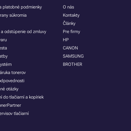
 platobné podmienky
O nás
rany súkromia
Kontakty
Články
 a odstúpenie od zmluvy
Pre firmy
varu
HP
esta
CANON
atby
SAMSUNG
systém
BROTHER
áruka tonerov
zodpovednosti
ené otázky
 do tlačiarní a kopíriek
onerPartner
rvisov tlačiarní