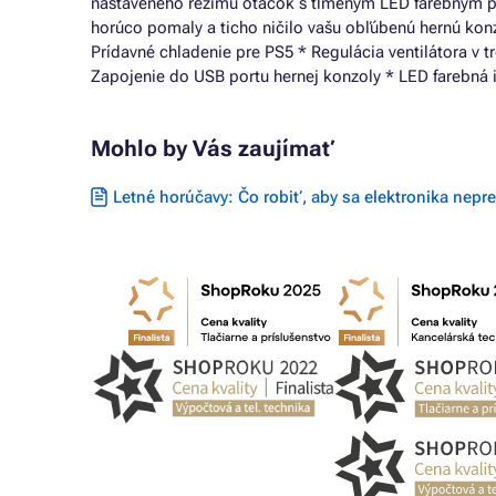
nastaveného režimu otáčok s tlmeným LED farebným pod
horúco pomaly a ticho ničilo vašu obľúbenú hernú konz
Prídavné chladenie pre PS5 * Regulácia ventilátora v t
Zapojenie do USB portu hernej konzoly * LED farebná 
Mohlo by Vás zaujímať
Letné horúčavy: Čo robiť, aby sa elektronika nepre