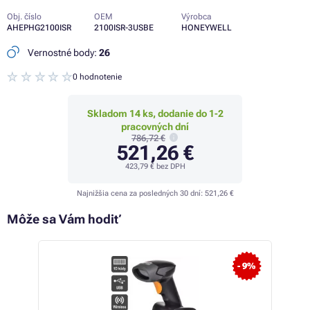
Obj. číslo
OEM
Výrobca
AHEPHG2100ISR
2100ISR-3USBE
HONEYWELL
Vernostné body:
26
0 hodnotenie
Skladom 14 ks, dodanie do 1-2
pracovných dní
786,72 €
521,26 €
423,79 €
bez DPH
Najnižšia cena za posledných 30 dní:
521,26 €
Môže sa Vám hodiť
 58%
- 9%