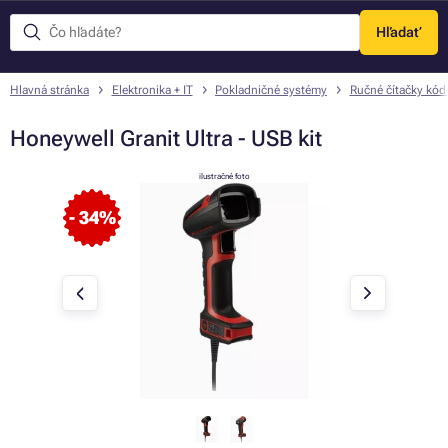
Hľadať
Menu
Hlavná stránka
Elektronika + IT
Pokladničné systémy
Ručné čítačky kód
Honeywell Granit Ultra - USB kit
ilustračné foto
- 34%