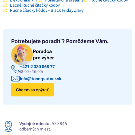
Elektronika + IT
Pokladničné systémy
Ručné čítačky kódov
Lacné Ručné čítačky kódov
Ručné čítačky kódov - Black Friday Zľavy
Potrebujete poradiť?
Pomôžeme Vám.
Poradca
pre výber
+421 2 330 068 77
(8:00 - 16:00)
info@tonerpartner.sk
Chcem sa opýtať
Výdajné miesta.
Až 8846
odberných miest.