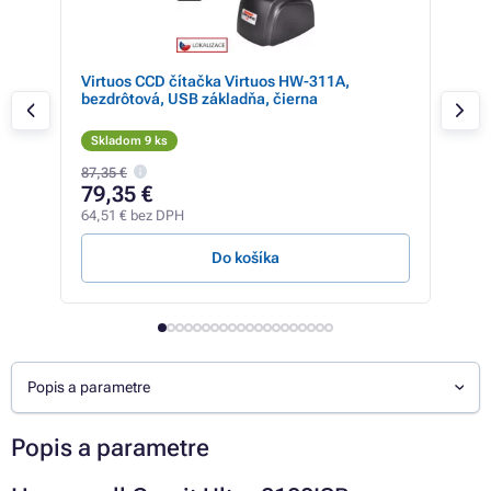
Virtuos CCD čítačka Virtuos HW-311A,
Hon
bezdrôtová, USB základňa, čierna
kit,
Skladom 9 ks
Sk
87,35 €
157,
79,35 €
10
64,51 € bez DPH
86,4
Do košíka
Popis a parametre
Popis a parametre