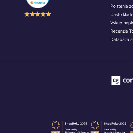
Poistenie 
Často klad
Výkup náplní
Recenzie T
Databáza se