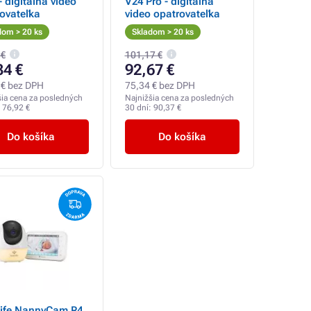
 digitálna video
V24 Pro - digitálna
ovateľka
video opatrovateľka
dom > 20 ks
Skladom > 20 ks
 €
101,17 €
34 €
92,67 €
 € bez DPH
75,34 € bez DPH
šia cena za posledných
Najnižšia cena za posledných
:
76,92 €
30 dní:
90,37 €
Do košíka
Do košíka
Life NannyCam R4