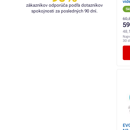
vid
zákazníkov odporúča podľa dotazníkov
ruž
Sk
spokojnosti za posledných 90 dní.
60,
59
48,
Najn
30 d
EVO