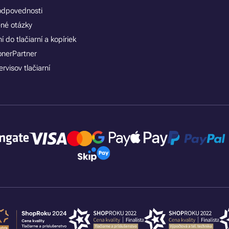
zodpovednosti
ené otázky
 do tlačiarní a kopíriek
onerPartner
rvisov tlačiarní