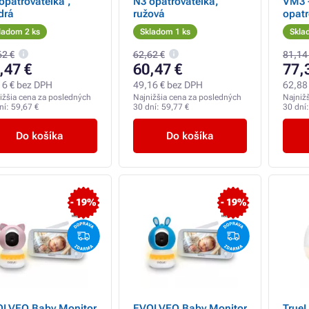
opatrovateľka ,
N3 opatrovateľka,
VM3 -
drá
ružová
opatr
ladom 2 ks
Skladom 1 ks
Skla
62 €
62,62 €
81,14
,47 €
60,47 €
77,
16 € bez DPH
49,16 € bez DPH
62,88
ižšia cena za posledných
Najnižšia cena za posledných
Najniž
ní:
59,67 €
30 dní:
59,77 €
30 dní
Do košíka
Do košíka
- 19%
- 19%
LVEO Baby Monitor
EVOLVEO Baby Monitor
True