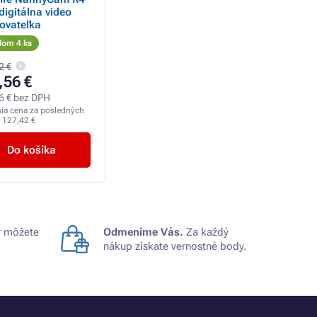
 digitálna video
ovateľka
dom 4 ks
2 €
,56 €
6 € bez DPH
šia cena za posledných
:
127,42 €
Do košíka
 môžete
Odmeníme Vás.
Za každý
nákup získate vernostné body.