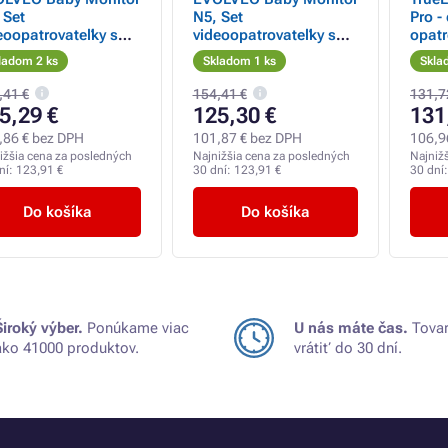
 Set
N5, Set
Pro -
eoopatrovateľky s
videoopatrovateľky s
opatr
 ° dohľadom,
360 ° dohľadom,
ladom 2 ks
Skladom 1 ks
Skla
ojsmernou
obojsmernou
unikáciou a
komunikáciou a
,41 €
154,41 €
131,7
ávankami, ružová
uspávankami, modrá
5,29 €
125,30 €
131
,86 € bez DPH
101,87 € bez DPH
106,9
ižšia cena za posledných
Najnižšia cena za posledných
Najniž
ní:
123,91 €
30 dní:
123,91 €
30 dní
Do košíka
Do košíka
Široký výber.
Ponúkame viac
U nás máte čas.
Tovar
ako 41000 produktov.
vrátiť do 30 dní.