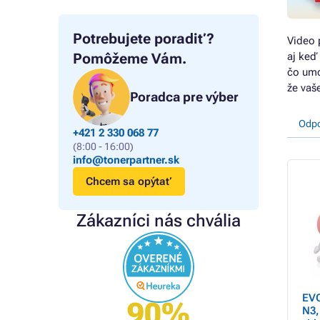
Potrebujete poradiť?
Video 
Pomôžeme Vám.
aj keď
čo umo
že vaš
Poradca pre výber
Odp
+421 2 330 068 77
(8:00 - 16:00)
info@tonerpartner.sk
Chcem sa opýtať
Zákazníci nás chvália
EVO
90%
N3,