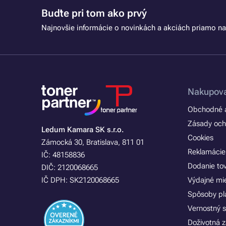
Buďte pri tom ako prvý
Najnovšie informácie o novinkách a akciách priamo na
Nakupova
Obchodné a
Zásady och
Ledum Kamara SK s.r.o.
Cookies
Zámocká 30, Bratislava, 811 01
Reklamácie
IČ: 48158836
Dodanie to
DIČ: 2120068665
IČ DPH: SK2120068665
Výdajné mi
Spôsoby pl
Vernostný 
Doživotná z