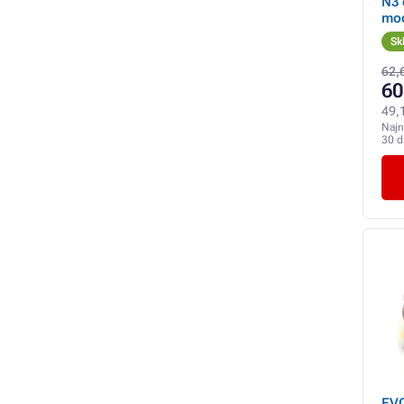
N3 
mo
Sk
62,
60
49,
Najn
30 d
EVO