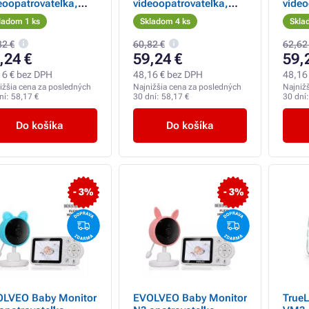
eoopatrovateľka,
videoopatrovateľka,
video
ová
modrá
nočn
ladom 1 ks
Skladom 4 ks
Skla
detek
pohy
82 €
60,82 €
62,62
,24 €
59,24 €
59,
16 € bez DPH
48,16 € bez DPH
48,16
ižšia cena za posledných
Najnižšia cena za posledných
Najniž
ní:
58,17 €
30 dní:
58,17 €
30 dní
Do košíka
Do košíka
- 3%
- 3%
LVEO Baby Monitor
EVOLVEO Baby Monitor
True