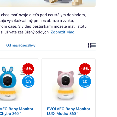
ý chce mať svoje dieťa pod neustálym dohľadom,
kajú vysokokvalitný prenos obrazu a zvuku,
nom čase. S video pestúnkami môžete mať istotu,
o si užívate zaslúžený oddych.
Zobraziť viac
Od najväčšej zľavy
- 5%
- 5%
VEO Baby Monitor
EVOLVEO Baby Monitor
Chytrá 360 °
LUX- Múdra 360 °