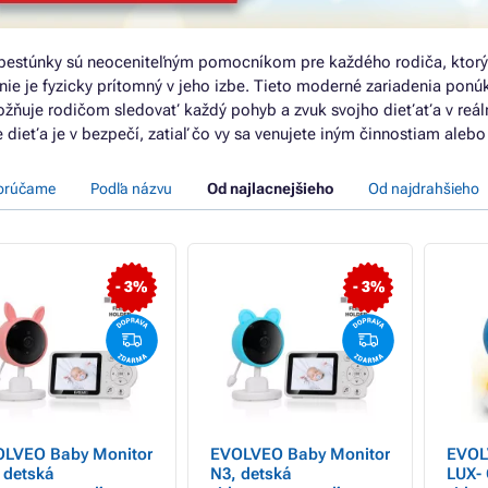
pestúnky sú neoceniteľným pomocníkom pre každého rodiča, ktor
 nie je fyzicky prítomný v jeho izbe. Tieto moderné zariadenia ponú
žňuje rodičom sledovať každý pohyb a zvuk svojho dieťaťa v reál
e dieťa je v bezpečí, zatiaľ čo vy sa venujete iným činnostiam aleb
orúčame
Podľa názvu
Od najlacnejšieho
Od najdrahšieho
- 3%
- 3%
LVEO Baby Monitor
EVOLVEO Baby Monitor
EVOL
 detská
N3, detská
LUX- 