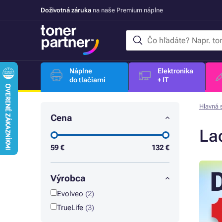
Doživotná záruka
na naše Premium náplne
Náplne
Elektronika
do tlačiarní
+ IT
Hlavná 
Cena
La
59
€
132
€
Výrobca
Evolveo
(2)
TrueLife
(3)