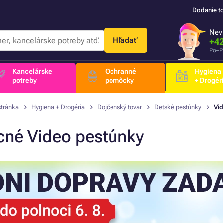
Dodanie t
Nevi
Hľadať
+42
Po–P
Kancelárske
Ochranné
Hygiena
potreby
pomôcky
+ Drogér
stránka
Hygiena + Drogéria
Dojčenský tovar
Detské pestúnky
Vi
cné Video pestúnky