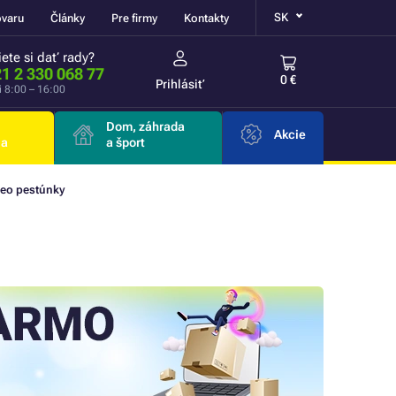
SK
ovaru
Články
Pre firmy
Kontakty
ete si dať rady?
1 2 330 068 77
0 €
Prihlásiť
i 8:00 – 16:00
Dom, záhrada
Akcie
ia
a šport
deo pestúnky