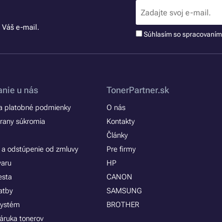
 Váš e-mail.
Súhlasím so spracovaní
nie u nás
TonerPartner.sk
 platobné podmienky
O nás
rany súkromia
Kontakty
Články
 a odstúpenie od zmluvy
Pre firmy
varu
HP
esta
CANON
atby
SAMSUNG
systém
BROTHER
áruka tonerov