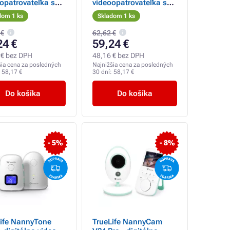
opatrovateľka s
videoopatrovateľka s
ým videním,
nočným videním,
dom 1 ks
Skladom 1 ks
ciou plače a
detekciou plače a
bu, modrá
pohybu, ružová
 €
62,62 €
24 €
59,24 €
 € bez DPH
48,16 € bez DPH
šia cena za posledných
Najnižšia cena za posledných
:
58,17 €
30 dní:
58,17 €
Do košíka
Do košíka
- 5%
- 8%
Life NannyTone
TrueLife NannyCam