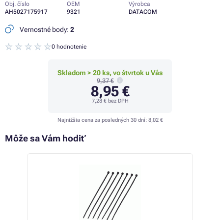
Obj. číslo
OEM
Výrobca
AH5027175917
9321
DATACOM
Vernostné body:
2
0 hodnotenie
Skladom > 20 ks, vo štvrtok u Vás
9,37 €
8,95 €
7,28 €
bez DPH
Najnižšia cena za posledných 30 dní:
8,02 €
Môže sa Vám hodiť