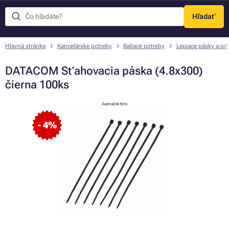
Hľadať
Menu
Hlavná stránka
Kancelárske potreby
Baliace potreby
Lepiace pásky a odv
DATACOM Sťahovacia páska (4.8x300)
čierna 100ks
ilustračné foto
- 4%