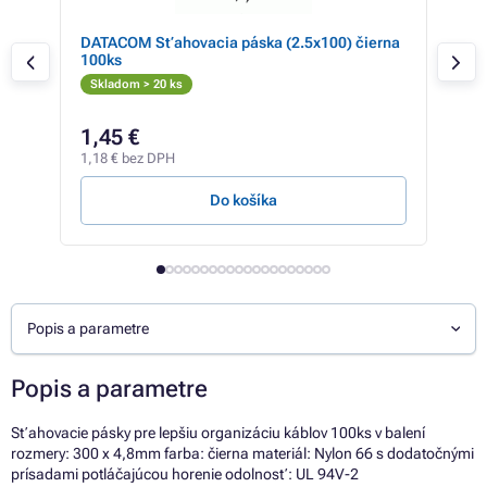
DATACOM Sťahovacia páska (2.5x100) čierna
DAT
100ks
100
Skladom > 20 ks
Skl
2,44
1,45 €
2,
1,18 € bez DPH
1,90
Do košíka
Popis a parametre
Popis a parametre
Sťahovacie pásky pre lepšiu organizáciu káblov 100ks v balení
rozmery: 300 x 4,8mm farba: čierna materiál: Nylon 66 s dodatočnými
prísadami potláčajúcou horenie odolnosť: UL 94V-2