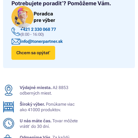
Potrebujete poradiť?
Pomôžeme Vám.
Poradca
pre výber
+421 2 330 068 77
(8:00 - 16:00)
info@tonerpartner.sk
Chcem sa opýtať
Výdajné miesta.
Až 8853
odberných miest.
Široký výber.
Ponúkame viac
ako 41000 produktov.
U nás máte čas.
Tovar môžete
vrátiť do 30 dní.
Odmeníme Vás.
Za každý