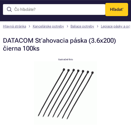
Hľadať
Menu
Hlavná stránka
Kancelárske potreby
Baliace potreby
Lepiace pásky a odv
DATACOM Sťahovacia páska (3.6x200)
čierna 100ks
ilustračné foto