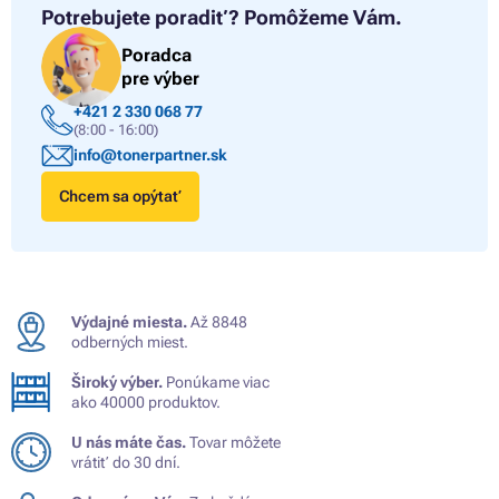
Potrebujete poradiť?
Pomôžeme Vám.
Poradca
pre výber
+421 2 330 068 77
(8:00 - 16:00)
info@tonerpartner.sk
Chcem sa opýtať
Výdajné miesta.
Až 8848
odberných miest.
Široký výber.
Ponúkame viac
ako 40000 produktov.
U nás máte čas.
Tovar môžete
vrátiť do 30 dní.