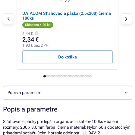
6m
DATACOM Sťahovacia páska (2.5x200) čierna
DAT
100ks
100
Skladom > 20 ks
Sk
2,44 €
2,34 €
2,
1,90 € bez DPH
1,91
Do košíka
Popis a parametre
Popis a parametre
Sťahovacie pásky pre lepšiu organizáciu káblov 100ks v balení
rozmery: 200 x 3,6mm farba: čierna materiál: Nylon 66 s dodatočnými
prísadami potlačujúcimi horenie odolnosť: UL 94V-2