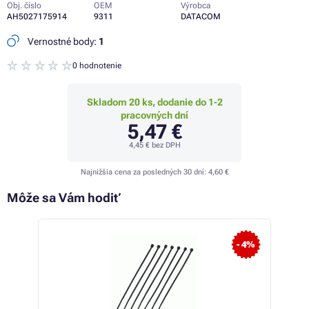
Obj. číslo
OEM
Výrobca
AH5027175914
9311
DATACOM
Vernostné body:
1
0 hodnotenie
Skladom 20 ks, dodanie do 1-2
pracovných dní
5,47 €
4,45 €
bez DPH
Najnižšia cena za posledných 30 dní:
4,60 €
Môže sa Vám hodiť
- 4%