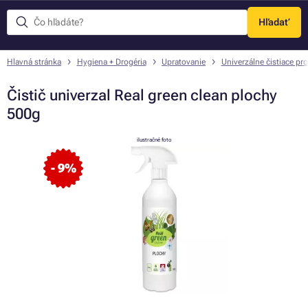
Hľadať
Menu
Hlavná stránka
Hygiena + Drogéria
Upratovanie
Univerzálne čistiace pro
Čistič univerzal Real green clean plochy
500g
ilustračné foto
- 9%