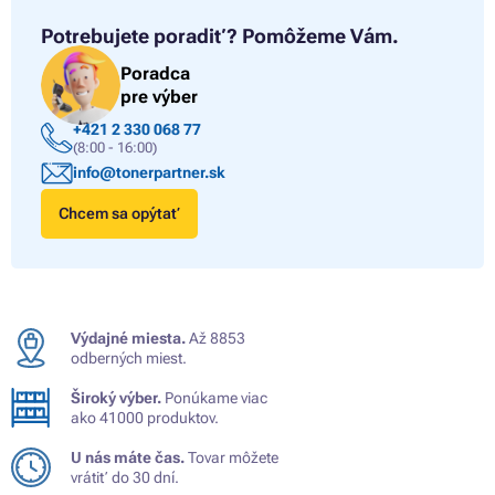
Potrebujete poradiť?
Pomôžeme Vám.
Poradca
pre výber
+421 2 330 068 77
(8:00 - 16:00)
info@tonerpartner.sk
Chcem sa opýtať
Výdajné miesta.
Až 8853
odberných miest.
Široký výber.
Ponúkame viac
ako 41000 produktov.
U nás máte čas.
Tovar môžete
vrátiť do 30 dní.