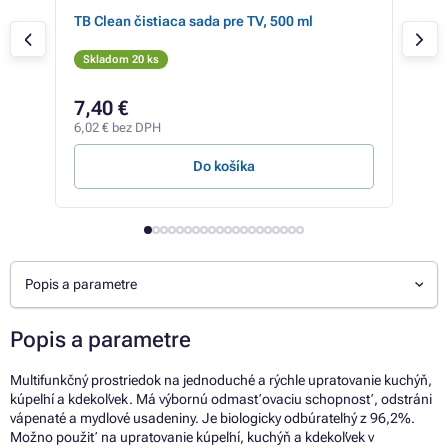
45g
TB Clean čistiaca sada pre TV, 500 ml
Dezi
spr
Skladom 20 ks
Sk
6,24
7,40 €
5,
6,02 € bez DPH
4,84
Do košíka
Popis a parametre
Popis a parametre
Multifunkčný prostriedok na jednoduché a rýchle upratovanie kuchýň,
kúpeľní a kdekoľvek. Má výbornú odmasťovaciu schopnosť, odstráni
vápenaté a mydlové usadeniny. Je biologicky odbúrateľný z 96,2%.
Možno použiť na upratovanie kúpeľní, kuchýň a kdekoľvek v