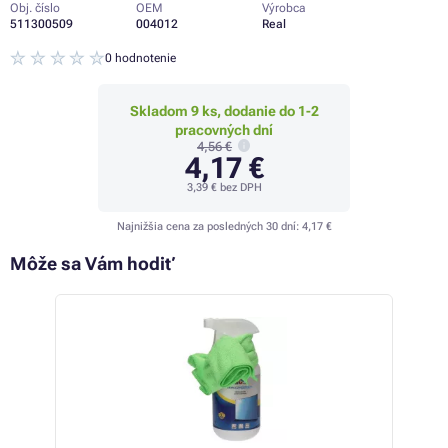
Obj. číslo
OEM
Výrobca
511300509
004012
Real
0 hodnotenie
Skladom 9 ks, dodanie do 1-2
pracovných dní
4,56 €
4,17 €
3,39 €
bez DPH
Najnižšia cena za posledných 30 dní:
4,17 €
Môže sa Vám hodiť
AK