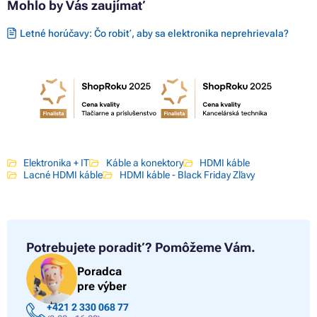
Mohlo by Vás zaujímať
Letné horúčavy: Čo robiť, aby sa elektronika neprehrievala?
Elektronika + IT
Káble a konektory
HDMI káble
Lacné HDMI káble
HDMI káble - Black Friday Zľavy
Potrebujete poradiť?
Pomôžeme Vám.
Poradca
pre výber
+421 2 330 068 77