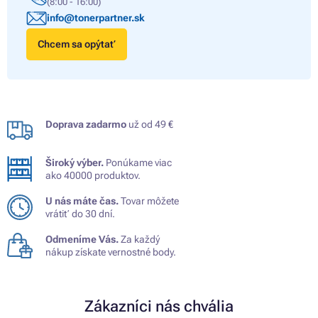
(8:00 - 16:00)
info@tonerpartner.sk
Chcem sa opýtať
Doprava zadarmo
už od 49 €
Široký výber.
Ponúkame viac
ako 40000 produktov.
U nás máte čas.
Tovar môžete
vrátiť do 30 dní.
Odmeníme Vás.
Za každý
nákup získate vernostné body.
Zákazníci nás chvália