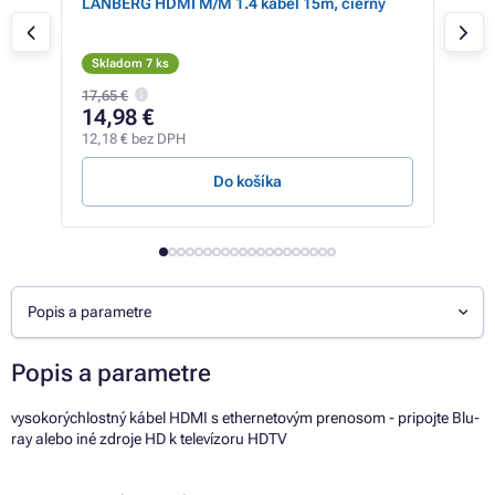
, 3m
LANBERG HDMI M/M 1.4 kábel 15m, čierny
LAN
Skladom 7 ks
Sk
17,65 €
7,75
14,98 €
6,
12,18 € bez DPH
5,17
Do košíka
Popis a parametre
Popis a parametre
vysokorýchlostný kábel HDMI s ethernetovým prenosom - pripojte Blu-
ray alebo iné zdroje HD k televízoru HDTV