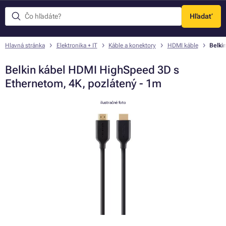
Hľadať
Menu
Hlavná stránka
Elektronika + IT
Káble a konektory
HDMI káble
Belki
Belkin kábel HDMI HighSpeed 3D s
Ethernetom, 4K, pozlátený - 1m
ilustračné foto