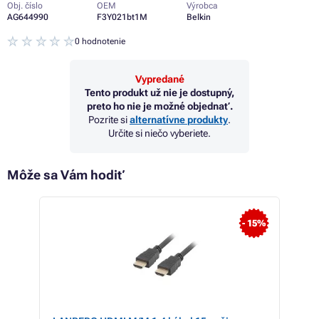
Obj. číslo
OEM
Výrobca
AG644990
F3Y021bt1M
Belkin
0 hodnotenie
Vypredané
Tento produkt už nie je dostupný,
preto ho nie je možné objednať.
Pozrite si
alternatívne produkty
.
Určite si niečo vyberiete.
Môže sa Vám hodiť
- 7%
- 15%